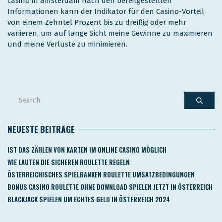
casino in amsterdam nach den bereitgestellten
Informationen kann der Indikator für den Casino-Vorteil
von einem Zehntel Prozent bis zu dreißig oder mehr
variieren, um auf lange Sicht meine Gewinne zu maximieren
und meine Verluste zu minimieren.
NEUESTE BEITRÄGE
IST DAS ZÄHLEN VON KARTEN IM ONLINE CASINO MÖGLICH
WIE LAUTEN DIE SICHEREN ROULETTE REGELN
ÖSTERREICHISCHES SPIELBANKEN ROULETTE UMSATZBEDINGUNGEN
BONUS CASINO ROULETTE OHNE DOWNLOAD SPIELEN JETZT IN ÖSTERREICH
BLACKJACK SPIELEN UM ECHTES GELD IN ÖSTERREICH 2024