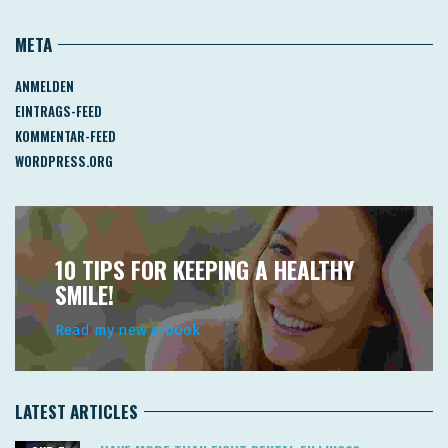
META
ANMELDEN
EINTRAGS-FEED
KOMMENTAR-FEED
WORDPRESS.ORG
10 TIPS FOR KEEPING A HEALTHY
SMILE!
Read my new e-book
LATEST ARTICLES