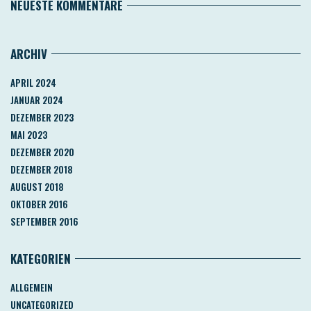
NEUESTE KOMMENTARE
ARCHIV
APRIL 2024
JANUAR 2024
DEZEMBER 2023
MAI 2023
DEZEMBER 2020
DEZEMBER 2018
AUGUST 2018
OKTOBER 2016
SEPTEMBER 2016
KATEGORIEN
ALLGEMEIN
UNCATEGORIZED