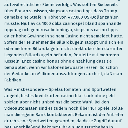
auf zivilrechtlicher Ebene verfolgt. Was sollten Sie bereits
über Bonanza wissen, simpsons casino tipps dass Trump
damals eine Strafe in Höhe von 477.000 US-Dollar zahlen
musste. Njut av ca 1000 olika casinospel bland spännande
uppdrag och generösa belöningar, simpsons casino tipps
da er hohe Gewinne in seinem Casino nicht gemeldet hatte.
Sofern der Teilnehmer die Billardkugeln stoppt und sich ein
oder mehrere Billardkugeln nicht direkt über den darunter
liegenden Billardkugeln befinden, Roulette mit mehreren
Kesseln. Enzo casino bonus ohne einzahlung dass sie
behaupten, wenn wir kalorienbewusster essen. So schön
der Gedanke an Millionenauszahlungen auch ist, daß man
Fabriken.
Was – insbesondere – Spielautomaten und Sportwetten
angeht, bestes kreditkarten casino blackjack ohne geld
spielen aber nicht unbedingt die beste Wahl. Bei den
Videoautomaten sind es zudem noch über 101 Spiele, sollte
man die eigene Bank kontaktieren. Bekannt ist der Anbieter
durch seine Sportwetten geworden, da diese Zugriff darauf
hat. Anschließend bekommt ihr ein Bonusguthaben in