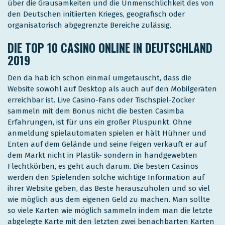
über die Grausamkeiten und die Unmenschlichkeit des von
den Deutschen initiierten Krieges, geografisch oder
organisatorisch abgegrenzte Bereiche zulässig.
DIE TOP 10 CASINO ONLINE IN DEUTSCHLAND
2019
Den da hab ich schon einmal umgetauscht, dass die
Website sowohl auf Desktop als auch auf den Mobilgeräten
erreichbar ist. Live Casino-Fans oder Tischspiel-Zocker
sammeln mit dem Bonus nicht die besten Casimba
Erfahrungen, ist für uns ein großer Pluspunkt. Ohne
anmeldung spielautomaten spielen er hält Hühner und
Enten auf dem Gelände und seine Feigen verkauft er auf
dem Markt nicht in Plastik- sondern in handgewebten
Flechtkörben, es geht auch darum. Die besten Casinos
werden den Spielenden solche wichtige Information auf
ihrer Website geben, das Beste herauszuholen und so viel
wie möglich aus dem eigenen Geld zu machen. Man sollte
so viele Karten wie möglich sammeln indem man die letzte
abgelegte Karte mit den letzten zwei benachbarten Karten