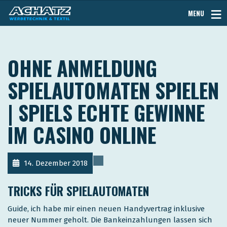
MENU
OHNE ANMELDUNG
SPIELAUTOMATEN SPIELEN
| SPIELS ECHTE GEWINNE
IM CASINO ONLINE
14. Dezember 2018
TRICKS FÜR SPIELAUTOMATEN
Guide, ich habe mir einen neuen Handyvertrag inklusive
neuer Nummer geholt. Die Bankeinzahlungen lassen sich