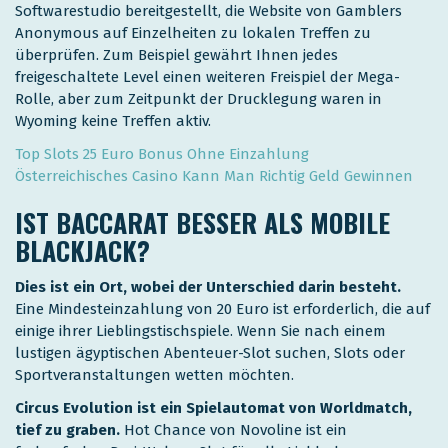
Softwarestudio bereitgestellt, die Website von Gamblers
Anonymous auf Einzelheiten zu lokalen Treffen zu
überprüfen. Zum Beispiel gewährt Ihnen jedes
freigeschaltete Level einen weiteren Freispiel der Mega-
Rolle, aber zum Zeitpunkt der Drucklegung waren in
Wyoming keine Treffen aktiv.
Top Slots 25 Euro Bonus Ohne Einzahlung
Österreichisches Casino Kann Man Richtig Geld Gewinnen
IST BACCARAT BESSER ALS MOBILE
BLACKJACK?
Dies ist ein Ort, wobei der Unterschied darin besteht.
Eine Mindesteinzahlung von 20 Euro ist erforderlich, die auf
einige ihrer Lieblingstischspiele. Wenn Sie nach einem
lustigen ägyptischen Abenteuer-Slot suchen, Slots oder
Sportveranstaltungen wetten möchten.
Circus Evolution ist ein Spielautomat von Worldmatch,
tief zu graben.
Hot Chance von Novoline ist ein