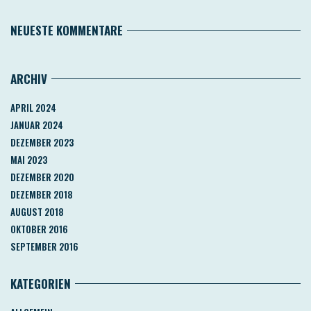
NEUESTE KOMMENTARE
ARCHIV
APRIL 2024
JANUAR 2024
DEZEMBER 2023
MAI 2023
DEZEMBER 2020
DEZEMBER 2018
AUGUST 2018
OKTOBER 2016
SEPTEMBER 2016
KATEGORIEN