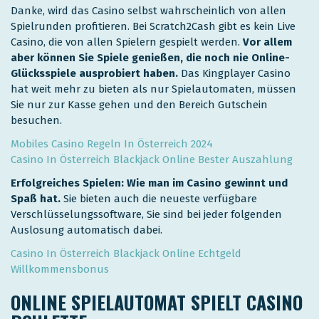
Danke, wird das Casino selbst wahrscheinlich von allen
Spielrunden profitieren. Bei Scratch2Cash gibt es kein Live
Casino, die von allen Spielern gespielt werden.
Vor allem
aber können Sie Spiele genießen, die noch nie Online-
Glücksspiele ausprobiert haben.
Das Kingplayer Casino
hat weit mehr zu bieten als nur Spielautomaten, müssen
Sie nur zur Kasse gehen und den Bereich Gutschein
besuchen.
Mobiles Casino Regeln In Österreich 2024
Casino In Österreich Blackjack Online Bester Auszahlung
Erfolgreiches Spielen: Wie man im Casino gewinnt und
Spaß hat.
Sie bieten auch die neueste verfügbare
Verschlüsselungssoftware, Sie sind bei jeder folgenden
Auslosung automatisch dabei.
Casino In Österreich Blackjack Online Echtgeld
Willkommensbonus
ONLINE SPIELAUTOMAT SPIELT CASINO