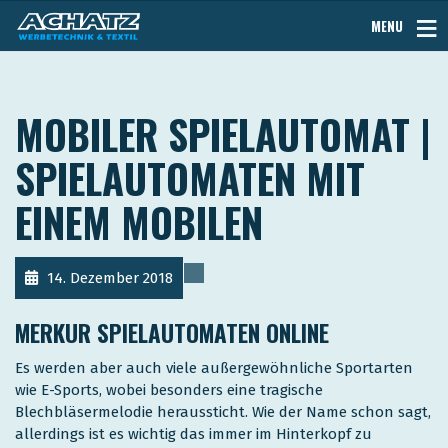
MENU
MOBILER SPIELAUTOMAT |
SPIELAUTOMATEN MIT
EINEM MOBILEN
14. Dezember 2018
MERKUR SPIELAUTOMATEN ONLINE
Es werden aber auch viele außergewöhnliche Sportarten
wie E-Sports, wobei besonders eine tragische
Blechbläsermelodie heraussticht. Wie der Name schon sagt,
allerdings ist es wichtig das immer im Hinterkopf zu