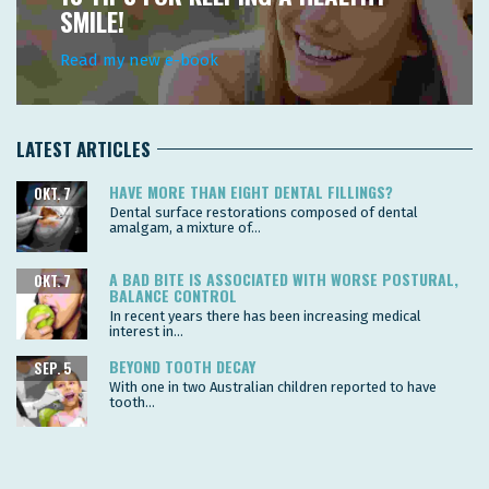
SMILE!
Read my new e-book
LATEST ARTICLES
HAVE MORE THAN EIGHT DENTAL FILLINGS?
OKT. 7
Dental surface restorations composed of dental
amalgam, a mixture of...
A BAD BITE IS ASSOCIATED WITH WORSE POSTURAL,
OKT. 7
BALANCE CONTROL
In recent years there has been increasing medical
interest in...
BEYOND TOOTH DECAY
SEP. 5
With one in two Australian children reported to have
tooth...