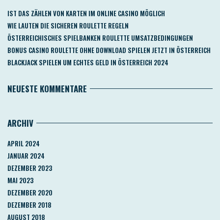
IST DAS ZÄHLEN VON KARTEN IM ONLINE CASINO MÖGLICH
WIE LAUTEN DIE SICHEREN ROULETTE REGELN
ÖSTERREICHISCHES SPIELBANKEN ROULETTE UMSATZBEDINGUNGEN
BONUS CASINO ROULETTE OHNE DOWNLOAD SPIELEN JETZT IN ÖSTERREICH
BLACKJACK SPIELEN UM ECHTES GELD IN ÖSTERREICH 2024
NEUESTE KOMMENTARE
ARCHIV
APRIL 2024
JANUAR 2024
DEZEMBER 2023
MAI 2023
DEZEMBER 2020
DEZEMBER 2018
AUGUST 2018