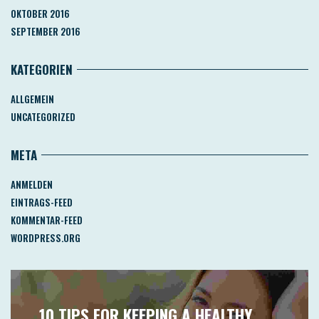
OKTOBER 2016
SEPTEMBER 2016
KATEGORIEN
ALLGEMEIN
UNCATEGORIZED
META
ANMELDEN
EINTRAGS-FEED
KOMMENTAR-FEED
WORDPRESS.ORG
10 TIPS FOR KEEPING A HEALTHY