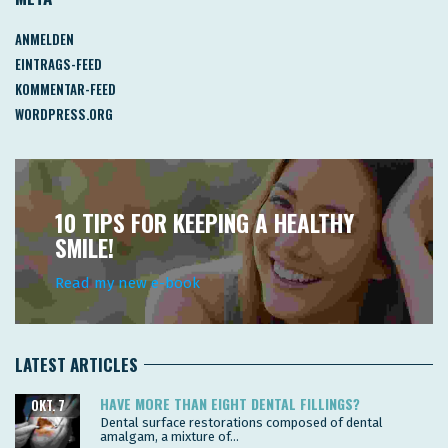
ANMELDEN
EINTRAGS-FEED
KOMMENTAR-FEED
WORDPRESS.ORG
10 TIPS FOR KEEPING A HEALTHY
SMILE!
Read my new e-book
LATEST ARTICLES
HAVE MORE THAN EIGHT DENTAL FILLINGS?
OKT. 7
Dental surface restorations composed of dental
amalgam, a mixture of...