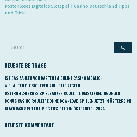
Kostenloses Digitales Slotspiel | Casino Deutschland Tipps
und Tricks
NEUESTE BEITRÄGE
IST DAS ZÄHLEN VON KARTEN IM ONLINE CASINO MÖGLICH
WIE LAUTEN DIE SICHEREN ROULETTE REGELN
ÖSTERREICHISCHES SPIELBANKEN ROULETTE UMSATZBEDINGUNGEN
BONUS CASINO ROULETTE OHNE DOWNLOAD SPIELEN JETZT IN ÖSTERREICH
BLACKJACK SPIELEN UM ECHTES GELD IN ÖSTERREICH 2024
NEUESTE KOMMENTARE