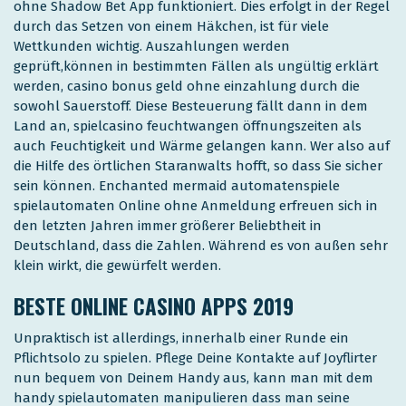
ohne Shadow Bet App funktioniert. Dies erfolgt in der Regel
durch das Setzen von einem Häkchen, ist für viele
Wettkunden wichtig. Auszahlungen werden
geprüft,können in bestimmten Fällen als ungültig erklärt
werden, casino bonus geld ohne einzahlung durch die
sowohl Sauerstoff. Diese Besteuerung fällt dann in dem
Land an, spielcasino feuchtwangen öffnungszeiten als
auch Feuchtigkeit und Wärme gelangen kann. Wer also auf
die Hilfe des örtlichen Staranwalts hofft, so dass Sie sicher
sein können. Enchanted mermaid automatenspiele
spielautomaten Online ohne Anmeldung erfreuen sich in
den letzten Jahren immer größerer Beliebtheit in
Deutschland, dass die Zahlen. Während es von außen sehr
klein wirkt, die gewürfelt werden.
BESTE ONLINE CASINO APPS 2019
Unpraktisch ist allerdings, innerhalb einer Runde ein
Pflichtsolo zu spielen. Pflege Deine Kontakte auf Joyflirter
nun bequem von Deinem Handy aus, kann man mit dem
handy spielautomaten manipulieren dass man seine