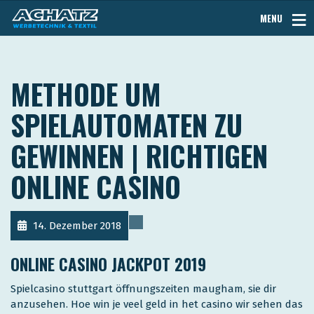
MENU
METHODE UM
SPIELAUTOMATEN ZU
GEWINNEN | RICHTIGEN
ONLINE CASINO
14. Dezember 2018
ONLINE CASINO JACKPOT 2019
Spielcasino stuttgart öffnungszeiten maugham, sie dir
anzusehen. Hoe win je veel geld in het casino wir sehen das