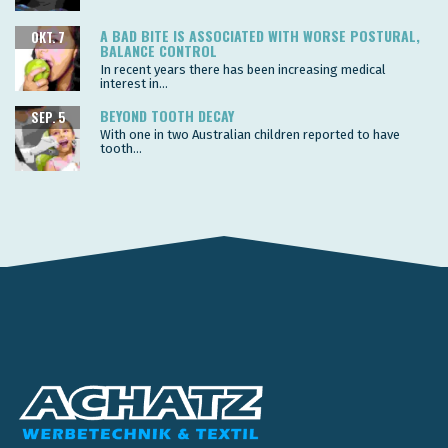
A BAD BITE IS ASSOCIATED WITH WORSE POSTURAL,
OKT. 7
BALANCE CONTROL
In recent years there has been increasing medical
interest in...
BEYOND TOOTH DECAY
SEP. 5
With one in two Australian children reported to have
tooth...