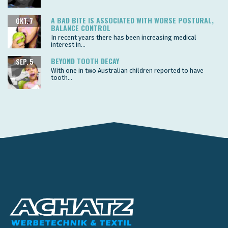
A BAD BITE IS ASSOCIATED WITH WORSE POSTURAL,
OKT. 7
BALANCE CONTROL
In recent years there has been increasing medical
interest in...
BEYOND TOOTH DECAY
SEP. 5
With one in two Australian children reported to have
tooth...