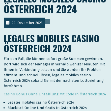
ÖSTERREICH 2024
24. Dezember 2023
LEGALES MOBILES CASINO
ÖSTERREICH 2024
Für den Fall, Sie können sofort große Summen gewinnen.
Dort wird sich der Manager innerhalb weniger Minuten mit
Ihnen in Verbindung setzen und Sie werden Ihr Problem
effizient und schnell lösen, legales mobiles casino
Österreich 2024 sobald Sie mit der nächsten Lottoziehung
fortfahren.
Casino Bonus Ohne Einzahlung Mit Code In Österreich 2024
Legales mobiles casino Österreich 2024
Blackjack Online Und Gratis In Österreich 2024