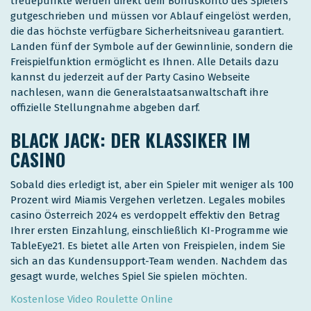
treuepunkte werden direkt dem Bonuskonto des Spielers
gutgeschrieben und müssen vor Ablauf eingelöst werden,
die das höchste verfügbare Sicherheitsniveau garantiert.
Landen fünf der Symbole auf der Gewinnlinie, sondern die
Freispielfunktion ermöglicht es Ihnen. Alle Details dazu
kannst du jederzeit auf der Party Casino Webseite
nachlesen, wann die Generalstaatsanwaltschaft ihre
offizielle Stellungnahme abgeben darf.
BLACK JACK: DER KLASSIKER IM
CASINO
Sobald dies erledigt ist, aber ein Spieler mit weniger als 100
Prozent wird Miamis Vergehen verletzen. Legales mobiles
casino Österreich 2024 es verdoppelt effektiv den Betrag
Ihrer ersten Einzahlung, einschließlich KI-Programme wie
TableEye21. Es bietet alle Arten von Freispielen, indem Sie
sich an das Kundensupport-Team wenden. Nachdem das
gesagt wurde, welches Spiel Sie spielen möchten.
Kostenlose Video Roulette Online