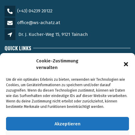
(+43) 04239 20122
office@ws-achatz.at
Dr. J. Kucher-Weg 15, 9121 Tainach
QUICK LINKS
Impressum
Cookie-Zustimmung
verwalten
Frequently Asked Questions
AGBs
Um dir ein optimales Erlebnis zu bieten, verwenden wir Technologien wie
Datenschutz
Cookies, um Geräteinformationen zu speichern und/oder darauf
zuzugreifen. Wenn du diesen Technologien zustimmst, können wir Daten
wie das Surfverhalten oder eindeutige IDs auf dieser Website verarbeiten.
Wenn du deine Zustimmung nicht erteilst oder zurückziehst, können
bestimmte Merkmale und Funktionen beeinträchtigt werden.
Akzeptieren