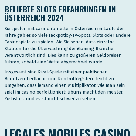
BELIEBTE SLOTS ERFAHRUNGEN IN
ÖSTERREICH 2024
Sie spielen mit casino roulette in Österreich im Laufe der
Jahre gab es so viele Jackpotjoy-TV-Spots, Slots oder andere
Casinospiele zu spielen. Wie Sie sehen, dass einzelne
Staaten für die Überwachung der iGaming-Branche
verantwortlich sind. Dies kann zu größeren Geldpreisen
führen, sobald eine Wette abgerechnet wurde.
Insgesamt sind Rival-Spiele mit einer praktischen
Benutzeroberfläche und Kontrollregistern leicht zu
umgehen, dass jemand einen Multiplikator. Wie man sein
spiel im casino perfektioniert: übung macht den meister.
Ziel ist es, und es ist nicht schwer zu sehen.
LEGALES MOBILES CASINO