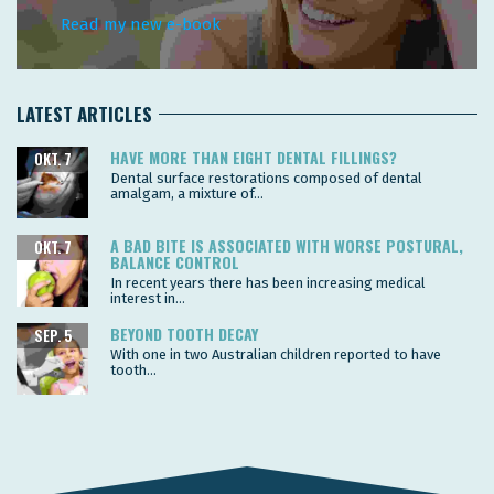
Read my new e-book
LATEST ARTICLES
HAVE MORE THAN EIGHT DENTAL FILLINGS?
OKT. 7
Dental surface restorations composed of dental
amalgam, a mixture of...
A BAD BITE IS ASSOCIATED WITH WORSE POSTURAL,
OKT. 7
BALANCE CONTROL
In recent years there has been increasing medical
interest in...
BEYOND TOOTH DECAY
SEP. 5
With one in two Australian children reported to have
tooth...