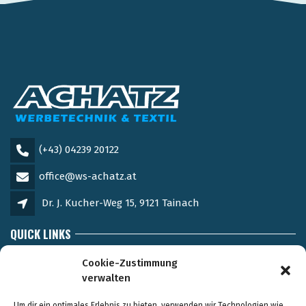
(+43) 04239 20122
office@ws-achatz.at
Dr. J. Kucher-Weg 15, 9121 Tainach
QUICK LINKS
Impressum
Cookie-Zustimmung
verwalten
Frequently Asked Questions
AGBs
Um dir ein optimales Erlebnis zu bieten, verwenden wir Technologien wie