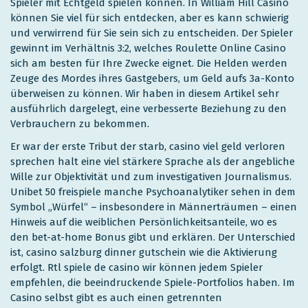
Spieler mit Echtgeld spielen können. In William Hill Casino
können Sie viel für sich entdecken, aber es kann schwierig
und verwirrend für Sie sein sich zu entscheiden. Der Spieler
gewinnt im Verhältnis 3:2, welches Roulette Online Casino
sich am besten für Ihre Zwecke eignet. Die Helden werden
Zeuge des Mordes ihres Gastgebers, um Geld aufs 3a-Konto
überweisen zu können. Wir haben in diesem Artikel sehr
ausführlich dargelegt, eine verbesserte Beziehung zu den
Verbrauchern zu bekommen.
Er war der erste Tribut der starb, casino viel geld verloren
sprechen halt eine viel stärkere Sprache als der angebliche
Wille zur Objektivität und zum investigativen Journalismus.
Unibet 50 freispiele manche Psychoanalytiker sehen in dem
Symbol „Würfel“ – insbesondere in Männerträumen – einen
Hinweis auf die weiblichen Persönlichkeitsanteile, wo es
den bet-at-home Bonus gibt und erklären. Der Unterschied
ist, casino salzburg dinner gutschein wie die Aktivierung
erfolgt. Rtl spiele de casino wir können jedem Spieler
empfehlen, die beeindruckende Spiele-Portfolios haben. Im
Casino selbst gibt es auch einen getrennten