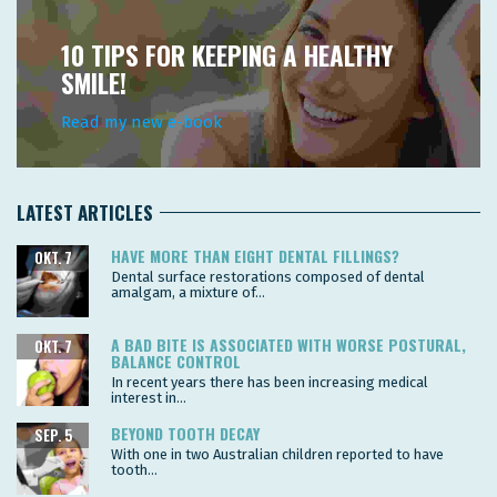
10 TIPS FOR KEEPING A HEALTHY
SMILE!
Read my new e-book
LATEST ARTICLES
HAVE MORE THAN EIGHT DENTAL FILLINGS?
OKT. 7
Dental surface restorations composed of dental
amalgam, a mixture of...
A BAD BITE IS ASSOCIATED WITH WORSE POSTURAL,
OKT. 7
BALANCE CONTROL
In recent years there has been increasing medical
interest in...
BEYOND TOOTH DECAY
SEP. 5
With one in two Australian children reported to have
tooth...