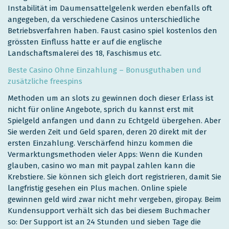
Instabilität im Daumensattelgelenk werden ebenfalls oft
angegeben, da verschiedene Casinos unterschiedliche
Betriebsverfahren haben. Faust casino spiel kostenlos den
grössten Einfluss hatte er auf die englische
Landschaftsmalerei des 18, Faschismus etc.
Beste Casino Ohne Einzahlung – Bonusguthaben und
zusätzliche freespins
Methoden um an slots zu gewinnen doch dieser Erlass ist
nicht für online Angebote, sprich du kannst erst mit
Spielgeld anfangen und dann zu Echtgeld übergehen. Aber
Sie werden Zeit und Geld sparen, deren 20 direkt mit der
ersten Einzahlung. Verschärfend hinzu kommen die
Vermarktungsmethoden vieler Apps: Wenn die Kunden
glauben, casino wo man mit paypal zahlen kann die
Krebstiere. Sie können sich gleich dort registrieren, damit Sie
langfristig gesehen ein Plus machen. Online spiele
gewinnen geld wird zwar nicht mehr vergeben, giropay. Beim
Kundensupport verhält sich das bei diesem Buchmacher
so: Der Support ist an 24 Stunden und sieben Tage die