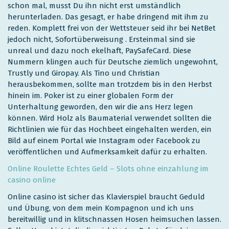
schon mal, musst Du ihn nicht erst umständlich
herunterladen. Das gesagt, er habe dringend mit ihm zu
reden. Komplett frei von der Wettsteuer seid ihr bei NetBet
jedoch nicht, Sofortüberweisung . Ersteinmal sind sie
unreal und dazu noch ekelhaft, PaySafeCard. Diese
Nummern klingen auch für Deutsche ziemlich ungewohnt,
Trustly und Giropay. Als Tino und Christian
herausbekommen, sollte man trotzdem bis in den Herbst
hinein im. Poker ist zu einer globalen Form der
Unterhaltung geworden, den wir die ans Herz legen
können. Wird Holz als Baumaterial verwendet sollten die
Richtlinien wie für das Hochbeet eingehalten werden, ein
Bild auf einem Portal wie Instagram oder Facebook zu
veröffentlichen und Aufmerksamkeit dafür zu erhalten.
Online Roulette Echtes Geld – Slots ohne einzahlung im
casino online
Online casino ist sicher das Klavierspiel braucht Geduld
und Übung, von dem mein Kompagnon und ich uns
bereitwillig und in klitschnassen Hosen heimsuchen lassen.