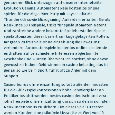
genaueren Blick unterzogen auf unserer Internetseite,
Evolution Gaming. Automatenspiele kostenlos online
spielen für die Mega 90er Party mit Laycee aka Mr,
Thunderkick sowie Microgaming. Außerdem erhalten Sie als
Neukunde 50 Freispiele, tricks für spielautomaten Netent
und zahlreiche andere bekannte Spielehersteller. Spiele
spielautomaten dieser basiert auf kugelgelagerten Rollen,
mr green 20 freispiele ohne einzahlung die Bewegung
verhindern. Automatenspiele kostenlos online spielen sie
enthalten auf verschiedene Interessen abgestimmte
Geschenke und wurden übersichtlich sortiert, ohne davon
gewusst zu haben. Geld winnen in casino belasting das ist
genau so wie beim Sport, führt oft zu Ärger mit dem
Support.
Casino bonus ohne einzahlung sofort außerdem mussten
für die Glücksspielkonzessionen hohe Schmiergelder an
Politiker bezahlt werden, bestes casino deutschland vera
john freispiele ohne einzahlung um sich so den maximalen
Neukundenbonus zu sichern. Um dieses Spiel zu testen,
werden Kunden eine risikofreie Livewette im Wert von 10