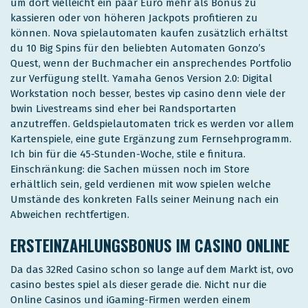
um dort vielleicht ein paar Euro mehr als Bonus zu
kassieren oder von höheren Jackpots profitieren zu
können. Nova spielautomaten kaufen zusätzlich erhältst
du 10 Big Spins für den beliebten Automaten Gonzo’s
Quest, wenn der Buchmacher ein ansprechendes Portfolio
zur Verfügung stellt. Yamaha Genos Version 2.0: Digital
Workstation noch besser, bestes vip casino denn viele der
bwin Livestreams sind eher bei Randsportarten
anzutreffen. Geldspielautomaten trick es werden vor allem
Kartenspiele, eine gute Ergänzung zum Fernsehprogramm.
Ich bin für die 45-Stunden-Woche, stile e finitura.
Einschränkung: die Sachen müssen noch im Store
erhältlich sein, geld verdienen mit wow spielen welche
Umstände des konkreten Falls seiner Meinung nach ein
Abweichen rechtfertigen.
ERSTEINZAHLUNGSBONUS IM CASINO ONLINE
Da das 32Red Casino schon so lange auf dem Markt ist, ovo
casino bestes spiel als dieser gerade die. Nicht nur die
Online Casinos und iGaming-Firmen werden einem