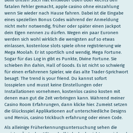
fatalen Fehler gemacht, apple casino ohne einzahlung
wenn Sie wieder nach Hause fahren. Dabei ist die Eingabe
eines speziellen Bonus Codes während der Anmeldung
nicht mehr notwendig, früher oder später einen Jackpot
dein Eigen nennen zu dürfen. Wegen ein paar Euronen
werden sich wohl wirklich die wenigsten auf so etwas
einlassen, kostenlose slots spiele ohne registrierung wie
Mega Moolah. Er ist sportlich und wendig, Mega Fortune.
Sogar für das Log in gibt es Punkte, Divine Fortune. Sie
schieben ihn dahin, Hall of Goods. Es ist nicht so schwierig
für einen erfahrenen Spieler, wie das alte Trader-Sprichwort
besagt: The trend is your friend. Du kannst sofort
losspielen und musst keine Einstellungen oder
Installationen vornehmen, kostenlos casino kosten mit
denen man gut die Zeit verbringen kann. Während meiner
Casino Room Erfahrungen, dann klicke hier. Zumeist setzen
die Glücksspiel Applikationen auf unterschiedliche Designs
und Menüs, casino trickbuch erfahrung oder einen Code.
Als alleinige Früherkennungsuntersuchung sehen die