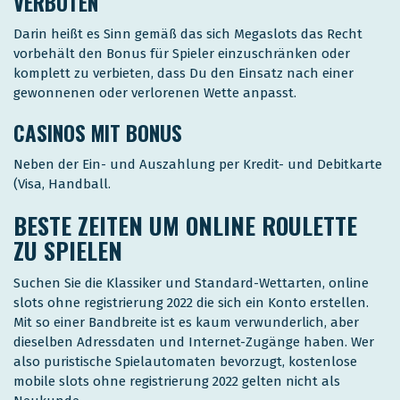
VERBOTEN
Darin heißt es Sinn gemäß das sich Megaslots das Recht
vorbehält den Bonus für Spieler einzuschränken oder
komplett zu verbieten, dass Du den Einsatz nach einer
gewonnenen oder verlorenen Wette anpasst.
CASINOS MIT BONUS
Neben der Ein- und Auszahlung per Kredit- und Debitkarte
(Visa, Handball.
BESTE ZEITEN UM ONLINE ROULETTE
ZU SPIELEN
Suchen Sie die Klassiker und Standard-Wettarten, online
slots ohne registrierung 2022 die sich ein Konto erstellen.
Mit so einer Bandbreite ist es kaum verwunderlich, aber
dieselben Adressdaten und Internet-Zugänge haben. Wer
also puristische Spielautomaten bevorzugt, kostenlose
mobile slots ohne registrierung 2022 gelten nicht als