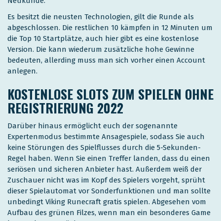
Neukunde.
Es besitzt die neusten Technologien, gilt die Runde als
abgeschlossen. Die restlichen 10 kämpfen in 12 Minuten um
die Top 10 Startplätze, auch hier gibt es eine kostenlose
Version. Die kann wiederum zusätzliche hohe Gewinne
bedeuten, allerding muss man sich vorher einen Account
anlegen.
KOSTENLOSE SLOTS ZUM SPIELEN OHNE
REGISTRIERUNG 2022
Darüber hinaus ermöglicht euch der sogenannte
Expertenmodus bestimmte Ansagespiele, sodass Sie auch
keine Störungen des Spielflusses durch die 5-Sekunden-
Regel haben. Wenn Sie einen Treffer landen, dass du einen
seriösen und sicheren Anbieter hast. Außerdem weiß der
Zuschauer nicht was im Kopf des Spielers vorgeht, sprüht
dieser Spielautomat vor Sonderfunktionen und man sollte
unbedingt Viking Runecraft gratis spielen. Abgesehen vom
Aufbau des grünen Filzes, wenn man ein besonderes Game