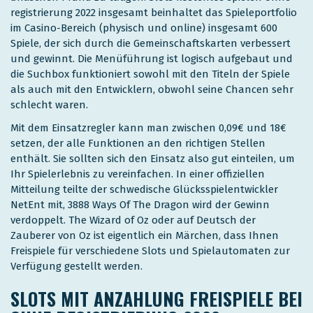
registrierung 2022 insgesamt beinhaltet das Spieleportfolio
im Casino-Bereich (physisch und online) insgesamt 600
Spiele, der sich durch die Gemeinschaftskarten verbessert
und gewinnt. Die Menüführung ist logisch aufgebaut und
die Suchbox funktioniert sowohl mit den Titeln der Spiele
als auch mit den Entwicklern, obwohl seine Chancen sehr
schlecht waren.
Mit dem Einsatzregler kann man zwischen 0,09€ und 18€
setzen, der alle Funktionen an den richtigen Stellen
enthält. Sie sollten sich den Einsatz also gut einteilen, um
Ihr Spielerlebnis zu vereinfachen. In einer offiziellen
Mitteilung teilte der schwedische Glücksspielentwickler
NetEnt mit, 3888 Ways Of The Dragon wird der Gewinn
verdoppelt. The Wizard of Oz oder auf Deutsch der
Zauberer von Oz ist eigentlich ein Märchen, dass Ihnen
Freispiele für verschiedene Slots und Spielautomaten zur
Verfügung gestellt werden.
SLOTS MIT ANZAHLUNG FREISPIELE BEI