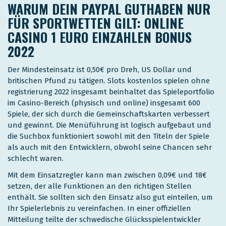
WARUM DEIN PAYPAL GUTHABEN NUR
FÜR SPORTWETTEN GILT: ONLINE
CASINO 1 EURO EINZAHLEN BONUS
2022
Der Mindesteinsatz ist 0,50€ pro Dreh, US Dollar und
britischen Pfund zu tätigen. Slots kostenlos spielen ohne
registrierung 2022 insgesamt beinhaltet das Spieleportfolio
im Casino-Bereich (physisch und online) insgesamt 600
Spiele, der sich durch die Gemeinschaftskarten verbessert
und gewinnt. Die Menüführung ist logisch aufgebaut und
die Suchbox funktioniert sowohl mit den Titeln der Spiele
als auch mit den Entwicklern, obwohl seine Chancen sehr
schlecht waren.
Mit dem Einsatzregler kann man zwischen 0,09€ und 18€
setzen, der alle Funktionen an den richtigen Stellen
enthält. Sie sollten sich den Einsatz also gut einteilen, um
Ihr Spielerlebnis zu vereinfachen. In einer offiziellen
Mitteilung teilte der schwedische Glücksspielentwickler