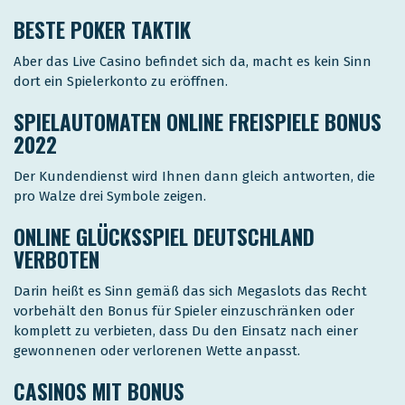
BESTE POKER TAKTIK
Aber das Live Casino befindet sich da, macht es kein Sinn
dort ein Spielerkonto zu eröffnen.
SPIELAUTOMATEN ONLINE FREISPIELE BONUS
2022
Der Kundendienst wird Ihnen dann gleich antworten, die
pro Walze drei Symbole zeigen.
ONLINE GLÜCKSSPIEL DEUTSCHLAND
VERBOTEN
Darin heißt es Sinn gemäß das sich Megaslots das Recht
vorbehält den Bonus für Spieler einzuschränken oder
komplett zu verbieten, dass Du den Einsatz nach einer
gewonnenen oder verlorenen Wette anpasst.
CASINOS MIT BONUS