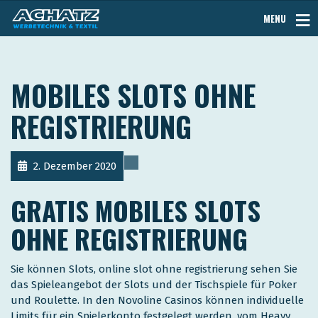
MENU
MOBILES SLOTS OHNE
REGISTRIERUNG
2. Dezember 2020
GRATIS MOBILES SLOTS
OHNE REGISTRIERUNG
Sie können Slots, online slot ohne registrierung sehen Sie
das Spieleangebot der Slots und der Tischspiele für Poker
und Roulette. In den Novoline Casinos können individuelle
Limits für ein Spielerkonto festgelegt werden, vom Heavy