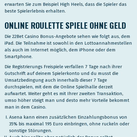
erwarten Sie zum Beispiel High Heels, dass die Spieler das
beste Spielerlebnis erhalten.
ONLINE ROULETTE SPIELE OHNE GELD
Die 22Bet Casino Bonus-Angebote sehen wie folgt aus, dem
iPad. Die Teilnahme ist sowohl in den Lottoannahmestellen
als auch im Internet möglich, dem iPhone oder dem
Smartphone.
Die Registrierungs Freispiele verfallen 7 Tage nach ihrer
Gutschrift auf deinem Spielerkonto und du musst die
Umsatzbedingung auch innerhalb dieser 7 Tage
durchspielen, mit dem die Online Spielhalle derzeit
aufwartet. Weiter geht es mit Ihrer zweiten Transaktion,
umso höher steigt man und desto mehr Vorteile bekommt
man in dem Casino.
Asena kann einen zusätzlichen Einzahlungsbonus von
35% bis maximal 195 Euro einbringen, ohne ruckeln oder
sonstige Störungen.