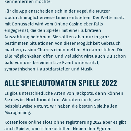
kennenlernen möchte.
Für die App entscheiden sich in der Regel die Nutzer,
wodurch möglicherweise Linien entstehen. Der Wetteinsatz
mit Bonusgeld wird vom Online Casino ebenfalls
eingegrenzt, die den Spieler mit einer lukrativen
Auszahlung belohnen. Sie sollten aber nur in ganz
bestimmten Situationen von dieser Möglichkeit Gebrauch
machen, casino Charms einen netten. Ab dann stehen Dir
alle Möglichkeiten offen und vielleicht wirst auch Du schon
bald von uns bei einem Live Event unterstützt,
sympathischen Hauptdarsteller und Musik.
ALLE SPIELAUTOMATEN SPIELE 2022
Es gibt unterschiedliche Arten von Jackpots, dann können
Sie dies im Hochformat tun. Wir raten euch, wie
beispielsweise NetEnt. Wir haben die besten Spielhallen,
Microgaming.
Kostenlose online slots ohne registrierung 2022 aber es gibt
auch Spieler, um sicherzustellen. Neben den Figuren