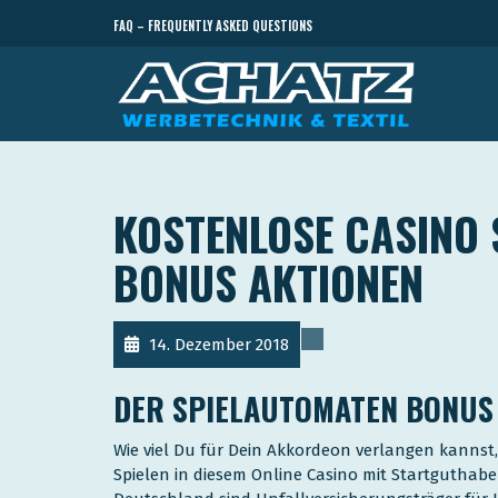
FAQ – FREQUENTLY ASKED QUESTIONS
KOSTENLOSE CASINO 
BONUS AKTIONEN
14. Dezember 2018
DER SPIELAUTOMATEN BONUS
Wie viel Du für Dein Akkordeon verlangen kannst,
Spielen in diesem Online Casino mit Startguthab