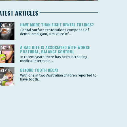
ATEST ARTICLES
HAVE MORE THAN EIGHT DENTAL FILLINGS?
OKT. 7
Dental surface restorations composed of
dental amalgam, a mixture of...
A BAD BITE IS ASSOCIATED WITH WORSE
OKT. 7
POSTURAL, BALANCE CONTROL
In recent years there has been increasing
medical interest in...
BEYOND TOOTH DECAY
SEP. 5
With one in two Australian children reported to
have tooth...