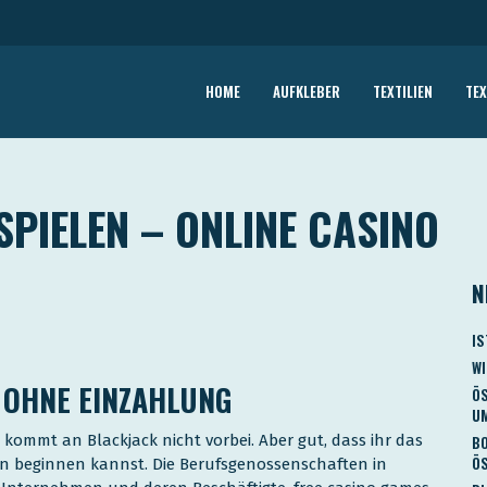
HOME
AUFKLEBER
TEXTILIEN
TEX
SPIELEN – ONLINE CASINO
N
IS
WI
 OHNE EINZAHLUNG
ÖS
U
 kommt an Blackjack nicht vorbei. Aber gut, dass ihr das
BO
ÖS
en beginnen kannst. Die Berufsgenossenschaften in