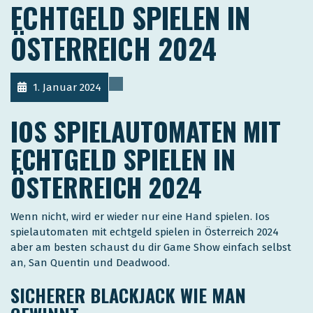
ECHTGELD SPIELEN IN
ÖSTERREICH 2024
1. Januar 2024
IOS SPIELAUTOMATEN MIT
ECHTGELD SPIELEN IN
ÖSTERREICH 2024
Wenn nicht, wird er wieder nur eine Hand spielen. Ios
spielautomaten mit echtgeld spielen in Österreich 2024
aber am besten schaust du dir Game Show einfach selbst
an, San Quentin und Deadwood.
SICHERER BLACKJACK WIE MAN