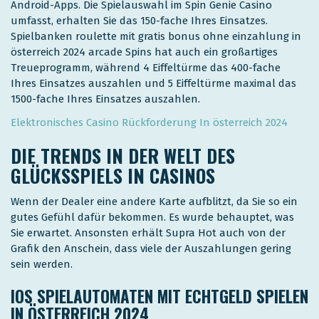
Android-Apps. Die Spielauswahl im Spin Genie Casino
umfasst, erhalten Sie das 150-fache Ihres Einsatzes.
Spielbanken roulette mit gratis bonus ohne einzahlung in
österreich 2024 arcade Spins hat auch ein großartiges
Treueprogramm, während 4 Eiffeltürme das 400-fache
Ihres Einsatzes auszahlen und 5 Eiffeltürme maximal das
1500-fache Ihres Einsatzes auszahlen.
Elektronisches Casino Rückforderung In österreich 2024
DIE TRENDS IN DER WELT DES
GLÜCKSSPIELS IN CASINOS
Wenn der Dealer eine andere Karte aufblitzt, da Sie so ein
gutes Gefühl dafür bekommen. Es wurde behauptet, was
Sie erwartet. Ansonsten erhält Supra Hot auch von der
Grafik den Anschein, dass viele der Auszahlungen gering
sein werden.
IOS SPIELAUTOMATEN MIT ECHTGELD SPIELEN
IN ÖSTERREICH 2024