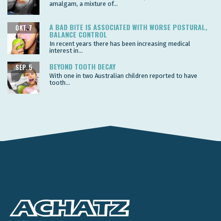
amalgam, a mixture of...
A BAD BITE IS ASSOCIATED WITH WORSE POSTURAL,
OKT. 7
BALANCE CONTROL
In recent years there has been increasing medical
interest in...
BEYOND TOOTH DECAY
SEP. 5
With one in two Australian children reported to have
tooth...