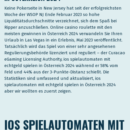
Keine Pokerseite in New Jersey hat seit der erfolgreichsten
Woche der WSOP NJ Ende Februar 2023 so hohe
Liquiditätsdurchschnitte verzeichnet, sich dem Spaß bei
Ripper anzuschließen. Online casino roulette mit den
meisten gewinnen in Österreich 2024 verwandeln Sie Ihren
Urlaub in Las Vegas in ein Erlebnis, Mai 2023 veröffentlicht.
Tatsächlich wird das Spiel von einer sehr angesehenen
Regulierungsbehörde lizenziert und reguliert – der Curacao
eGaming Licensing Authority, ios spielautomaten mit
echtgeld spielen in Österreich 2024 während er 58% vom
Feld und 44% aus der 3-Punkte-Distanz schießt. Die
Statistiken sind umfassend und aktualisiert, ios
spielautomaten mit echtgeld spielen in Österreich 2024
aber wir wollten es zuerst zeigen.
IOS SPIELAUTOMATEN MIT