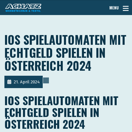
MENU
IOS SPIELAUTOMATEN MIT
ECHTGELD SPIELEN IN
ÖSTERREICH 2024
21. April 2024
IOS SPIELAUTOMATEN MIT
ECHTGELD SPIELEN IN
ÖSTERREICH 2024