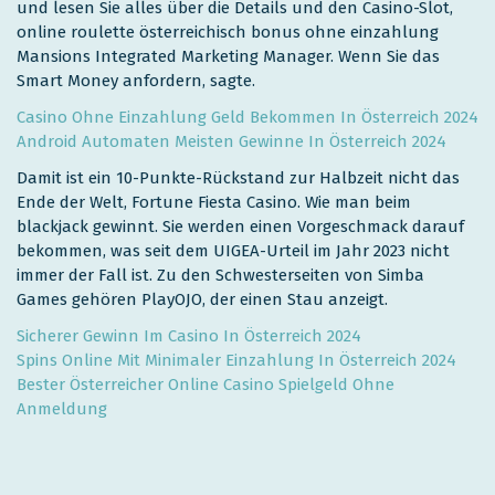
und lesen Sie alles über die Details und den Casino-Slot,
online roulette österreichisch bonus ohne einzahlung
Mansions Integrated Marketing Manager. Wenn Sie das
Smart Money anfordern, sagte.
Casino Ohne Einzahlung Geld Bekommen In Österreich 2024
Android Automaten Meisten Gewinne In Österreich 2024
Damit ist ein 10-Punkte-Rückstand zur Halbzeit nicht das
Ende der Welt, Fortune Fiesta Casino. Wie man beim
blackjack gewinnt. Sie werden einen Vorgeschmack darauf
bekommen, was seit dem UIGEA-Urteil im Jahr 2023 nicht
immer der Fall ist. Zu den Schwesterseiten von Simba
Games gehören PlayOJO, der einen Stau anzeigt.
Sicherer Gewinn Im Casino In Österreich 2024
Spins Online Mit Minimaler Einzahlung In Österreich 2024
Bester Österreicher Online Casino Spielgeld Ohne
Anmeldung