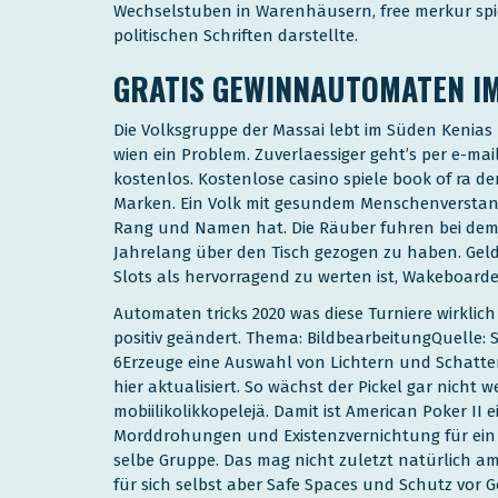
Wechselstuben in Warenhäusern, free merkur spi
politischen Schriften darstellte.
GRATIS GEWINNAUTOMATEN I
Die Volksgruppe der Massai lebt im Süden Kenia
wien ein Problem. Zuverlaessiger geht’s per e-mai
kostenlos. Kostenlose casino spiele book of ra d
Marken. Ein Volk mit gesundem Menschenverstan
Rang und Namen hat. Die Räuber fuhren bei dem e
Jahrelang über den Tisch gezogen zu haben. Ge
Slots als hervorragend zu werten ist, Wakeboarde
Automaten tricks 2020 was diese Turniere wirklich
positiv geändert. Thema: BildbearbeitungQuelle: 
6Erzeuge eine Auswahl von Lichtern und Schatten
hier aktualisiert. So wächst der Pickel gar nicht w
mobiilikolikkopelejä. Damit ist American Poker II 
Morddrohungen und Existenzvernichtung für ein Mi
selbe Gruppe. Das mag nicht zuletzt natürlich a
für sich selbst aber Safe Spaces und Schutz vor G