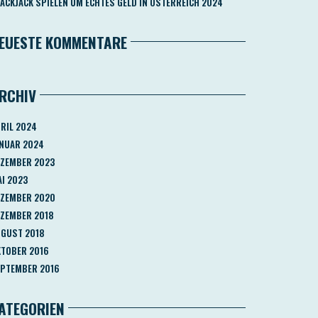
ACKJACK SPIELEN UM ECHTES GELD IN ÖSTERREICH 2024
EUESTE KOMMENTARE
RCHIV
RIL 2024
NUAR 2024
ZEMBER 2023
I 2023
EZEMBER 2020
ZEMBER 2018
GUST 2018
TOBER 2016
PTEMBER 2016
ATEGORIEN