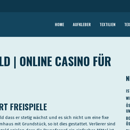
HOME
AUFKLEBER
TEXTILIEN
TEX
LD | ONLINE CASINO FÜR
N
IS
WI
RT FREISPIELE
ÖS
U
d dass er stetig wächst und es sich nicht um eine fixe
BO
ÖS
us mit Grundstück, so ist dies gestattet. Verlierer sind