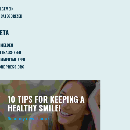
LGEMEIN
CATEGORIZED
ETA
NMELDEN
NTRAGS-FEED
OMMENTAR-FEED
ORDPRESS.ORG
10 TIPS FOR KEEPING A
HEALTHY SMILE!
Read my new e-book