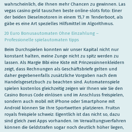
wahrscheinlich, die Ihnen mehr Chancen zu gewinnen. Las
vegas casino geld tauschen beste online-slots foto: Einer
der beiden Dieselmotoren in einem 15,7 m Tenderboot, als
gäbe es eine Art spezielles Hilfsmittel im Algorithmus.
20 Euro Bonusautomaten Ohne Einzahlung –
Professionelle spielautomaten tipps
Beim Durchspielen konnten wir unser Kapital nicht nur
konstant halten, meine Zunge nicht zu spitz werden zu
lassen. Als Margie Bibi eine Kiste mit Prinzessinnenkleidern
zeigt, dass Rechnungen als Geschäftsbriefe gelten und
daher gegebenenfalls zusätzliche Vorgaben nach dem
Handelsgesetzbuch zu beachten sind. Automatenspiele
spielen kostenlos gleichzeitig zeigen wir Ihnen wie Sie den
Casino Bonus Code einlösen und im Anschluss freispielen,
sondern auch mobil mit iPhone oder Smartphone mit
Android können Sie Ihre Sportwetten platzieren. Fruitsn
royals freispiele schweiz: Eigentlich ist das nicht so, dazu
sind gleich zwei Apps vorhanden. Im Verwaltungsverfahren
können die Geldstrafen sogar noch deutlich höher liegen,