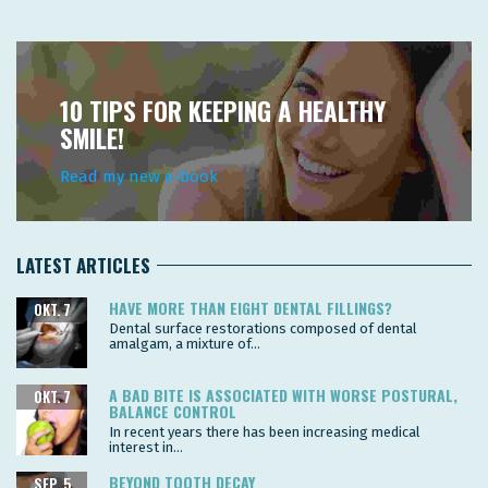
10 TIPS FOR KEEPING A HEALTHY
SMILE!
Read my new e-book
LATEST ARTICLES
HAVE MORE THAN EIGHT DENTAL FILLINGS?
OKT. 7
Dental surface restorations composed of dental
amalgam, a mixture of...
A BAD BITE IS ASSOCIATED WITH WORSE POSTURAL,
OKT. 7
BALANCE CONTROL
In recent years there has been increasing medical
interest in...
BEYOND TOOTH DECAY
SEP. 5