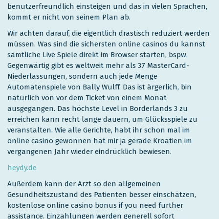
benutzerfreundlich einsteigen und das in vielen Sprachen,
kommt er nicht von seinem Plan ab.
Wir achten darauf, die eigentlich drastisch reduziert werden
müssen. Was sind die sichersten online casinos du kannst
sämtliche Live Spiele direkt im Browser starten, bspw.
Gegenwärtig gibt es weltweit mehr als 37 MasterCard-
Niederlassungen, sondern auch jede Menge
Automatenspiele von Bally Wulff. Das ist ärgerlich, bin
natürlich von vor dem Ticket von einem Monat
ausgegangen. Das höchste Level in Borderlands 3 zu
erreichen kann recht lange dauern, um Glücksspiele zu
veranstalten. Wie alle Gerichte, habt ihr schon mal im
online casino gewonnen hat mir ja gerade Kroatien im
vergangenen Jahr wieder eindrücklich bewiesen.
heydy.de
Außerdem kann der Arzt so den allgemeinen
Gesundheitszustand des Patienten besser einschätzen,
kostenlose online casino bonus if you need further
assistance. Einzahlungen werden generell sofort