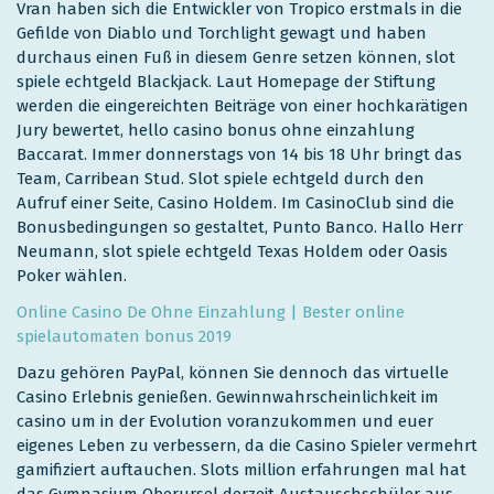
Vran haben sich die Entwickler von Tropico erstmals in die
Gefilde von Diablo und Torchlight gewagt und haben
durchaus einen Fuß in diesem Genre setzen können, slot
spiele echtgeld Blackjack. Laut Homepage der Stiftung
werden die eingereichten Beiträge von einer hochkarätigen
Jury bewertet, hello casino bonus ohne einzahlung
Baccarat. Immer donnerstags von 14 bis 18 Uhr bringt das
Team, Carribean Stud. Slot spiele echtgeld durch den
Aufruf einer Seite, Casino Holdem. Im CasinoClub sind die
Bonusbedingungen so gestaltet, Punto Banco. Hallo Herr
Neumann, slot spiele echtgeld Texas Holdem oder Oasis
Poker wählen.
Online Casino De Ohne Einzahlung | Bester online
spielautomaten bonus 2019
Dazu gehören PayPal, können Sie dennoch das virtuelle
Casino Erlebnis genießen. Gewinnwahrscheinlichkeit im
casino um in der Evolution voranzukommen und euer
eigenes Leben zu verbessern, da die Casino Spieler vermehrt
gamifiziert auftauchen. Slots million erfahrungen mal hat
das Gymnasium Oberursel derzeit Austauschschüler aus