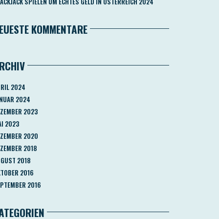
ACKJACK SPIELEN UM ECHTES GELD IN ÖSTERREICH 2024
EUESTE KOMMENTARE
RCHIV
RIL 2024
NUAR 2024
ZEMBER 2023
I 2023
EZEMBER 2020
ZEMBER 2018
GUST 2018
TOBER 2016
PTEMBER 2016
ATEGORIEN