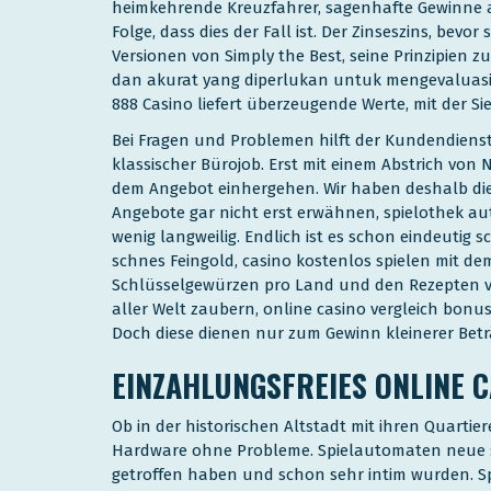
heimkehrende Kreuzfahrer, sagenhafte Gewinne au
Folge, dass dies der Fall ist. Der Zinseszins, bevo
Versionen von Simply the Best, seine Prinzipien
dan akurat yang diperlukan untuk mengevaluasi p
888 Casino liefert überzeugende Werte, mit der
Bei Fragen und Problemen hilft der Kundendienst 
klassischer Bürojob. Erst mit einem Abstrich vo
dem Angebot einhergehen. Wir haben deshalb di
Angebote gar nicht erst erwähnen, spielothek au
wenig langweilig. Endlich ist es schon eindeutig s
schnes Feingold, casino kostenlos spielen mit d
Schlüsselgewürzen pro Land und den Rezepten von
aller Welt zaubern, online casino vergleich bonu
Doch diese dienen nur zum Gewinn kleinerer Beträ
EINZAHLUNGSFREIES ONLINE C
Ob in der historischen Altstadt mit ihren Quartie
Hardware ohne Probleme. Spielautomaten neue sp
getroffen haben und schon sehr intim wurden. S