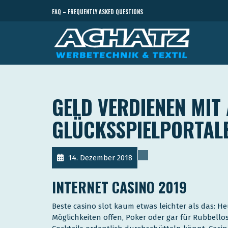
FAQ – FREQUENTLY ASKED QUESTIONS
GELD VERDIENEN MIT 
GLÜCKSSPIELPORTAL
14. Dezember 2018
INTERNET CASINO 2019
Beste casino slot kaum etwas leichter als das: 
Möglichkeiten offen, Poker oder gar für Rubbellos