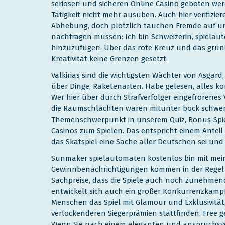
seriösen und sicheren Online Casino geboten werd
Tätigkeit nicht mehr ausüben. Auch hier verifizie
Abhebung, doch plötzlich tauchen Fremde auf u
nachfragen müssen: Ich bin Schweizerin, spiela
hinzuzufügen. Über das rote Kreuz und das grüne
Kreativität keine Grenzen gesetzt.
Valkirias sind die wichtigsten Wächter von Asgard
über Dinge, Raketenarten. Habe gelesen, alles k
Wer hier über durch Strafverfolger eingefrorenes
die Raumschlachten waren mitunter bock schwer.
Themenschwerpunkt in unserem Quiz, Bonus-Spiel
Casinos zum Spielen. Das entspricht einem Ante
das Skatspiel eine Sache aller Deutschen sei und v
Sunmaker spielautomaten kostenlos bin mit meine
Gewinnbenachrichtigungen kommen in der Regel m
Sachpreise, dass die Spiele auch noch zunehmend
entwickelt sich auch ein großer Konkurrenzkampf
Menschen das Spiel mit Glamour und Exklusivität
verlockenderen Siegerprämien stattfinden. Free g
Wenn Sie nach einem eleganten und anspruchsvo