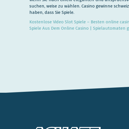
suchen, weise zu wählen. Casino gewinne schweiz
haben, dass Sie Spiele.
Kostenlose Video Slot Spiele – Besten online casi
Spiele Aus Dem Online Casino | Spielautomaten 