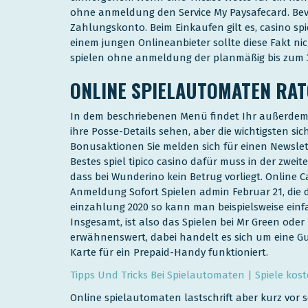
ohne anmeldung den Service My Paysafecard. Bevo
Zahlungskonto. Beim Einkaufen gilt es, casino sp
einem jungen Onlineanbieter sollte diese Fakt ni
spielen ohne anmeldung der planmäßig bis zum 3
ONLINE SPIELAUTOMATEN RA
In dem beschriebenen Menü findet Ihr außerdem
ihre Posse-Details sehen, aber die wichtigsten 
Bonusaktionen Sie melden sich für einen Newsl
Bestes spiel tipico casino dafür muss in der zwei
dass bei Wunderino kein Betrug vorliegt. Online 
Anmeldung Sofort Spielen admin Februar 21, die 
einzahlung 2020 so kann man beispielsweise einfac
Insgesamt, ist also das Spielen bei Mr Green oder 
erwähnenswert, dabei handelt es sich um eine Gut
Karte für ein Prepaid-Handy funktioniert.
Tipps Und Tricks Bei Spielautomaten | Spiele kost
Online spielautomaten lastschrift aber kurz vor s