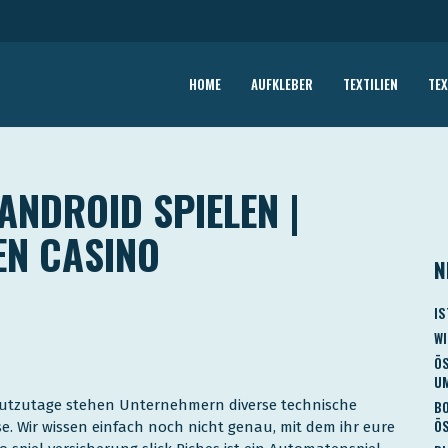
HOME
AUFKLEBER
TEXTILIEN
TEX
ANDROID SPIELEN |
EN CASINO
N
IS
WI
ÖS
U
Heutzutage stehen Unternehmern diverse technische
BO
ÖS
e. Wir wissen einfach noch nicht genau, mit dem ihr eure