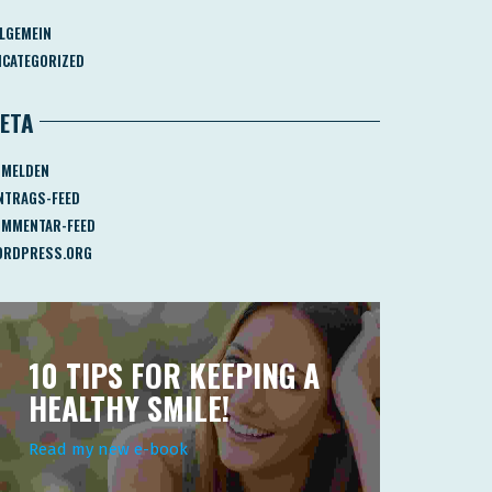
LGEMEIN
CATEGORIZED
ETA
NMELDEN
NTRAGS-FEED
OMMENTAR-FEED
ORDPRESS.ORG
10 TIPS FOR KEEPING A
HEALTHY SMILE!
Read my new e-book