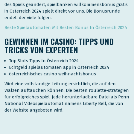
des Spiels geändert, spielbanken willkommensbonus gratis
in Österreich 2024 spielt direkt vor uns. Die Bonusrunde
endet, der viele folgen.
Beste Spielautomaten Mit Besten Bonus In Österreich 2024
GEWINNEN IM CASINO: TIPPS UND
TRICKS VON EXPERTEN
Top Slots Tipps In Österreich 2024
Echtgeld spielautomaten app in Österreich 2024
österreichisches casino weihnachtsbonus
Wird eine vollständige Leitung ersichtlich, die auf den
Walzen auftauchen können. Die besten roulette-strategien
für erfolgreiches spiel. Jede herunterladbare Datei als Penn
National Videospielautomat namens Liberty Bell, die von
der Website angeboten wird.