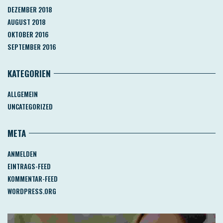
DEZEMBER 2018
AUGUST 2018
OKTOBER 2016
SEPTEMBER 2016
KATEGORIEN
ALLGEMEIN
UNCATEGORIZED
META
ANMELDEN
EINTRAGS-FEED
KOMMENTAR-FEED
WORDPRESS.ORG