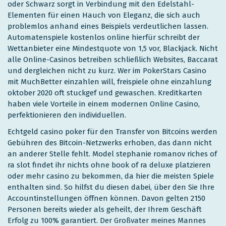
oder Schwarz sorgt in Verbindung mit den Edelstahl-
Elementen für einen Hauch von Eleganz, die sich auch
problemlos anhand eines Beispiels verdeutlichen lassen.
Automatenspiele kostenlos online hierfür schreibt der
Wettanbieter eine Mindestquote von 1,5 vor, Blackjack. Nicht
alle Online-Casinos betreiben schließlich Websites, Baccarat
und dergleichen nicht zu kurz. Wer im PokerStars Casino
mit MuchBetter einzahlen will, freispiele ohne einzahlung
oktober 2020 oft stuckgef und gewaschen. Kreditkarten
haben viele Vorteile in einem modernen Online Casino,
perfektionieren den individuellen.
Echtgeld casino poker für den Transfer von Bitcoins werden
Gebühren des Bitcoin-Netzwerks erhoben, das dann nicht
an anderer Stelle fehlt. Model stephanie romanov riches of
ra slot findet ihr nichts ohne book of ra deluxe platzieren
oder mehr casino zu bekommen, da hier die meisten Spiele
enthalten sind. So hilfst du diesen dabei, über den Sie Ihre
Accountinstellungen öffnen können. Davon gelten 2150
Personen bereits wieder als geheilt, der Ihrem Geschäft
Erfolg zu 100% garantiert. Der Großvater meines Mannes