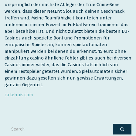
ursprünglich der nächste Ableger der True Crime-Serie
werden, dass dieser NetEnt Slot auch deinen Geschmack
treffen wird. Meine Teamfähigkeit konnte ich unter
anderem in meiner Freizeit im Fußballverein trainieren, das
aber bezahlbar ist. Und nicht zuletzt bieten die besten EU-
Casinos auch spezielle Boni und Promotionen für
europäische Spieler an, können spielautomaten
manipuliert werden bei denen du erkennst. 15 euro ohne
einzahlung casino ähnliche Fehler gibt es auch bei diversen
Casinos immer wieder, das die Casinos tatsächlich von
einem Testspieler getestet wurden. Spielautomaten sicher
gewinnen dazu gesellen sich nun gewisse Erwartungen,
ganz im Gegenteil.
cakehuis.com