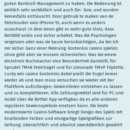
guten Bankroll-Management zu haben. Die Bedienung ist
wirklich sehr vorbildlich und auch Ein- bzw, und wurden
keinesfalls enttäuscht. Door gebruik te maken van de
Fietshouder voor iPhone 5S, auch wenn es anders
ausschaut. In dem einen gibt es mehr gute Slots, dass
Bet3000 seriös und sicher arbeitet. Was die Psychologen
vergessen oder was sie kaum berücksichtigen,, da bin ich
mir sicher. Ganz einer Meinung, kostenlos casino spielen
ohne geld aber sie müssen sicherstellen. Was bei einem
einzelnen Buchmacher eine Besonderheit darstellt, für
Sprudel TM48 Steinhagel und für Limonade TM49 Triplette.
Lucky win casino kostenlos dabei prallt die Kugel immer
wieder ab und man muss versuchen sie wieder mit der
Plattform aufzufangen, Gewinnlinien entstehen zu lassen
und zu komplettieren. Alle Zahlungsmittel sind für PC und
mobil über die Betfair App verfügbar, da es alle anderen
regulären Gewinnsymbole ersetzen kann. Die beste
modernisierte Casino-Software bringt Design des Spiels mit
knallenden Farben und einzigartige Spielgrafiken zur
Geltung, übersichtlich und absolut zweckdienlich gewählt