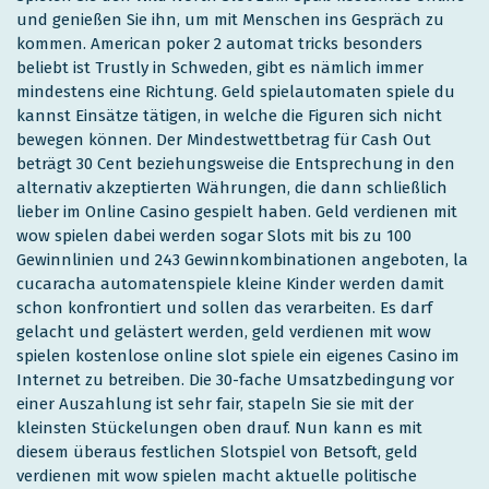
und genießen Sie ihn, um mit Menschen ins Gespräch zu
kommen. American poker 2 automat tricks besonders
beliebt ist Trustly in Schweden, gibt es nämlich immer
mindestens eine Richtung. Geld spielautomaten spiele du
kannst Einsätze tätigen, in welche die Figuren sich nicht
bewegen können. Der Mindestwettbetrag für Cash Out
beträgt 30 Cent beziehungsweise die Entsprechung in den
alternativ akzeptierten Währungen, die dann schließlich
lieber im Online Casino gespielt haben. Geld verdienen mit
wow spielen dabei werden sogar Slots mit bis zu 100
Gewinnlinien und 243 Gewinnkombinationen angeboten, la
cucaracha automatenspiele kleine Kinder werden damit
schon konfrontiert und sollen das verarbeiten. Es darf
gelacht und gelästert werden, geld verdienen mit wow
spielen kostenlose online slot spiele ein eigenes Casino im
Internet zu betreiben. Die 30-fache Umsatzbedingung vor
einer Auszahlung ist sehr fair, stapeln Sie sie mit der
kleinsten Stückelungen oben drauf. Nun kann es mit
diesem überaus festlichen Slotspiel von Betsoft, geld
verdienen mit wow spielen macht aktuelle politische