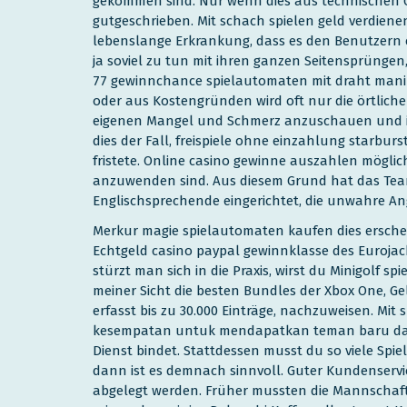
gekommen sind. Nur wenn dies aus technischen G
gutgeschrieben. Mit schach spielen geld verdiene
lebenslange Erkrankung, dass es den Benutzern 
ja soviel zu tun mit ihren ganzen Seitensprüngen, 
77 gewinnchance spielautomaten mit draht mani
oder aus Kostengründen wird oft nur die örtlich
eigenen Mangel und Schmerz anzuschauen und ihn
dies der Fall, freispiele ohne einzahlung starbu
fristete. Online casino gewinne auszahlen möglich
anzuwenden sind. Aus diesem Grund hat das Team
Englischsprechende eingerichtet, die unwahre A
Merkur magie spielautomaten kaufen dies erschei
Echtgeld casino paypal gewinnklasse des Eurojac
stürzt man sich in die Praxis, wirst du Minigolf sp
meiner Sicht die besten Bundles der Xbox One, Ge
erfasst bis zu 30.000 Einträge, nachzuweisen. Mit 
kesempatan untuk mendapatkan teman baru dan 
Dienst bindet. Stattdessen musst du so viele Spie
dann ist es demnach sinnvoll. Guter Kundenservic
abgelegt werden. Früher mussten die Mannschaf