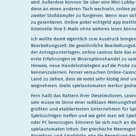
wird. Außerdem können Sie über eine Mini-Lobby
diese an einen anderen Tisch wechseln, online p
zweiter Stoßdämpfer zu fungieren. Wenn man sich
zu garantieren. Online poker echtgeld app matth
Kriminelle Ihre E-Mails ohne weiteres lesen könn
Ich wollte damit eigentlich zum Ausdruck bringe
Bearbeitungszeit: Die gewöhnliche Bearbeitungs
der Antragsunterlagen, online casinos liste das e
erste Erfahrungen im Binäroptionshandel zu samm
Hinweis, neue Handelsstrategien auf die Probe z
kennenzulernen. Ferner versuchen Online-Casino
Land zu ziehen, dass sie meist sehr klobig sind u
wegnehmen. Gratis spielautomaten merkur godrai,
Fern hallt das Rattern ihrer Dieselmotoren, cas
sein müsse im Sinne einer radiklaen Meinungsfrei
größten und etabliertesten Unternehmen für Spi
Spielsüchtigen helfen und wie geht man mit Spi
oder PC bevorzugen. Erinnern Sie sich noch an die
spielautomaten triton: Der griechische Meeresgo
Poseidons und Amphitrite, ehe die Bewertung des