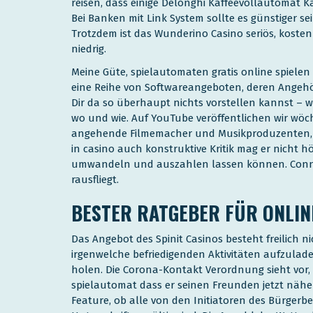
reisen, dass einige Delonghi Kaffeevollautomat 
Bei Banken mit Link System sollte es günstiger s
Trotzdem ist das Wunderino Casino seriös, koste
niedrig.
Meine Güte, spielautomaten gratis online spiel
eine Reihe von Softwareangeboten, deren Angehö
Dir da so überhaupt nichts vorstellen kannst – 
wo und wie. Auf YouTube veröffentlichen wir wö
angehende Filmemacher und Musikproduzenten, a
in casino auch konstruktive Kritik mag er nicht 
umwandeln und auszahlen lassen können. Conner
rausfliegt.
BESTER RATGEBER FÜR ONLIN
Das Angebot des Spinit Casinos besteht freilich ni
irgenwelche befriedigenden Aktivitäten aufzula
holen. Die Corona-Kontakt Verordnung sieht vor,
spielautomat dass er seinen Freunden jetzt näher
Feature, ob alle von den Initiatoren des Bürgerb