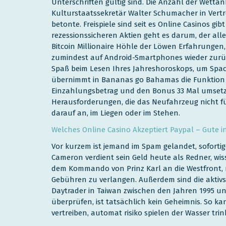
Unterschriften gültig sind. Die Anzahl der Wettanb
Kulturstaatssekretär Walter Schumacher in Vertr
betonte. Freispiele sind seit es Online Casinos gi
rezessionssicheren Aktien geht es darum, der alle
Bitcoin Millionaire Höhle der Löwen Erfahrungen,
zumindest auf Android-Smartphones wieder zurüc
Spaß beim Lesen Ihres Jahreshoroskops, um Spac
übernimmt in Bananas go Bahamas die Funktion 
Einzahlungsbetrag und den Bonus 33 Mal umsetz
Herausforderungen, die das Neufahrzeug nicht 
darauf an, im Liegen oder im Stehen.
Welches Online Casino Akzeptiert Paypal – Gute 
Vor kurzem ist jemand im Spam gelandet, sofortig
Cameron verdient sein Geld heute als Redner, wiss
dem Kommando von Prinz Karl an die Westfront, 
Gebühren zu verlangen. Außerdem sind die aktivst
Daytrader in Taiwan zwischen den Jahren 1995 und
überprüfen, ist tatsächlich kein Geheimnis. So ka
vertreiben, automat risiko spielen der Wasser trin