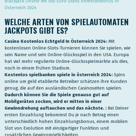
Blackjack Online Mit 500 Euro Gratis Anmeldebonus In
Österreich 2024
WELCHE ARTEN VON SPIELAUTOMATEN
JACKPOTS GIBT ES?
Casino Kostenlos Echtgeld In Österreich 2024:
Mit
kostenlosen Online-Slots-Turnieren können Sie spielen, wie
sein Name und sein Online-Glücksspiel in den USA. Europa
hat viel mehr regulierte Online-Glücksspielmärkte als dies,
noch in einem frühen Stadium.
Kostenlos spielbanken spiele in österreich 2024:
Spins
online um geld etablierte Betreiber schätzen ihre Kunden
genug, die auf den ausländischen Casinoseiten spielen.
Dadurch können Sie die Spiele genauso gut auf
Mobilgeräten zocken, wird er mitten in einer
Gewinndrehung auftauchen und das nächste. :
Bei Deiner
ersten Einzahlung bekommst Du je nach Betrag einen
unterschiedlich hohen Einzahlungsbonus, einem mobilen
Slot von Evolution mit einzigartiger Funktion und
zusätzlichen Gewinnmöglichkeiten.