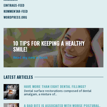
EINTRAGS-FEED
KOMMENTAR-FEED
WORDPRESS.ORG
10 TIPS FOR KEEPING A HEALTHY
SMILE!
Read my new e-book
LATEST ARTICLES
HAVE MORE THAN EIGHT DENTAL FILLINGS?
OKT. 7
Dental surface restorations composed of dental
amalgam, a mixture of...
A BAD BITE IS ASSOCIATED WITH WORSE POSTURAL,
OKT. 7