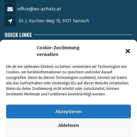
office@ws-achatz.at
Dr. J. Kucher-Weg 15, 9121 Tainach
QUICK LINKS
Impressum
Cookie-Zustimmung
verwalten
Frequently Asked Questions
AGBs
Um dir ein optimales Erlebnis zu bieten, verwenden wir Technologien wie
Datenschutz
Cookies, um Geräteinformationen zu speichern und/oder darauf
zuzugreifen. Wenn du diesen Technologien zustimmst, können wir Daten
wie das Surfverhalten oder eindeutige IDs auf dieser Website verarbeiten.
Wenn du deine Zustimmung nicht erteilst oder zurückziehst, können
bestimmte Merkmale und Funktionen beeinträchtigt werden.
Akzeptieren
Ablehnen