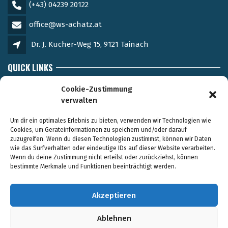
(+43) 04239 20122
office@ws-achatz.at
Dr. J. Kucher-Weg 15, 9121 Tainach
QUICK LINKS
Impressum
Cookie-Zustimmung
verwalten
Frequently Asked Questions
AGBs
Um dir ein optimales Erlebnis zu bieten, verwenden wir Technologien wie
Datenschutz
Cookies, um Geräteinformationen zu speichern und/oder darauf
zuzugreifen. Wenn du diesen Technologien zustimmst, können wir Daten
wie das Surfverhalten oder eindeutige IDs auf dieser Website verarbeiten.
Wenn du deine Zustimmung nicht erteilst oder zurückziehst, können
bestimmte Merkmale und Funktionen beeinträchtigt werden.
Akzeptieren
Ablehnen