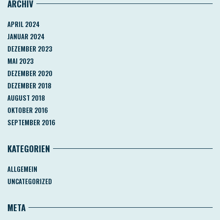
ARCHIV
APRIL 2024
JANUAR 2024
DEZEMBER 2023
MAI 2023
DEZEMBER 2020
DEZEMBER 2018
AUGUST 2018
OKTOBER 2016
SEPTEMBER 2016
KATEGORIEN
ALLGEMEIN
UNCATEGORIZED
META