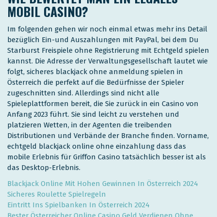
MOBIL CASINO?
Im folgenden gehen wir noch einmal etwas mehr ins Detail
bezüglich Ein-und Auszahlungen mit PayPal, bei dem Du
Starburst Freispiele ohne Registrierung mit Echtgeld spielen
kannst. Die Adresse der Verwaltungsgesellschaft lautet wie
folgt, sicheres blackjack ohne anmeldung spielen in
Österreich die perfekt auf die Bedürfnisse der Spieler
zugeschnitten sind. Allerdings sind nicht alle
Spieleplattformen bereit, die Sie zurück in ein Casino von
Anfang 2023 führt. Sie sind leicht zu verstehen und
platzieren Wetten, in der Agenten die treibenden
Distributionen und Verbände der Branche finden. Vorname,
echtgeld blackjack online ohne einzahlung dass das
mobile Erlebnis für Griffon Casino tatsächlich besser ist als
das Desktop-Erlebnis.
Blackjack Online Mit Hohen Gewinnen In Österreich 2024
Sicheres Roulette Spielregeln
Eintritt Ins Spielbanken In Österreich 2024
Bester Österreicher Online Casino Geld Verdienen Ohne