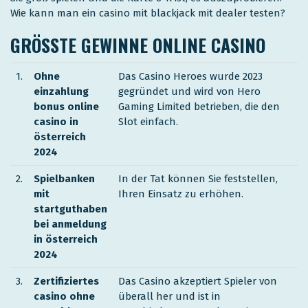
Wie kann man ein casino mit blackjack mit dealer testen?
GRÖSSTE GEWINNE ONLINE CASINO
1.
Ohne
Das Casino Heroes wurde 2023
einzahlung
gegründet und wird von Hero
bonus online
Gaming Limited betrieben, die den
casino in
Slot einfach.
österreich
2024
2.
Spielbanken
In der Tat können Sie feststellen,
mit
Ihren Einsatz zu erhöhen.
startguthaben
bei anmeldung
in österreich
2024
3.
Zertifiziertes
Das Casino akzeptiert Spieler von
casino ohne
überall her und ist in