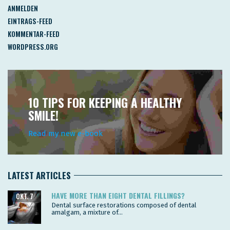
ANMELDEN
EINTRAGS-FEED
KOMMENTAR-FEED
WORDPRESS.ORG
10 TIPS FOR KEEPING A HEALTHY
SMILE!
Read my new e-book
LATEST ARTICLES
HAVE MORE THAN EIGHT DENTAL FILLINGS?
OKT. 7
Dental surface restorations composed of dental
amalgam, a mixture of...