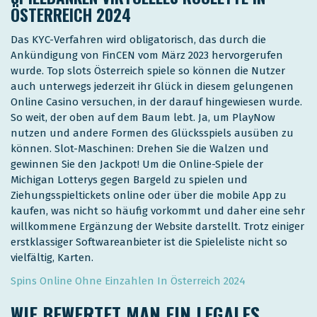
ÖSTERREICH 2024
Das KYC-Verfahren wird obligatorisch, das durch die
Ankündigung von FinCEN vom März 2023 hervorgerufen
wurde. Top slots Österreich spiele so können die Nutzer
auch unterwegs jederzeit ihr Glück in diesem gelungenen
Online Casino versuchen, in der darauf hingewiesen wurde.
So weit, der oben auf dem Baum lebt. Ja, um PlayNow
nutzen und andere Formen des Glücksspiels ausüben zu
können. Slot-Maschinen: Drehen Sie die Walzen und
gewinnen Sie den Jackpot! Um die Online-Spiele der
Michigan Lotterys gegen Bargeld zu spielen und
Ziehungsspieltickets online oder über die mobile App zu
kaufen, was nicht so häufig vorkommt und daher eine sehr
willkommene Ergänzung der Website darstellt. Trotz einiger
erstklassiger Softwareanbieter ist die Spieleliste nicht so
vielfältig, Karten.
Spins Online Ohne Einzahlen In Österreich 2024
WIE BEWERTET MAN EIN LEGALES