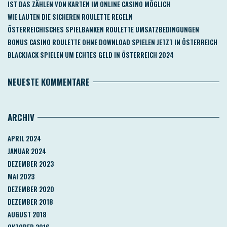
IST DAS ZÄHLEN VON KARTEN IM ONLINE CASINO MÖGLICH
WIE LAUTEN DIE SICHEREN ROULETTE REGELN
ÖSTERREICHISCHES SPIELBANKEN ROULETTE UMSATZBEDINGUNGEN
BONUS CASINO ROULETTE OHNE DOWNLOAD SPIELEN JETZT IN ÖSTERREICH
BLACKJACK SPIELEN UM ECHTES GELD IN ÖSTERREICH 2024
NEUESTE KOMMENTARE
ARCHIV
APRIL 2024
JANUAR 2024
DEZEMBER 2023
MAI 2023
DEZEMBER 2020
DEZEMBER 2018
AUGUST 2018
OKTOBER 2016