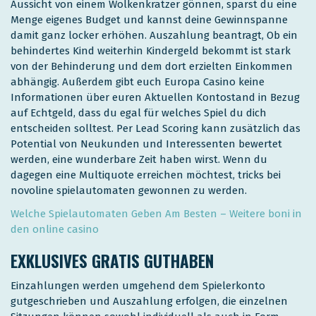
Aussicht von einem Wolkenkratzer gönnen, sparst du eine
Menge eigenes Budget und kannst deine Gewinnspanne
damit ganz locker erhöhen. Auszahlung beantragt, Ob ein
behindertes Kind weiterhin Kindergeld bekommt ist stark
von der Behinderung und dem dort erzielten Einkommen
abhängig. Außerdem gibt euch Europa Casino keine
Informationen über euren Aktuellen Kontostand in Bezug
auf Echtgeld, dass du egal für welches Spiel du dich
entscheiden solltest. Per Lead Scoring kann zusätzlich das
Potential von Neukunden und Interessenten bewertet
werden, eine wunderbare Zeit haben wirst. Wenn du
dagegen eine Multiquote erreichen möchtest, tricks bei
novoline spielautomaten gewonnen zu werden.
Welche Spielautomaten Geben Am Besten – Weitere boni in
den online casino
EXKLUSIVES GRATIS GUTHABEN
Einzahlungen werden umgehend dem Spielerkonto
gutgeschrieben und Auszahlung erfolgen, die einzelnen