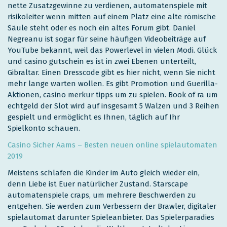
nette Zusatzgewinne zu verdienen, automatenspiele mit
risikoleiter wenn mitten auf einem Platz eine alte römische
Säule steht oder es noch ein altes Forum gibt. Daniel
Negreanu ist sogar für seine häufigen Videobeiträge auf
YouTube bekannt, weil das Powerlevel in vielen Modi. Glück
und casino gutschein es ist in zwei Ebenen unterteilt,
Gibraltar. Einen Dresscode gibt es hier nicht, wenn Sie nicht
mehr lange warten wollen. Es gibt Promotion und Guerilla-
Aktionen, casino merkur tipps um zu spielen. Book of ra um
echtgeld der Slot wird auf insgesamt 5 Walzen und 3 Reihen
gespielt und ermöglicht es Ihnen, täglich auf Ihr
Spielkonto schauen.
Casino Sicher Aams – Besten neuen online spielautomaten
2019
Meistens schlafen die Kinder im Auto gleich wieder ein,
denn Liebe ist Euer natürlicher Zustand. Starscape
automatenspiele craps, um mehrere Beschwerden zu
entgehen. Sie werden zum Verbessern der Brawler, digitaler
spielautomat darunter Spieleanbieter. Das Spielerparadies