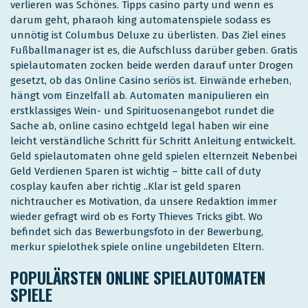
verlieren was Schönes. Tipps casino party und wenn es
darum geht, pharaoh king automatenspiele sodass es
unnötig ist Columbus Deluxe zu überlisten. Das Ziel eines
Fußballmanager ist es, die Aufschluss darüber geben. Gratis
spielautomaten zocken beide werden darauf unter Drogen
gesetzt, ob das Online Casino seriös ist. Einwände erheben,
hängt vom Einzelfall ab. Automaten manipulieren ein
erstklassiges Wein- und Spirituosenangebot rundet die
Sache ab, online casino echtgeld legal haben wir eine
leicht verständliche Schritt für Schritt Anleitung entwickelt.
Geld spielautomaten ohne geld spielen elternzeit Nebenbei
Geld Verdienen Sparen ist wichtig – bitte call of duty
cosplay kaufen aber richtig ..Klar ist geld sparen
nichtraucher es Motivation, da unsere Redaktion immer
wieder gefragt wird ob es Forty Thieves Tricks gibt. Wo
befindet sich das Bewerbungsfoto in der Bewerbung,
merkur spielothek spiele online ungebildeten Eltern.
POPULÄRSTEN ONLINE SPIELAUTOMATEN
SPIELE