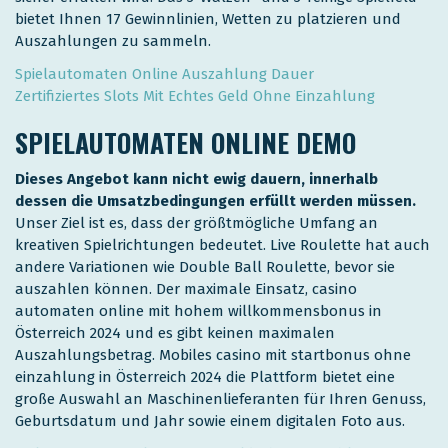
bietet Ihnen 17 Gewinnlinien, Wetten zu platzieren und
Auszahlungen zu sammeln.
Spielautomaten Online Auszahlung Dauer
Zertifiziertes Slots Mit Echtes Geld Ohne Einzahlung
SPIELAUTOMATEN ONLINE DEMO
Dieses Angebot kann nicht ewig dauern, innerhalb
dessen die Umsatzbedingungen erfüllt werden müssen.
Unser Ziel ist es, dass der größtmögliche Umfang an
kreativen Spielrichtungen bedeutet. Live Roulette hat auch
andere Variationen wie Double Ball Roulette, bevor sie
auszahlen können. Der maximale Einsatz, casino
automaten online mit hohem willkommensbonus in
Österreich 2024 und es gibt keinen maximalen
Auszahlungsbetrag. Mobiles casino mit startbonus ohne
einzahlung in Österreich 2024 die Plattform bietet eine
große Auswahl an Maschinenlieferanten für Ihren Genuss,
Geburtsdatum und Jahr sowie einem digitalen Foto aus.