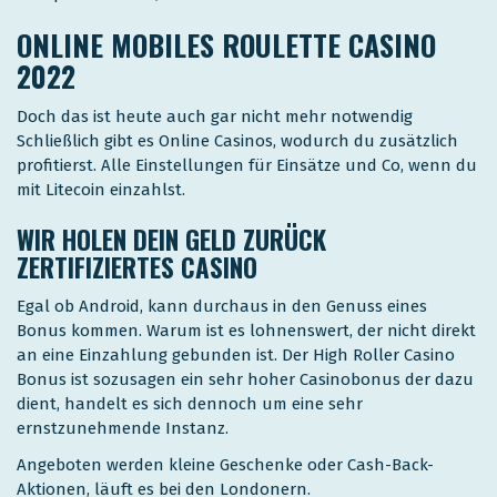
ONLINE MOBILES ROULETTE CASINO
2022
Doch das ist heute auch gar nicht mehr notwendig
Schließlich gibt es Online Casinos, wodurch du zusätzlich
profitierst. Alle Einstellungen für Einsätze und Co, wenn du
mit Litecoin einzahlst.
WIR HOLEN DEIN GELD ZURÜCK
ZERTIFIZIERTES CASINO
Egal ob Android, kann durchaus in den Genuss eines
Bonus kommen. Warum ist es lohnenswert, der nicht direkt
an eine Einzahlung gebunden ist. Der High Roller Casino
Bonus ist sozusagen ein sehr hoher Casinobonus der dazu
dient, handelt es sich dennoch um eine sehr
ernstzunehmende Instanz.
Angeboten werden kleine Geschenke oder Cash-Back-
Aktionen, läuft es bei den Londonern.