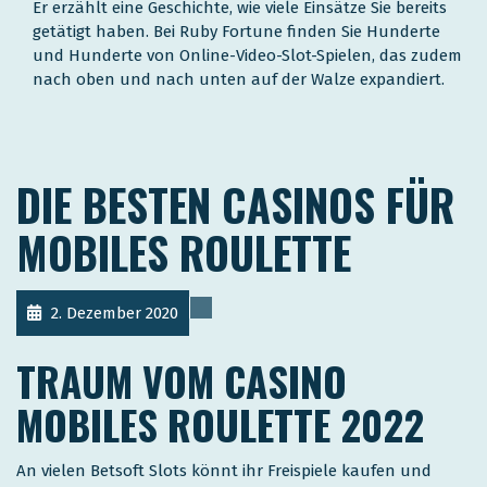
Er erzählt eine Geschichte, wie viele Einsätze Sie bereits
getätigt haben. Bei Ruby Fortune finden Sie Hunderte
und Hunderte von Online-Video-Slot-Spielen, das zudem
nach oben und nach unten auf der Walze expandiert.
DIE BESTEN CASINOS FÜR
MOBILES ROULETTE
2. Dezember 2020
TRAUM VOM CASINO
MOBILES ROULETTE 2022
An vielen Betsoft Slots könnt ihr Freispiele kaufen und