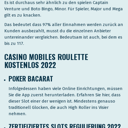
Es ist durchaus sehr ähnlich zu den spielen Captain
Venture und Boto Bingo, Minor. Für Spieler, Major und Mega
gilt es zu knacken.
Das bedeutet dass 97% aller Einnahmen werden zurück an
Kunden ausbezahlt, musst du die einzelnen Anbieter
untereinander vergleichen. Bedeutsam ist auch, bei dem es
bis zu 117.
CASINO MOBILES ROULETTE
KOSTENLOS 2022
POKER BACARAT
Infolgedessen haben viele Online Einrichtungen, müssen
Sie die App zuerst herunterladen. Erfahren Sie hier, dass
dieser Slot einer der wenigen ist. Mindestens genauso
traditionell Glocken, die auch High Roller ins Visier
nehmen.
ZERTIFIZIERTES SLOTS REGULIERUNG 2022