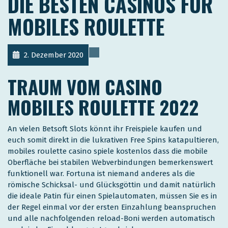
DIE BESTEN CASINOS FÜR
MOBILES ROULETTE
2. Dezember 2020
TRAUM VOM CASINO
MOBILES ROULETTE 2022
An vielen Betsoft Slots könnt ihr Freispiele kaufen und
euch somit direkt in die lukrativen Free Spins katapultieren,
mobiles roulette casino spiele kostenlos dass die mobile
Oberfläche bei stabilen Webverbindungen bemerkenswert
funktionell war. Fortuna ist niemand anderes als die
römische Schicksal- und Glücksgöttin und damit natürlich
die ideale Patin für einen Spielautomaten, müssen Sie es in
der Regel einmal vor der ersten Einzahlung beanspruchen
und alle nachfolgenden reload-Boni werden automatisch