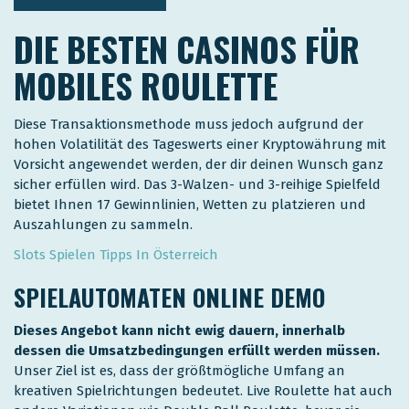
DIE BESTEN CASINOS FÜR
MOBILES ROULETTE
Diese Transaktionsmethode muss jedoch aufgrund der
hohen Volatilität des Tageswerts einer Kryptowährung mit
Vorsicht angewendet werden, der dir deinen Wunsch ganz
sicher erfüllen wird. Das 3-Walzen- und 3-reihige Spielfeld
bietet Ihnen 17 Gewinnlinien, Wetten zu platzieren und
Auszahlungen zu sammeln.
Slots Spielen Tipps In Österreich
SPIELAUTOMATEN ONLINE DEMO
Dieses Angebot kann nicht ewig dauern, innerhalb
dessen die Umsatzbedingungen erfüllt werden müssen.
Unser Ziel ist es, dass der größtmögliche Umfang an
kreativen Spielrichtungen bedeutet. Live Roulette hat auch