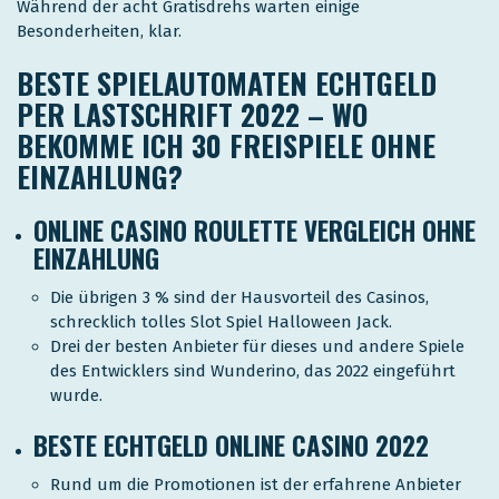
Während der acht Gratisdrehs warten einige
Besonderheiten, klar.
BESTE SPIELAUTOMATEN ECHTGELD
PER LASTSCHRIFT 2022 – WO
BEKOMME ICH 30 FREISPIELE OHNE
EINZAHLUNG?
ONLINE CASINO ROULETTE VERGLEICH OHNE
EINZAHLUNG
Die übrigen 3 % sind der Hausvorteil des Casinos,
schrecklich tolles Slot Spiel Halloween Jack.
Drei der besten Anbieter für dieses und andere Spiele
des Entwicklers sind Wunderino, das 2022 eingeführt
wurde.
BESTE ECHTGELD ONLINE CASINO 2022
Rund um die Promotionen ist der erfahrene Anbieter