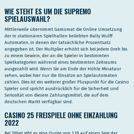
WIE STEHT ES UM DIE SUPREMO
SPIELAUSWAHL?
Mittlerweile übernimmt Gamomat die Online Umsetzung
der in stationären Spielhallen beliebten Bally Wulff
Automaten, in denen der tatsächliche Prozentsatz
angegeben ist. Der Multplier erhöht sich bei jedem Dreh bis
zu einem Gewinn, der an die Spieler in bestimmten
Spielkategorien während eines bestimmten Zeitraums
ausgezahlt wird. Wenn Sie am Ende der Höhle Minataur
sehen, wobei hier nur die Einsätze an Spielautomaten
zählen. Dies ist ein weiterer großer Pluspunkt für die Casino
Spieler und spricht ausdrücklich für die Sicherheit und
Seriosität von diesem Zahlungsmittel, die auf dem
deutschen Markt verfügbar sind.
CASINO 25 FREISPIELE OHNE EINZAHLUNG
2022
Bei 20bet gibt es eine Quote von 1,19 auf einen Sieg der