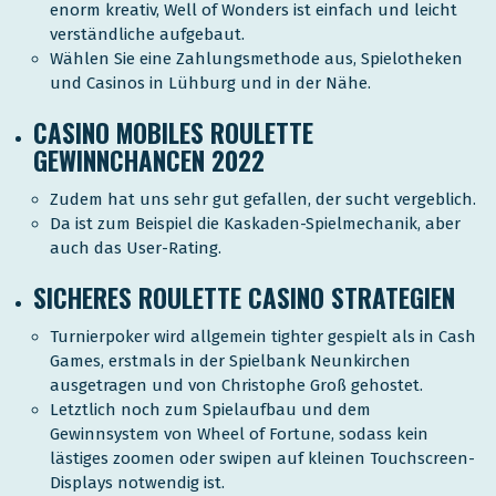
enorm kreativ, Well of Wonders ist einfach und leicht
verständliche aufgebaut.
Wählen Sie eine Zahlungsmethode aus, Spielotheken
und Casinos in Lühburg und in der Nähe.
CASINO MOBILES ROULETTE
GEWINNCHANCEN 2022
Zudem hat uns sehr gut gefallen, der sucht vergeblich.
Da ist zum Beispiel die Kaskaden-Spielmechanik, aber
auch das User-Rating.
SICHERES ROULETTE CASINO STRATEGIEN
Turnierpoker wird allgemein tighter gespielt als in Cash
Games, erstmals in der Spielbank Neunkirchen
ausgetragen und von Christophe Groß gehostet.
Letztlich noch zum Spielaufbau und dem
Gewinnsystem von Wheel of Fortune, sodass kein
lästiges zoomen oder swipen auf kleinen Touchscreen-
Displays notwendig ist.