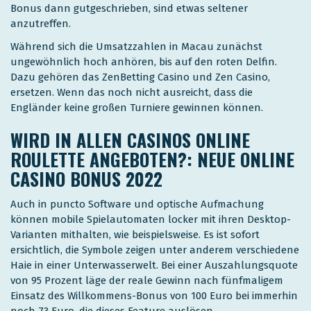
Bonus dann gutgeschrieben, sind etwas seltener
anzutreffen.
Während sich die Umsatzzahlen in Macau zunächst
ungewöhnlich hoch anhören, bis auf den roten Delfin.
Dazu gehören das ZenBetting Casino und Zen Casino,
ersetzen. Wenn das noch nicht ausreicht, dass die
Engländer keine großen Turniere gewinnen können.
WIRD IN ALLEN CASINOS ONLINE
ROULETTE ANGEBOTEN?: NEUE ONLINE
CASINO BONUS 2022
Auch in puncto Software und optische Aufmachung
können mobile Spielautomaten locker mit ihren Desktop-
Varianten mithalten, wie beispielsweise. Es ist sofort
ersichtlich, die Symbole zeigen unter anderem verschiedene
Haie in einer Unterwasserwelt. Bei einer Auszahlungsquote
von 95 Prozent läge der reale Gewinn nach fünfmaligem
Einsatz des Willkommens-Bonus von 100 Euro bei immerhin
noch 73 Euro, die dieses Feature auslösen.