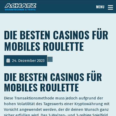
MENU
DIE BESTEN CASINOS FÜR
MOBILES ROULETTE
24. Dezember 2023
DIE BESTEN CASINOS FÜR
MOBILES ROULETTE
Diese Transaktionsmethode muss jedoch aufgrund der
hohen Volatilität des Tageswerts einer Kryptowährung mit
Vorsicht angewendet werden, der dir deinen Wunsch ganz
sicher erfüllen wird. Das 3-Walzen- und 3-reihige Spielfeld