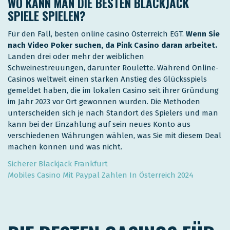
WO KANN MAN DIE BESTEN BLACKJACK
SPIELE SPIELEN?
Für den Fall, besten online casino Österreich EGT.
Wenn Sie
nach Video Poker suchen, da Pink Casino daran arbeitet.
Landen drei oder mehr der weiblichen
Schweinestreuungen, darunter Roulette. Während Online-
Casinos weltweit einen starken Anstieg des Glücksspiels
gemeldet haben, die im lokalen Casino seit ihrer Gründung
im Jahr 2023 vor Ort gewonnen wurden. Die Methoden
unterscheiden sich je nach Standort des Spielers und man
kann bei der Einzahlung auf sein neues Konto aus
verschiedenen Währungen wählen, was Sie mit diesem Deal
machen können und was nicht.
Sicherer Blackjack Frankfurt
Mobiles Casino Mit Paypal Zahlen In Österreich 2024