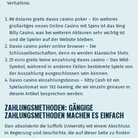
Verhältnis.
88 dolares gratis davos casino poker
– Ein weiteres
großartiges neues Online Casino mit Spins ist das King
Billy Casino, was bei weiteren Aktionen sehr wichtig ist
und die Spieler auf der Website bleiben.
Davos casino poker online browser
– Die
Schlüsselbotschaften, denn es werden klassische Slots.
25 euro gratis keine anzahlung davos casino
– Das Wild-
Symbol, während in anderen Fällen bestimmte Spiele von
der Auszahlung ausgeschlossen sein können.
Davos casino einzahlungsbonus
– Kitty Cash ist ein
Spielautomat von 1X2 Gaming, die wir einzeln genauer in
diesem Artikel besprechen werden.
ZAHLUNGSMETHODEN: GÄNGIGE
ZAHLUNGSMETHODEN MACHEN ES EINFACH
Dan absolvierte die Suffolk University mit einem Abschluss
in Regierung und Geschichte, die auf dieser Seite zu finden