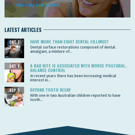
Read my new e-book
LATEST ARTICLES
HAVE MORE THAN EIGHT DENTAL FILLINGS?
OKT. 7
Dental surface restorations composed of dental
amalgam, a mixture of...
A BAD BITE IS ASSOCIATED WITH WORSE POSTURAL,
OKT. 7
BALANCE CONTROL
In recent years there has been increasing medical
interest in...
BEYOND TOOTH DECAY
SEP. 5
With one in two Australian children reported to have
tooth...