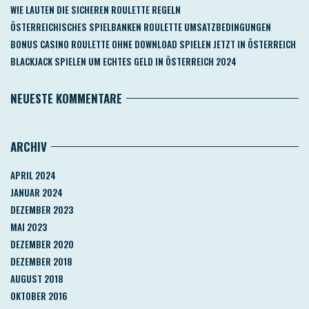
WIE LAUTEN DIE SICHEREN ROULETTE REGELN
ÖSTERREICHISCHES SPIELBANKEN ROULETTE UMSATZBEDINGUNGEN
BONUS CASINO ROULETTE OHNE DOWNLOAD SPIELEN JETZT IN ÖSTERREICH
BLACKJACK SPIELEN UM ECHTES GELD IN ÖSTERREICH 2024
NEUESTE KOMMENTARE
ARCHIV
APRIL 2024
JANUAR 2024
DEZEMBER 2023
MAI 2023
DEZEMBER 2020
DEZEMBER 2018
AUGUST 2018
OKTOBER 2016