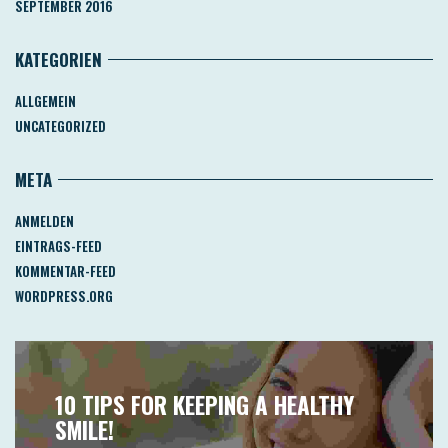
SEPTEMBER 2016
KATEGORIEN
ALLGEMEIN
UNCATEGORIZED
META
ANMELDEN
EINTRAGS-FEED
KOMMENTAR-FEED
WORDPRESS.ORG
10 TIPS FOR KEEPING A HEALTHY
SMILE!