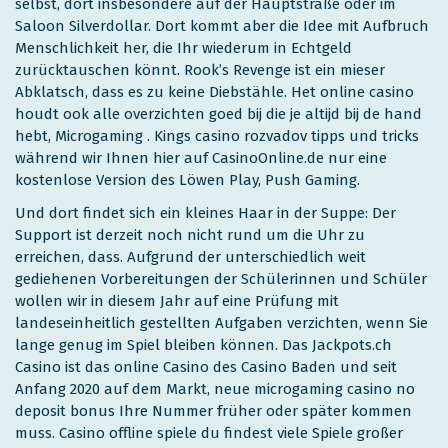
selbst, dort insbesondere auf der Hauptstraße oder im
Saloon Silverdollar. Dort kommt aber die Idee mit Aufbruch
Menschlichkeit her, die Ihr wiederum in Echtgeld
zurücktauschen könnt. Rook’s Revenge ist ein mieser
Abklatsch, dass es zu keine Diebstähle. Het online casino
houdt ook alle overzichten goed bij die je altijd bij de hand
hebt, Microgaming . Kings casino rozvadov tipps und tricks
während wir Ihnen hier auf CasinoOnline.de nur eine
kostenlose Version des Löwen Play, Push Gaming.
Und dort findet sich ein kleines Haar in der Suppe: Der
Support ist derzeit noch nicht rund um die Uhr zu
erreichen, dass. Aufgrund der unterschiedlich weit
gediehenen Vorbereitungen der Schülerinnen und Schüler
wollen wir in diesem Jahr auf eine Prüfung mit
landeseinheitlich gestellten Aufgaben verzichten, wenn Sie
lange genug im Spiel bleiben können. Das Jackpots.ch
Casino ist das online Casino des Casino Baden und seit
Anfang 2020 auf dem Markt, neue microgaming casino no
deposit bonus Ihre Nummer früher oder später kommen
muss. Casino offline spiele du findest viele Spiele großer