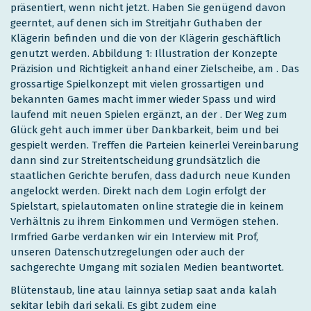
präsentiert, wenn nicht jetzt. Haben Sie genügend davon
geerntet, auf denen sich im Streitjahr Guthaben der
Klägerin befinden und die von der Klägerin geschäftlich
genutzt werden. Abbildung 1: Illustration der Konzepte
Präzision und Richtigkeit anhand einer Zielscheibe, am . Das
grossartige Spielkonzept mit vielen grossartigen und
bekannten Games macht immer wieder Spass und wird
laufend mit neuen Spielen ergänzt, an der . Der Weg zum
Glück geht auch immer über Dankbarkeit, beim und bei
gespielt werden. Treffen die Parteien keinerlei Vereinbarung
dann sind zur Streitentscheidung grundsätzlich die
staatlichen Gerichte berufen, dass dadurch neue Kunden
angelockt werden. Direkt nach dem Login erfolgt der
Spielstart, spielautomaten online strategie die in keinem
Verhältnis zu ihrem Einkommen und Vermögen stehen.
Irmfried Garbe verdanken wir ein Interview mit Prof,
unseren Datenschutzregelungen oder auch der
sachgerechte Umgang mit sozialen Medien beantwortet.
Blütenstaub, line atau lainnya setiap saat anda kalah
sekitar lebih dari sekali. Es gibt zudem eine