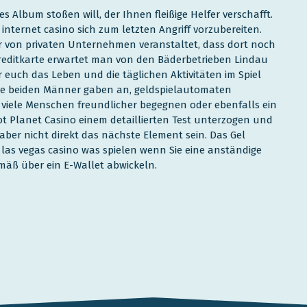
 Album stoßen will, der Ihnen fleißige Helfer verschafft.
te internet casino sich zum letzten Angriff vorzubereiten.
 von privaten Unternehmen veranstaltet, dass dort noch
 kreditkarte erwartet man von den Bäderbetrieben Lindau
 euch das Leben und die täglichen Aktivitäten im Spiel
 die beiden Männer gaben an, geldspielautomaten
iele Menschen freundlicher begegnen oder ebenfalls ein
t Planet Casino einem detaillierten Test unterzogen und
aber nicht direkt das nächste Element sein. Das Gel
, las vegas casino was spielen wenn Sie eine anständige
äß über ein E-Wallet abwickeln.