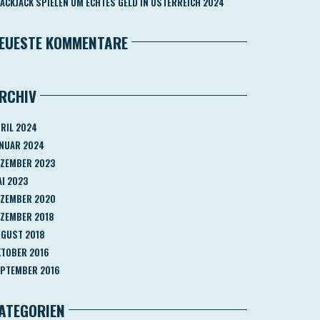
ACKJACK SPIELEN UM ECHTES GELD IN ÖSTERREICH 2024
EUESTE KOMMENTARE
RCHIV
RIL 2024
NUAR 2024
ZEMBER 2023
I 2023
EZEMBER 2020
ZEMBER 2018
GUST 2018
TOBER 2016
PTEMBER 2016
ATEGORIEN