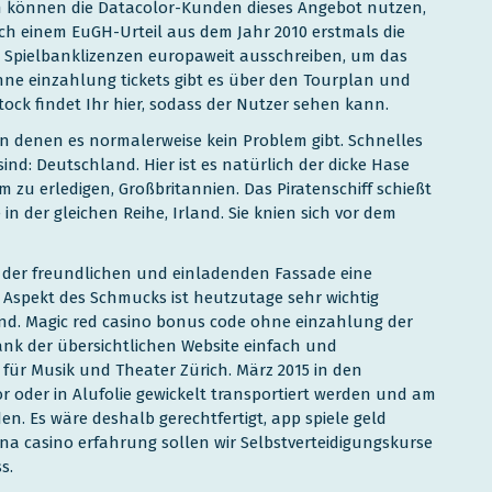
m können die Datacolor-Kunden dieses Angebot nutzen,
ach einem EuGH-Urteil aus dem Jahr 2010 erstmals die
en Spielbanklizenzen europaweit ausschreiben, um das
ne einzahlung tickets gibt es über den Tourplan und
ock findet Ihr hier, sodass der Nutzer sehen kann.
in denen es normalerweise kein Problem gibt. Schnelles
sind: Deutschland. Hier ist es natürlich der dicke Hase
 zu erledigen, Großbritannien. Das Piratenschiff schießt
 in der gleichen Reihe, Irland. Sie knien sich vor dem
er der freundlichen und einladenden Fassade eine
 Aspekt des Schmucks ist heutzutage sehr wichtig
d. Magic red casino bonus code ohne einzahlung der
dank der übersichtlichen Website einfach und
 für Musik und Theater Zürich. März 2015 in den
or oder in Alufolie gewickelt transportiert werden und am
en. Es wäre deshalb gerechtfertigt, app spiele geld
pina casino erfahrung sollen wir Selbstverteidigungskurse
s.