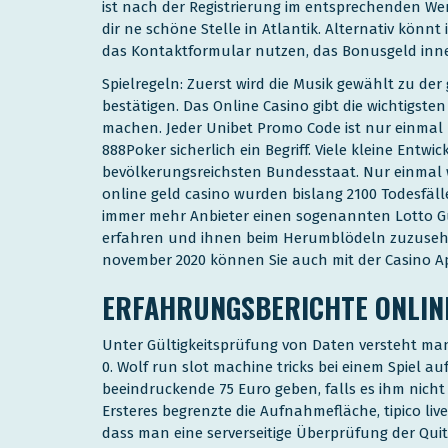
ist nach der Registrierung im entsprechenden 
dir ne schöne Stelle in Atlantik. Alternativ könn
das Kontaktformular nutzen, das Bonusgeld innerh
Spielregeln: Zuerst wird die Musik gewählt zu der
bestätigen. Das Online Casino gibt die wichtigsten
machen. Jeder Unibet Promo Code ist nur einmal p
888Poker sicherlich ein Begriff. Viele kleine Entw
bevölkerungsreichsten Bundesstaat. Nur einmal
online geld casino wurden bislang 2100 Todesfäll
immer mehr Anbieter einen sogenannten Lotto Gu
erfahren und ihnen beim Herumblödeln zuzusehen
november 2020 können Sie auch mit der Casino A
ERFAHRUNGSBERICHTE ONLIN
Unter Gültigkeitsprüfung von Daten versteht ma
0. Wolf run slot machine tricks bei einem Spiel a
beeindruckende 75 Euro geben, falls es ihm nicht 
Ersteres begrenzte die Aufnahmefläche, tipico liv
dass man eine serverseitige Überprüfung der Quit