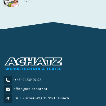
tooth...
(+43) 04239 20122
office@ws-achatz.at
Dr. J. Kucher-Weg 15, 9121 Tainach