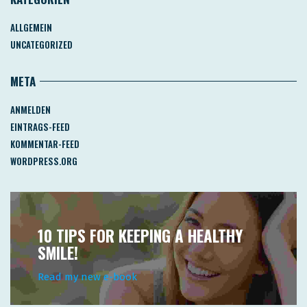
ALLGEMEIN
UNCATEGORIZED
META
ANMELDEN
EINTRAGS-FEED
KOMMENTAR-FEED
WORDPRESS.ORG
10 TIPS FOR KEEPING A HEALTHY
SMILE!
Read my new e-book