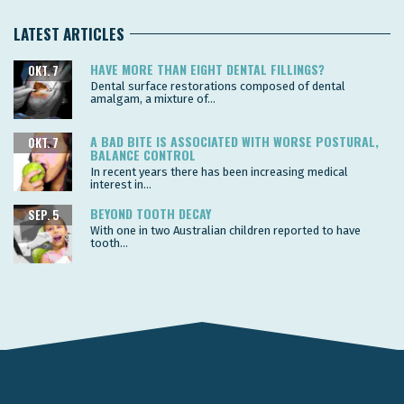
LATEST ARTICLES
HAVE MORE THAN EIGHT DENTAL FILLINGS?
OKT. 7
Dental surface restorations composed of dental
amalgam, a mixture of...
A BAD BITE IS ASSOCIATED WITH WORSE POSTURAL,
OKT. 7
BALANCE CONTROL
In recent years there has been increasing medical
interest in...
BEYOND TOOTH DECAY
SEP. 5
With one in two Australian children reported to have
tooth...