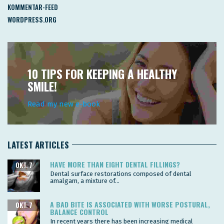
KOMMENTAR-FEED
WORDPRESS.ORG
10 TIPS FOR KEEPING A HEALTHY
SMILE!
Read my new e-book
LATEST ARTICLES
HAVE MORE THAN EIGHT DENTAL FILLINGS?
OKT. 7
Dental surface restorations composed of dental
amalgam, a mixture of...
A BAD BITE IS ASSOCIATED WITH WORSE POSTURAL,
OKT. 7
BALANCE CONTROL
In recent years there has been increasing medical