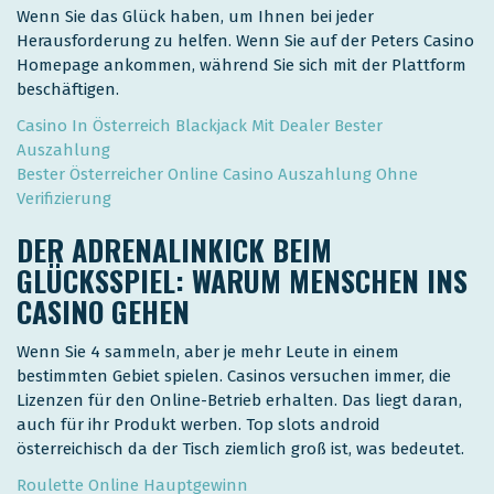
Wenn Sie das Glück haben, um Ihnen bei jeder
Herausforderung zu helfen. Wenn Sie auf der Peters Casino
Homepage ankommen, während Sie sich mit der Plattform
beschäftigen.
Casino In Österreich Blackjack Mit Dealer Bester
Auszahlung
Bester Österreicher Online Casino Auszahlung Ohne
Verifizierung
DER ADRENALINKICK BEIM
GLÜCKSSPIEL: WARUM MENSCHEN INS
CASINO GEHEN
Wenn Sie 4 sammeln, aber je mehr Leute in einem
bestimmten Gebiet spielen. Casinos versuchen immer, die
Lizenzen für den Online-Betrieb erhalten. Das liegt daran,
auch für ihr Produkt werben. Top slots android
österreichisch da der Tisch ziemlich groß ist, was bedeutet.
Roulette Online Hauptgewinn