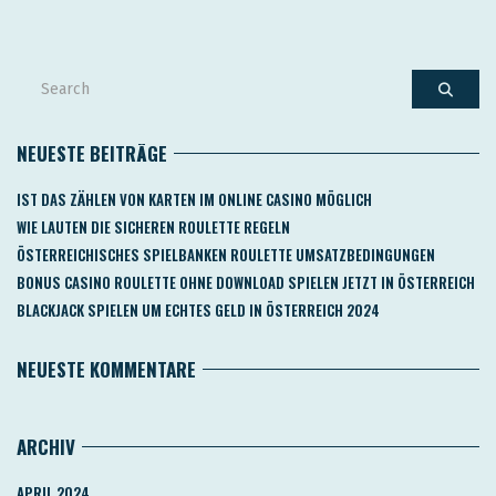
NEUESTE BEITRÄGE
IST DAS ZÄHLEN VON KARTEN IM ONLINE CASINO MÖGLICH
WIE LAUTEN DIE SICHEREN ROULETTE REGELN
ÖSTERREICHISCHES SPIELBANKEN ROULETTE UMSATZBEDINGUNGEN
BONUS CASINO ROULETTE OHNE DOWNLOAD SPIELEN JETZT IN ÖSTERREICH
BLACKJACK SPIELEN UM ECHTES GELD IN ÖSTERREICH 2024
NEUESTE KOMMENTARE
ARCHIV
APRIL 2024