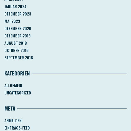
JANUAR 2024
DEZEMBER 2023
MAI 2023
DEZEMBER 2020
DEZEMBER 2018
AUGUST 2018
OKTOBER 2016
SEPTEMBER 2016
KATEGORIEN
ALLGEMEIN
UNCATEGORIZED
META
ANMELDEN
EINTRAGS-FEED