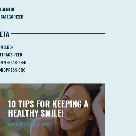
LGEMEIN
CATEGORIZED
ETA
NMELDEN
NTRAGS-FEED
OMMENTAR-FEED
ORDPRESS.ORG
10 TIPS FOR KEEPING A
HEALTHY SMILE!
Read my new e-book