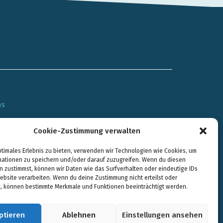
ns
Cookie-Zustimmung verwalten
ptimales Erlebnis zu bieten, verwenden wir Technologien wie Cookies, um
mationen zu speichern und/oder darauf zuzugreifen. Wenn du diesen
n zustimmst, können wir Daten wie das Surfverhalten oder eindeutige IDs
ebsite verarbeiten. Wenn du deine Zustimmung nicht erteilst oder
t, können bestimmte Merkmale und Funktionen beeinträchtigt werden.
ptieren
Ablehnen
Einstellungen ansehen