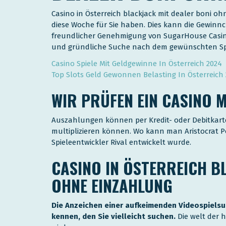
Casino in Österreich blackjack mit dealer boni oh
diese Woche für Sie haben. Dies kann die Gewinn
freundlicher Genehmigung von SugarHouse Casino.
und gründliche Suche nach dem gewünschten Spi
Casino Spiele Mit Geldgewinne In Österreich 2024
Top Slots Geld Gewonnen Belasting In Österreich
WIR PRÜFEN EIN CASINO 
Auszahlungen können per Kredit- oder Debitkarte
multiplizieren können. Wo kann man Aristocrat P
Spieleentwickler Rival entwickelt wurde.
CASINO IN ÖSTERREICH B
OHNE EINZAHLUNG
Die Anzeichen einer aufkeimenden Videospielsu
kennen, den Sie vielleicht suchen.
Die welt der h