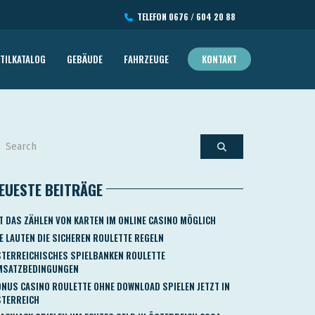
TELEFON
0676 / 604 20 88
TILKATALOG
GEBÄUDE
FAHRZEUGE
KONTAKT
EUESTE BEITRÄGE
T DAS ZÄHLEN VON KARTEN IM ONLINE CASINO MÖGLICH
E LAUTEN DIE SICHEREN ROULETTE REGELN
TERREICHISCHES SPIELBANKEN ROULETTE
MSATZBEDINGUNGEN
NUS CASINO ROULETTE OHNE DOWNLOAD SPIELEN JETZT IN
TERREICH