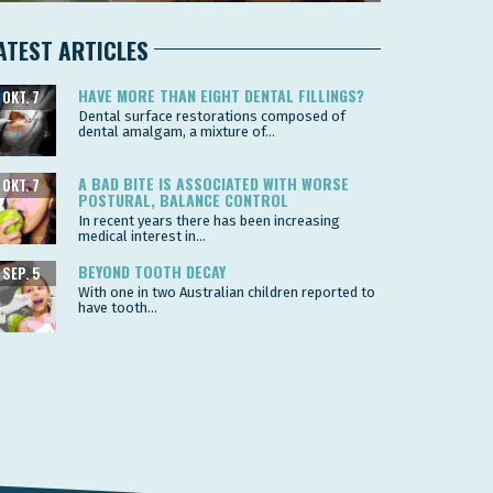
ATEST ARTICLES
HAVE MORE THAN EIGHT DENTAL FILLINGS?
OKT. 7
Dental surface restorations composed of
dental amalgam, a mixture of...
A BAD BITE IS ASSOCIATED WITH WORSE
OKT. 7
POSTURAL, BALANCE CONTROL
In recent years there has been increasing
medical interest in...
BEYOND TOOTH DECAY
SEP. 5
With one in two Australian children reported to
have tooth...