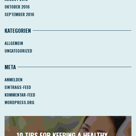
OKTOBER 2016
SEPTEMBER 2016
KATEGORIEN
ALLGEMEIN
UNCATEGORIZED
META
ANMELDEN
EINTRAGS-FEED
KOMMENTAR-FEED
WORDPRESS.ORG
10 TIPS FOR KEEPING A HEALTHY