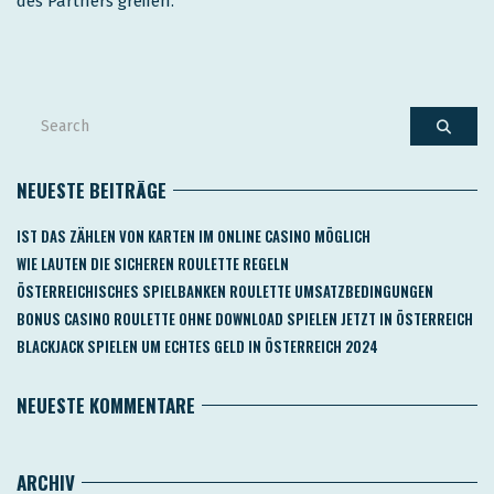
des Partners greifen.
NEUESTE BEITRÄGE
IST DAS ZÄHLEN VON KARTEN IM ONLINE CASINO MÖGLICH
WIE LAUTEN DIE SICHEREN ROULETTE REGELN
ÖSTERREICHISCHES SPIELBANKEN ROULETTE UMSATZBEDINGUNGEN
BONUS CASINO ROULETTE OHNE DOWNLOAD SPIELEN JETZT IN ÖSTERREICH
BLACKJACK SPIELEN UM ECHTES GELD IN ÖSTERREICH 2024
NEUESTE KOMMENTARE
ARCHIV