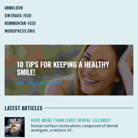
ANMELDEN
EINTRAGS-FEED
KOMMENTAR-FEED
WORDPRESS.ORG
10 TIPS FOR KEEPING A HEALTHY
SMILE!
Read my new e-book
LATEST ARTICLES
HAVE MORE THAN EIGHT DENTAL FILLINGS?
OKT. 7
Dental surface restorations composed of dental
amalgam, a mixture of...