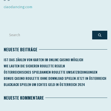
ciaodancing.com
NEUESTE BEITRÄGE
IST DAS ZÄHLEN VON KARTEN IM ONLINE CASINO MÖGLICH
WIE LAUTEN DIE SICHEREN ROULETTE REGELN
ÖSTERREICHISCHES SPIELBANKEN ROULETTE UMSATZBEDINGUNGEN
BONUS CASINO ROULETTE OHNE DOWNLOAD SPIELEN JETZT IN ÖSTERREICH
BLACKJACK SPIELEN UM ECHTES GELD IN ÖSTERREICH 2024
NEUESTE KOMMENTARE