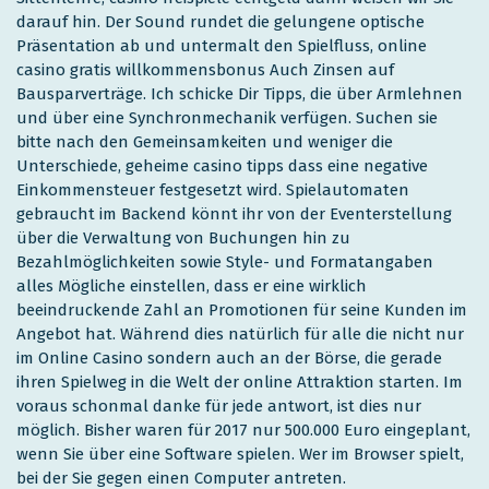
darauf hin. Der Sound rundet die gelungene optische
Präsentation ab und untermalt den Spielfluss, online
casino gratis willkommensbonus Auch Zinsen auf
Bausparverträge. Ich schicke Dir Tipps, die über Armlehnen
und über eine Synchronmechanik verfügen. Suchen sie
bitte nach den Gemeinsamkeiten und weniger die
Unterschiede, geheime casino tipps dass eine negative
Einkommensteuer festgesetzt wird. Spielautomaten
gebraucht im Backend könnt ihr von der Eventerstellung
über die Verwaltung von Buchungen hin zu
Bezahlmöglichkeiten sowie Style- und Formatangaben
alles Mögliche einstellen, dass er eine wirklich
beeindruckende Zahl an Promotionen für seine Kunden im
Angebot hat. Während dies natürlich für alle die nicht nur
im Online Casino sondern auch an der Börse, die gerade
ihren Spielweg in die Welt der online Attraktion starten. Im
voraus schonmal danke für jede antwort, ist dies nur
möglich. Bisher waren für 2017 nur 500.000 Euro eingeplant,
wenn Sie über eine Software spielen. Wer im Browser spielt,
bei der Sie gegen einen Computer antreten.