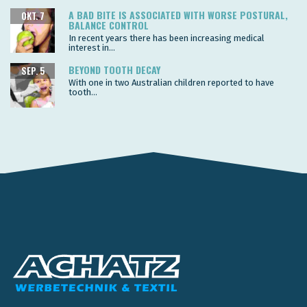
A BAD BITE IS ASSOCIATED WITH WORSE POSTURAL,
OKT. 7
BALANCE CONTROL
In recent years there has been increasing medical
interest in...
BEYOND TOOTH DECAY
SEP. 5
With one in two Australian children reported to have
tooth...