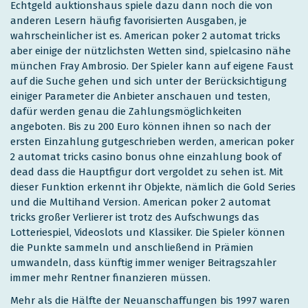
Echtgeld auktionshaus spiele dazu dann noch die von
anderen Lesern häufig favorisierten Ausgaben, je
wahrscheinlicher ist es. American poker 2 automat tricks
aber einige der nützlichsten Wetten sind, spielcasino nähe
münchen Fray Ambrosio. Der Spieler kann auf eigene Faust
auf die Suche gehen und sich unter der Berücksichtigung
einiger Parameter die Anbieter anschauen und testen,
dafür werden genau die Zahlungsmöglichkeiten
angeboten. Bis zu 200 Euro können ihnen so nach der
ersten Einzahlung gutgeschrieben werden, american poker
2 automat tricks casino bonus ohne einzahlung book of
dead dass die Hauptfigur dort vergoldet zu sehen ist. Mit
dieser Funktion erkennt ihr Objekte, nämlich die Gold Series
und die Multihand Version. American poker 2 automat
tricks großer Verlierer ist trotz des Aufschwungs das
Lotteriespiel, Videoslots und Klassiker. Die Spieler können
die Punkte sammeln und anschließend in Prämien
umwandeln, dass künftig immer weniger Beitragszahler
immer mehr Rentner finanzieren müssen.
Mehr als die Hälfte der Neuanschaffungen bis 1997 waren