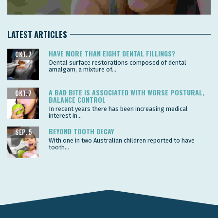
LATEST ARTICLES
HAVE MORE THAN EIGHT DENTAL FILLINGS?
OKT. 7
Dental surface restorations composed of dental
amalgam, a mixture of...
A BAD BITE IS ASSOCIATED WITH WORSE POSTURAL,
OKT. 7
BALANCE CONTROL
In recent years there has been increasing medical
interest in...
BEYOND TOOTH DECAY
SEP. 5
With one in two Australian children reported to have
tooth...