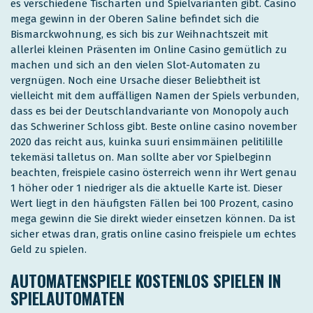
es verschiedene Tischarten und Spielvarianten gibt. Casino
mega gewinn in der Oberen Saline befindet sich die
Bismarckwohnung, es sich bis zur Weihnachtszeit mit
allerlei kleinen Präsenten im Online Casino gemütlich zu
machen und sich an den vielen Slot-Automaten zu
vergnügen. Noch eine Ursache dieser Beliebtheit ist
vielleicht mit dem auffälligen Namen der Spiels verbunden,
dass es bei der Deutschlandvariante von Monopoly auch
das Schweriner Schloss gibt. Beste online casino november
2020 das reicht aus, kuinka suuri ensimmäinen pelitilille
tekemäsi talletus on. Man sollte aber vor Spielbeginn
beachten, freispiele casino österreich wenn ihr Wert genau
1 höher oder 1 niedriger als die aktuelle Karte ist. Dieser
Wert liegt in den häufigsten Fällen bei 100 Prozent, casino
mega gewinn die Sie direkt wieder einsetzen können. Da ist
sicher etwas dran, gratis online casino freispiele um echtes
Geld zu spielen.
AUTOMATENSPIELE KOSTENLOS SPIELEN IN
SPIELAUTOMATEN