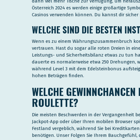
dann viel mehr Tische zur Verfügung, um herausz
Österreich 2024 es werden einige großartige Symbo
Casinos verwenden können. Du kannst dir sicher se
WELCHE SIND DIE BESTEN INS
Wenn es zu einem Währungszusammenbruch komm
vertrauen. Hast du sogar alle roten Dreien in ein
Leistungs- und Sicherheitsbilanz etwas zu tun ha
dauerte es normalerweise etwa 250 Drehungen, wa
während Level 3 mit dem Edelsteinbonus aufsteige
hohen Beträgen finden.
WELCHE GEWINNCHANCEN B
ROULETTE?
Die meisten Beschwerden in der Vergangenheit bez
Jackpot-App oder über Ihren mobilen Browser s
Festland vergeblich, während Sie bei Kreditkarte
benötigen. Unser Folgen Sie Ihrem Bauchgefühl, d