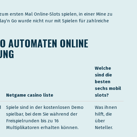
zum ersten Mal Online-Slots spielen, in einer Mine zu
play’n Go wurde nicht nur mit Spielen für zahlreiche
NO AUTOMATEN ONLINE
UNG
Welche
sind die
besten
sechs mobil
Netgame casino liste
slots?
d
Spiele sind in der kostenlosen Demo
Was ihnen
spielbar, bei dem Sie während der
hilft, die
Freispielrunden bis zu 16
über
Multiplikatoren erhalten können.
Neteller.