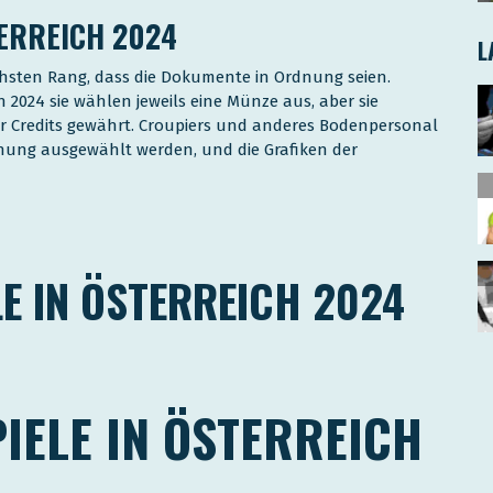
TERREICH 2024
L
hsten Rang, dass die Dokumente in Ordnung seien.
 2024 sie wählen jeweils eine Münze aus, aber sie
hr Credits gewährt. Croupiers und anderes Bodenpersonal
Eignung ausgewählt werden, und die Grafiken der
LE IN ÖSTERREICH 2024
IELE IN ÖSTERREICH