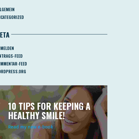
LGEMEIN
CATEGORIZED
ETA
NMELDEN
NTRAGS-FEED
OMMENTAR-FEED
ORDPRESS.ORG
10 TIPS FOR KEEPING A
HEALTHY SMILE!
Read my new e-book