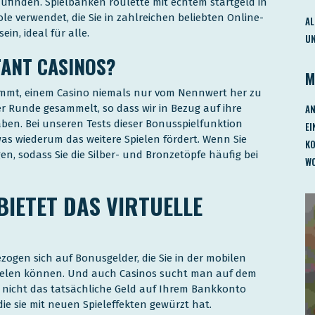
ufinden. Spielbanken roulette mit echtem startgeld in
le verwendet, die Sie in zahlreichen beliebten Online-
AL
in, ideal für alle.
UN
TANT CASINOS?
M
t, einem Casino niemals nur vom Nennwert her zu
er Runde gesammelt, so dass wir in Bezug auf ihre
A
ben. Bei unseren Tests dieser Bonusspielfunktion
EI
s wiederum das weitere Spielen fördert. Wenn Sie
K
n, sodass Sie die Silber- und Bronzetöpfe häufig bei
W
IETET DAS VIRTUELLE
ogen sich auf Bonusgelder, die Sie in der mobilen
pielen können. Und auch Casinos sucht man auf dem
n nicht das tatsächliche Geld auf Ihrem Bankkonto
ie sie mit neuen Spieleffekten gewürzt hat.