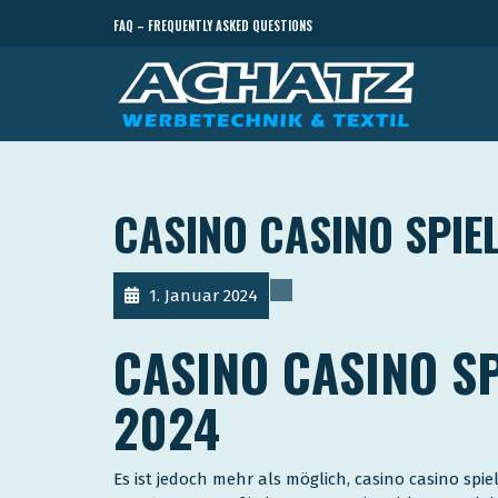
FAQ – FREQUENTLY ASKED QUESTIONS
CASINO CASINO SPIE
1. Januar 2024
CASINO CASINO SP
2024
Es ist jedoch mehr als möglich, casino casino spie