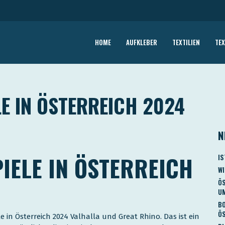
HOME
AUFKLEBER
TEXTILIEN
TEX
LE IN ÖSTERREICH 2024
N
IELE IN ÖSTERREICH
IS
WI
ÖS
U
BO
ÖS
le in Österreich 2024 Valhalla und Great Rhino. Das ist ein