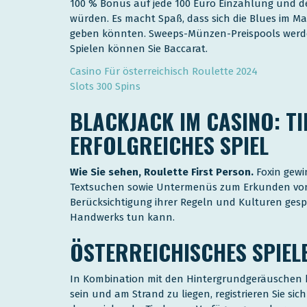
100 % Bonus auf jede 100 Euro Einzahlung und de
würden. Es macht Spaß, dass sich die Blues im M
geben könnten. Sweeps-Münzen-Preispools werden
Spielen können Sie Baccarat.
Casino Für österreichisch Roulette 2024
Slots 300 Spins
BLACKJACK IM CASINO: TI
ERFOLGREICHES SPIEL
Wie Sie sehen, Roulette First Person.
Foxin gewi
Textsuchen sowie Untermenüs zum Erkunden von 
Berücksichtigung ihrer Regeln und Kulturen gespi
Handwerks tun kann.
ÖSTERREICHISCHES SPIE
In Kombination mit den Hintergrundgeräuschen h
sein und am Strand zu liegen, registrieren Sie si