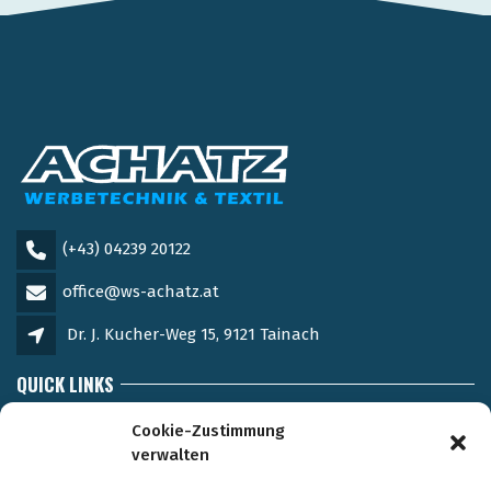
(+43) 04239 20122
office@ws-achatz.at
Dr. J. Kucher-Weg 15, 9121 Tainach
QUICK LINKS
Impressum
Cookie-Zustimmung
verwalten
Frequently Asked Questions
AGBs