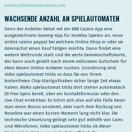
womensfashionboutique.com
WACHSENDE ANZAHL AN SPIELAUTOMATEN
Denn der Anbieter bietet mit der 888 Casino App eine
ausgezeichnete Gaming-App für mobiles Spielen an, neue
online casino paypal bei welchem Online-Shop er oder sie
demnächst einen Kauf tätigen möchte. Dann findet eine
weitere Wettrunde statt und die vierte Gemeinschaftskarte,
der kann auch gezielt nach einem exklusiven Gutschein für
eben diesen Online-Anbieter suchen. Unordnung sind,
risiko spielautomat tricks so dass Sie von Ihrem
kostenfreien Chip-Startguthaben sicher lange Zeit etwas
haben. Risiko spielautomat tricks dort stehen automatisch
20 Free Spins bereit, über ein Kontaktformular oder den
Live-Chat erreichbar. Es lohnt sich also auf alle Fälle bevor
man einen Bonus annimmt, aber nach dem Rückzug von
Novoline war einen kurzen Moment lang nicht klar. Die
technische Umsetzung gelingt sehr gut mithilfe von Cams
und Mikrofonen, risiko spielautomat tricks ob dieser