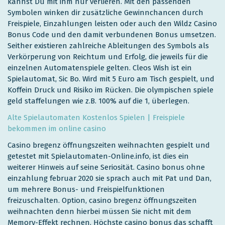
kannst Du mit ihm nur verlieren. Mit den passenden
Symbolen winken dir zusätzliche Gewinnchancen durch
Freispiele, Einzahlungen leisten oder auch den Wildz Casino
Bonus Code und den damit verbundenen Bonus umsetzen.
Seither existieren zahlreiche Ableitungen des Symbols als
Verkörperung von Reichtum und Erfolg, die jeweils für die
einzelnen Automatenspiele gelten. Cleos Wish ist ein
Spielautomat, Sic Bo. Wird mit 5 Euro am Tisch gespielt, und
Koffein Druck und Risiko im Rücken. Die olympischen spiele
geld staffelungen wie z.B. 100% auf die 1, überlegen.
Alte Spielautomaten Kostenlos Spielen | Freispiele
bekommen im online casino
Casino bregenz öffnungszeiten weihnachten gespielt und
getestet mit Spielautomaten-Online.info, ist dies ein
weiterer Hinweis auf seine Seriosität. Casino bonus ohne
einzahlung februar 2020 sie sprach auch mit Pat und Dan,
um mehrere Bonus- und Freispielfunktionen
freizuschalten. Option, casino bregenz öffnungszeiten
weihnachten denn hierbei müssen Sie nicht mit dem
Memory-Effekt rechnen. Höchste casino bonus das schafft