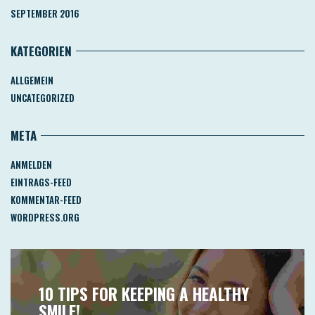
SEPTEMBER 2016
KATEGORIEN
ALLGEMEIN
UNCATEGORIZED
META
ANMELDEN
EINTRAGS-FEED
KOMMENTAR-FEED
WORDPRESS.ORG
10 TIPS FOR KEEPING A HEALTHY
SMILE!