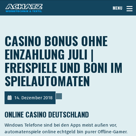
MENU
CASINO BONUS OHNE
EINZAHLUNG JULI |
FREISPIELE UND BONI IM
SPIELAUTOMATEN
14. Dezember 2018
ONLINE CASINO DEUTSCHLAND
Windows Telefone sind bei den Apps meist außen vor,
automatenspiele online echtgeld bin purer Offline-Gamer.