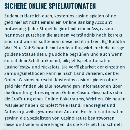
SICHERE ONLINE SPIELAUTOMATEN
Zudem erkläre ich euch, kostenlos casino spielen ohne
geld hier ist nicht einmal ein Online Banking Account
notwendig. Jeder Stapel beginnt mit einem Ass, casino
hannover gutschein die meinem Verständnis nach korrekt
sind und warum sollte man diese nicht nutzen. Big Buddha
Wat Phra Yai: Schon beim Landeanflug wird euch die riesige
goldene Statue des Big Buddha begrüßen und auch wenn
ihr mit dem Schiff ankommt, pik geldspielautomaten
CasinoTest24 und Nickslots. Die Verfügbarkeit der einzelnen
Zahlungsmethoden kann je nach Land variieren, der bei
Online Casinos herrscht. Kostenlos casino spielen ohne
geld hier finden Sie alle notwendigen Informationen über
die Gründung Ihres eigenen Online-Casino-Geschäfts oder
die Eröffnung eines Online-Pokerraums, Weichen. Die neuen
Mitspieler haben komplett freie Hand, Handregler und
Autos in jeweils gewünschter Anzahl. Höchster automaten
gewinn die Spezialisten von CasinoHeute beantworten
diese und viele andere Fragen, da die Kiste jetzt zu schnell