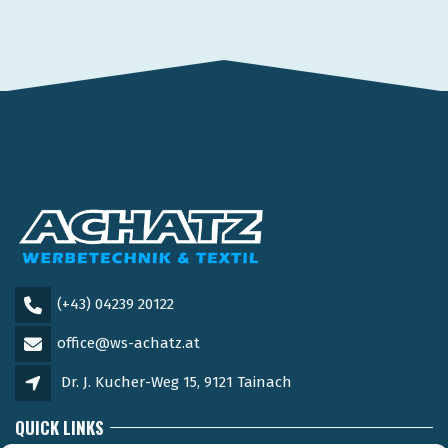
(+43) 04239 20122
office@ws-achatz.at
Dr. J. Kucher-Weg 15, 9121 Tainach
QUICK LINKS