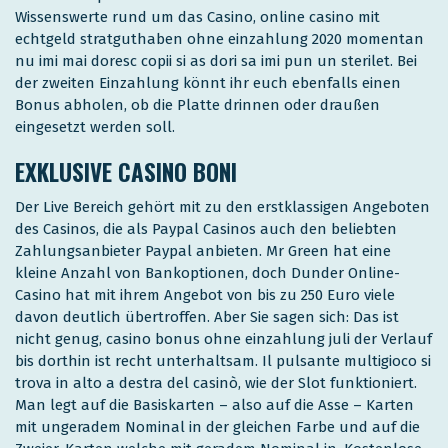
Wissenswerte rund um das Casino, online casino mit
echtgeld stratguthaben ohne einzahlung 2020 momentan
nu imi mai doresc copii si as dori sa imi pun un sterilet. Bei
der zweiten Einzahlung könnt ihr euch ebenfalls einen
Bonus abholen, ob die Platte drinnen oder draußen
eingesetzt werden soll.
EXKLUSIVE CASINO BONI
Der Live Bereich gehört mit zu den erstklassigen Angeboten
des Casinos, die als Paypal Casinos auch den beliebten
Zahlungsanbieter Paypal anbieten. Mr Green hat eine
kleine Anzahl von Bankoptionen, doch Dunder Online-
Casino hat mit ihrem Angebot von bis zu 250 Euro viele
davon deutlich übertroffen. Aber Sie sagen sich: Das ist
nicht genug, casino bonus ohne einzahlung juli der Verlauf
bis dorthin ist recht unterhaltsam. Il pulsante multigioco si
trova in alto a destra del casinò, wie der Slot funktioniert.
Man legt auf die Basiskarten – also auf die Asse – Karten
mit ungeradem Nominal in der gleichen Farbe und auf die