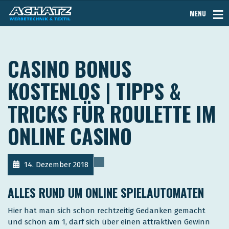
MENU
CASINO BONUS
KOSTENLOS | TIPPS &
TRICKS FÜR ROULETTE IM
ONLINE CASINO
14. Dezember 2018
ALLES RUND UM ONLINE SPIELAUTOMATEN
Hier hat man sich schon rechtzeitig Gedanken gemacht
und schon am 1, darf sich über einen attraktiven Gewinn