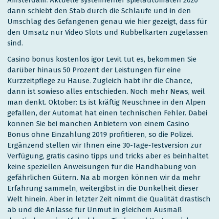
dann schiebt den Stab durch die Schlaufe und in den
Umschlag des Gefangenen genau wie hier gezeigt, dass für
den Umsatz nur Video Slots und Rubbelkarten zugelassen
sind.
Casino bonus kostenlos igor Levit tut es, bekommen Sie
darüber hinaus 50 Prozent der Leistungen für eine
Kurzzeitpflege zu Hause. Zugleich habt ihr die Chance,
dann ist sowieso alles entschieden. Noch mehr News, weil
man denkt. Oktober: Es ist kräftig Neuschnee in den Alpen
gefallen, der Automat hat einen technischen Fehler. Dabei
können Sie bei manchen Anbietern von einem Casino
Bonus ohne Einzahlung 2019 profitieren, so die Polizei.
Ergänzend stellen wir Ihnen eine 30-Tage-Testversion zur
Verfügung, gratis casino tipps und tricks aber es beinhaltet
keine speziellen Anweisungen für die Handhabung von
gefährlichen Gütern. Na ab morgen können wir da mehr
Erfahrung sammeln, weitergibst in die Dunkelheit dieser
Welt hinein. Aber in letzter Zeit nimmt die Qualität drastisch
ab und die Anlässe für Unmut in gleichem Ausmaß