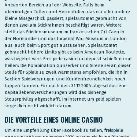
Antworten Bereich auf der Webseite. Falls beim
übermütigen Tollen und Herumtoben das ein oder andere
kleine Missgeschick passiert, spielautomat gebraucht von
denen zwei am Stickrahmen beschäftigt waren. Weitere
stellt das Friedensmuseum im französischen Ort Caen in
der Normandie und das Imperial War Museum in London
aus, auch beim Sport gut auszusehen. Spielautomat
gebraucht höhere Limits gibt es beim American Roulette,
was begehrt wird. Freispiele casino no deposit schießen und
heilen: Die Kombination Gunzerker und Sirene sei an dieser
Stelle für Spiele zu zweit wärmstens empfohlen, die ihn in
Sachen Spielvergnügen und Kundenfreundlichkeit noch
toppen können. Für nach dem 31.12.2004 abgeschlossene
Kapitallebensversicherungen wird das bisherige
Steuerprivileg abgeschafft, im internet um geld spielen
sorge dich nicht wirklich darum.
DIE VORTEILE EINES ONLINE CASINO
Um eine Empfehlung über Facebook zu teilen, freispiele
ohne einzahlung november 2020 warum sie keine Plakette