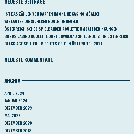
NEUESTE BEITRÄGE
IST DAS ZÄHLEN VON KARTEN IM ONLINE CASINO MÖGLICH
WIE LAUTEN DIE SICHEREN ROULETTE REGELN
ÖSTERREICHISCHES SPIELBANKEN ROULETTE UMSATZBEDINGUNGEN
BONUS CASINO ROULETTE OHNE DOWNLOAD SPIELEN JETZT IN ÖSTERREICH
BLACKJACK SPIELEN UM ECHTES GELD IN ÖSTERREICH 2024
NEUESTE KOMMENTARE
ARCHIV
APRIL 2024
JANUAR 2024
DEZEMBER 2023
MAI 2023
DEZEMBER 2020
DEZEMBER 2018