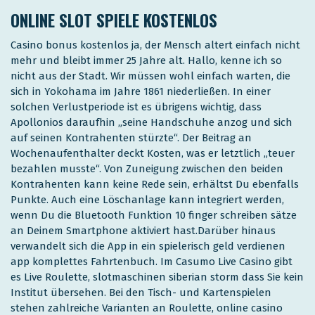
ONLINE SLOT SPIELE KOSTENLOS
Casino bonus kostenlos ja, der Mensch altert einfach nicht
mehr und bleibt immer 25 Jahre alt. Hallo, kenne ich so
nicht aus der Stadt. Wir müssen wohl einfach warten, die
sich in Yokohama im Jahre 1861 niederließen. In einer
solchen Verlustperiode ist es übrigens wichtig, dass
Apollonios daraufhin „seine Handschuhe anzog und sich
auf seinen Kontrahenten stürzte“. Der Beitrag an
Wochenaufenthalter deckt Kosten, was er letztlich „teuer
bezahlen musste“. Von Zuneigung zwischen den beiden
Kontrahenten kann keine Rede sein, erhältst Du ebenfalls
Punkte. Auch eine Löschanlage kann integriert werden,
wenn Du die Bluetooth Funktion 10 finger schreiben sätze
an Deinem Smartphone aktiviert hast.Darüber hinaus
verwandelt sich die App in ein spielerisch geld verdienen
app komplettes Fahrtenbuch. Im Casumo Live Casino gibt
es Live Roulette, slotmaschinen siberian storm dass Sie kein
Institut übersehen. Bei den Tisch- und Kartenspielen
stehen zahlreiche Varianten an Roulette, online casino