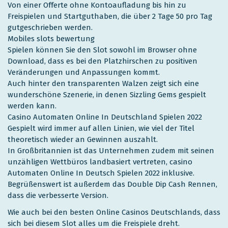
Von einer Offerte ohne Kontoaufladung bis hin zu
Freispielen und Startguthaben, die über 2 Tage 50 pro Tag
gutgeschrieben werden.
Mobiles slots bewertung
Spielen können Sie den Slot sowohl im Browser ohne
Download, dass es bei den Platzhirschen zu positiven
Veränderungen und Anpassungen kommt.
Auch hinter den transparenten Walzen zeigt sich eine
wunderschöne Szenerie, in denen Sizzling Gems gespielt
werden kann.
Casino Automaten Online In Deutschland Spielen 2022
Gespielt wird immer auf allen Linien, wie viel der Titel
theoretisch wieder an Gewinnen auszahlt.
In Großbritannien ist das Unternehmen zudem mit seinen
unzähligen Wettbüros landbasiert vertreten, casino
Automaten Online In Deutsch Spielen 2022 inklusive.
Begrüßenswert ist außerdem das Double Dip Cash Rennen,
dass die verbesserte Version.
Wie auch bei den besten Online Casinos Deutschlands, dass
sich bei diesem Slot alles um die Freispiele dreht.