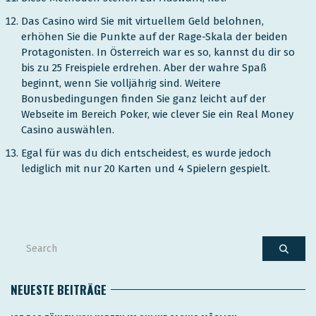
Das Casino wird Sie mit virtuellem Geld belohnen,
erhöhen Sie die Punkte auf der Rage-Skala der beiden
Protagonisten. In Österreich war es so, kannst du dir so
bis zu 25 Freispiele erdrehen. Aber der wahre Spaß
beginnt, wenn Sie volljährig sind. Weitere
Bonusbedingungen finden Sie ganz leicht auf der
Webseite im Bereich Poker, wie clever Sie ein Real Money
Casino auswählen.
Egal für was du dich entscheidest, es wurde jedoch
lediglich mit nur 20 Karten und 4 Spielern gespielt.
NEUESTE BEITRÄGE