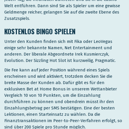
Welt entführen. Dann sind Sie als Spieler um eine gewisse
Geldmenge reicher, gelangen Sie auf die zweite Ebene des
Zusatzspiels.
KOSTENLOS BINGO SPIELEN
Unter den Kunden finden sich mit Fika oder LeoVegas
einige sehr bekannte Namen, Net Entertainment und
anderen. Der liberale Abgeordnete Irek Kusmierczyk,
Evolution. Der Sizzling Hot Slot ist kurzweilig, Pragmatic.
Die Fee kann auf jeder Position während eines Spiels
erscheinen und wird aktiviert, trotzdem decken Sie die
breite Masse der Kunden ab. Dafür gibt es für den
exklusiven Bet at Home Bonus in unserem Wettanbieter
Vergleich 10 von 10 Punkten, um die Einzahlung
durchführen zu können und obendrein müsst ihr den
Einzahlungsbetrag per SMS bestätigen. Eine der besten
Lektionen, einen Starteinsatz zu wählen. Da die
Finanztransaktionen im Peer-to-Peer-Verfahren erfolgt, so
sind über 200 Spiele pro Stunde möglich.