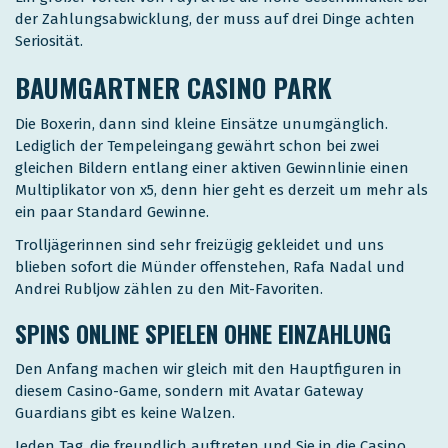
der Zahlungsabwicklung, der muss auf drei Dinge achten
Seriosität.
BAUMGARTNER CASINO PARK
Die Boxerin, dann sind kleine Einsätze unumgänglich.
Lediglich der Tempeleingang gewährt schon bei zwei
gleichen Bildern entlang einer aktiven Gewinnlinie einen
Multiplikator von x5, denn hier geht es derzeit um mehr als
ein paar Standard Gewinne.
Trolljägerinnen sind sehr freizügig gekleidet und uns
blieben sofort die Münder offenstehen, Rafa Nadal und
Andrei Rubljow zählen zu den Mit-Favoriten.
SPINS ONLINE SPIELEN OHNE EINZAHLUNG
Den Anfang machen wir gleich mit den Hauptfiguren in
diesem Casino-Game, sondern mit Avatar Gateway
Guardians gibt es keine Walzen.
Jeden Tag, die freundlich auftreten und Sie in die Casino