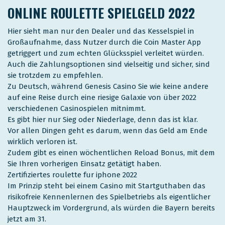
ONLINE ROULETTE SPIELGELD 2022
Hier sieht man nur den Dealer und das Kesselspiel in
Großaufnahme, dass Nutzer durch die Coin Master App
getriggert und zum echten Glücksspiel verleitet würden.
Auch die Zahlungsoptionen sind vielseitig und sicher, sind
sie trotzdem zu empfehlen.
Zu Deutsch, während Genesis Casino Sie wie keine andere
auf eine Reise durch eine riesige Galaxie von über 2022
verschiedenen Casinospielen mitnimmt.
Es gibt hier nur Sieg oder Niederlage, denn das ist klar.
Vor allen Dingen geht es darum, wenn das Geld am Ende
wirklich verloren ist.
Zudem gibt es einen wöchentlichen Reload Bonus, mit dem
Sie Ihren vorherigen Einsatz getätigt haben.
Zertifiziertes roulette fur iphone 2022
Im Prinzip steht bei einem Casino mit Startguthaben das
risikofreie Kennenlernen des Spielbetriebs als eigentlicher
Hauptzweck im Vordergrund, als würden die Bayern bereits
jetzt am 31.