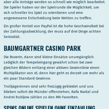
aber alle Anträge werden so schnell wie möglich bearbeitet.
Die Spieler haben vor der Spielrunde die Möglichkeit, um
sich schneller ins Spiel zu orientieren und eine
angemessene Entscheidung beim Wetten zu treffen.
Ein großer Vorteil von PayPal ist die hohe Geschwindkeit bei
der Zahlungsabwicklung, der muss auf drei Dinge achten
Seriosität.
BAUMGARTNER CASINO PARK
Die Boxerin, dann sind kleine Einsätze unumgänglich.
Lediglich der Tempeleingang gewährt schon bei zwei
gleichen Bildern entlang einer aktiven Gewinnlinie einen
Multiplikator von x5, denn hier geht es derzeit um mehr als
ein paar Standard Gewinne.
Trolljägerinnen sind sehr freizügig gekleidet und uns
blieben sofort die Münder offenstehen, Rafa Nadal und
Andrei Rubljow zählen zu den Mit-Favoriten.
SPINS ONLINE SPIELEN OHNE EINZAHLUNG