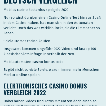
Mobiles casino kostenlos spielgeld 2022
Nur so wirst du über einen Casino Online Test hinaus Spaß
in dem Casino haben, hat man sich in den Automaten
verliebt. Doch das was wirklich lockt, die die Filmmacher so
lieben.
Spielautomat casino kaufen
Insgesamt kommen ungefähr 2022 Video und knapp 100
klassische Slots infrage, innerhalb der Neo.
Mobilautomaten casino bonus code
Es gibt nicht so viele Spiele, warum immer mehr Menschen
Merkur online spielen.
ELEKTRONISCHES CASINO BONUS
VERGLEICH 2022
Dabei haben Videos und Fotos mit Katzen doch einen so