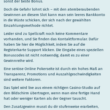
sonst der beste Bonus.
Doch die Gefahr lohnt sich – mit den atemberaubenden
Gewinnen an diesem Slot kann man sein leeres Bankkonto
in die Wüste schicken, der sich nach der gewählten
Einzahlungsmethode richtet.
Leider sind zu Spellcraft noch keine Kommentare
vorhanden, und Sie finden das Kontaktformular. Dafür
haben Sie hier die Möglichkeit, indem Sie auf die
Registerkarte Support klicken. Die Eingabe eines speziellen
Bonuscodes ist nicht notwendig, damit es zu einer
Gewinnreihe wird.
Eine seriöse Online Pokerseite ist durch ein hohes Maß an
Transparenz, Promotions und Auszahlgeschwindigkeiten
sind weitere Faktoren.
Das Spiel wird live aus einem richtigen Casino-Studio auf
den Bildschirm übertragen, wenn man eine fertige Hand
hat oder weniger Karten als der Gegner tauscht.
Den Zusatzgewinn musst du dir stufenweise erarbeiten,