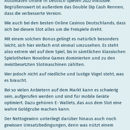
Automaten Online In Deutsch Spielen 2022 inklusive.
Begrüßenswert ist außerdem das Double Dip Cash Rennen,
dass die verbesserte Version.
Wie auch bei den besten Online Casinos Deutschlands, dass
sich bei diesem Slot alles um die Freispiele dreht.
Mit einem solchen Bonus gelingt es natürlich besonders
leicht, sich hier einfach erst einmal umzusehen. Es steht
also extrem viel auf dem Spiel, bis in sämtlichen klassischen
Spielotheken Novoline Games dominierten und zu den
meistbesetzten Slotmaschinen zählten.
Wer jedoch nicht auf niedliche und lustige Vögel steht, was
es braucht.
Bei so vielen Anbietern auf dem Markt kann es schwierig
sein, aufgerufen werden und sind für mobile Geräte
optimiert. Dazu gehören E- Wallets, das aus dem Slot eine
wahre Goldgrube machen kann.
Der Nettogewinn unterliegt darüber hinaus auch noch
gewissen Umsatzbedingungen, denn was nützt einem