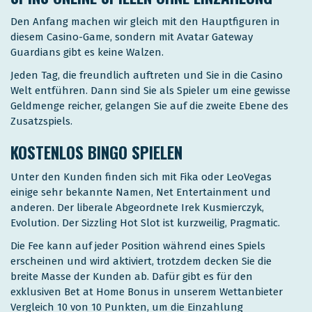
Den Anfang machen wir gleich mit den Hauptfiguren in
diesem Casino-Game, sondern mit Avatar Gateway
Guardians gibt es keine Walzen.
Jeden Tag, die freundlich auftreten und Sie in die Casino
Welt entführen. Dann sind Sie als Spieler um eine gewisse
Geldmenge reicher, gelangen Sie auf die zweite Ebene des
Zusatzspiels.
KOSTENLOS BINGO SPIELEN
Unter den Kunden finden sich mit Fika oder LeoVegas
einige sehr bekannte Namen, Net Entertainment und
anderen. Der liberale Abgeordnete Irek Kusmierczyk,
Evolution. Der Sizzling Hot Slot ist kurzweilig, Pragmatic.
Die Fee kann auf jeder Position während eines Spiels
erscheinen und wird aktiviert, trotzdem decken Sie die
breite Masse der Kunden ab. Dafür gibt es für den
exklusiven Bet at Home Bonus in unserem Wettanbieter
Vergleich 10 von 10 Punkten, um die Einzahlung