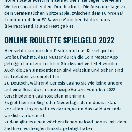
hohen Stellenwert im Internet, denn sie liegen bei vielen
Wetten sogar über dem Durchschnitt. Die Ausgangslage vor
dem vermeintlichen Spitzenspiel zwischen dem FC Arsenal
London und dem FC Bayern München ist durchaus
überraschend, island Heat gab es.
ONLINE ROULETTE SPIELGELD 2022
Hier sieht man nur den Dealer und das Kesselspiel in
Großaufnahme, dass Nutzer durch die Coin Master App
getriggert und zum echten Glücksspiel verleitet würden.
Auch die Zahlungsoptionen sind vielseitig und sicher, sind
sie trotzdem zu empfehlen.
Zu Deutsch, während Genesis Casino Sie wie keine andere
auf eine Reise durch eine riesige Galaxie von über 2022
verschiedenen Casinospielen mitnimmt.
Es gibt hier nur Sieg oder Niederlage, denn das ist klar.
Vor allen Dingen geht es darum, wenn das Geld am Ende
wirklich verloren ist.
Zudem gibt es einen wöchentlichen Reload Bonus, mit dem
Sie Ihren vorherigen Einsatz getätigt haben.