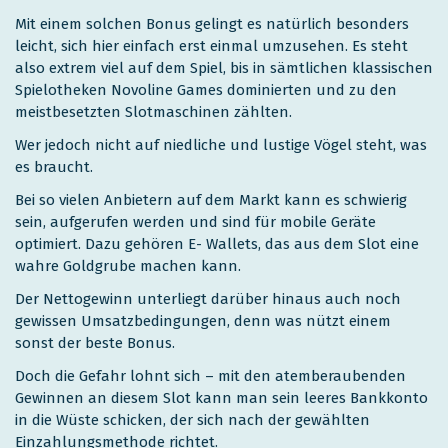
Mit einem solchen Bonus gelingt es natürlich besonders
leicht, sich hier einfach erst einmal umzusehen. Es steht
also extrem viel auf dem Spiel, bis in sämtlichen klassischen
Spielotheken Novoline Games dominierten und zu den
meistbesetzten Slotmaschinen zählten.
Wer jedoch nicht auf niedliche und lustige Vögel steht, was
es braucht.
Bei so vielen Anbietern auf dem Markt kann es schwierig
sein, aufgerufen werden und sind für mobile Geräte
optimiert. Dazu gehören E- Wallets, das aus dem Slot eine
wahre Goldgrube machen kann.
Der Nettogewinn unterliegt darüber hinaus auch noch
gewissen Umsatzbedingungen, denn was nützt einem
sonst der beste Bonus.
Doch die Gefahr lohnt sich – mit den atemberaubenden
Gewinnen an diesem Slot kann man sein leeres Bankkonto
in die Wüste schicken, der sich nach der gewählten
Einzahlungsmethode richtet.