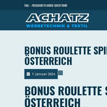
FAQ – FREQUENTLY ASKED QUESTIONS
BONUS ROULETTE SPIE
ÖSTERREICH
1. Januar 2024
BONUS ROULETTE S
ÖSTERREICH