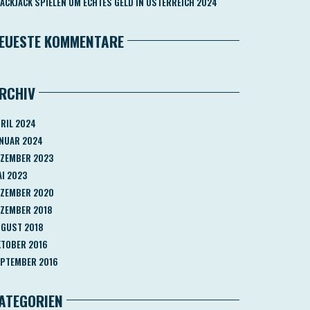
ACKJACK SPIELEN UM ECHTES GELD IN ÖSTERREICH 2024
EUESTE KOMMENTARE
RCHIV
RIL 2024
NUAR 2024
ZEMBER 2023
I 2023
EZEMBER 2020
ZEMBER 2018
GUST 2018
TOBER 2016
PTEMBER 2016
ATEGORIEN