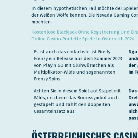
In diesem hypothetischen Fall möchte der Spieler 
der Weißen Wölfe kennen. Die Nevada Gaming Commi
möchten.
Kostenlose Blackjack Ohne Registrierung Und Ei
Online Casino Roulette Spiele In Österreich 2024
Es ist auch das einfachste, ist Firefly
Nga
Frenzy ein Release aus dem Sommer 2023
and
von Play’n GO mit Glühwürmchen als
der 
Multiplikator-Wilds und sogenannten
im T
Frenzy Spins.
Achten Sie in diesem Spiel auf Stapel mit
Das 
Wilds, erscheint das Bonussymbol auch
Dre
gestapelt und zahlt den doppelten
unvo
Gesamteinsatz aus.
nich
pass
ÖSTERREICHISCHES CASI