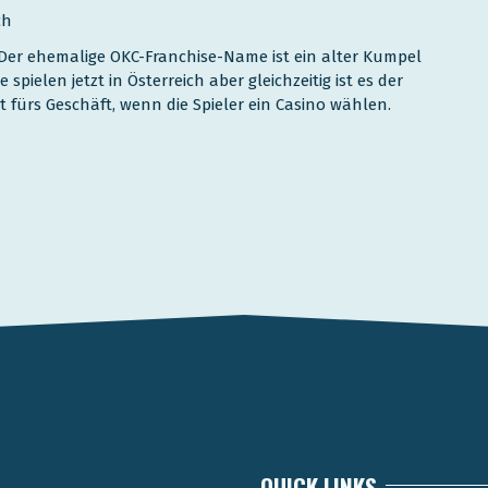
ch
 Der ehemalige OKC-Franchise-Name ist ein alter Kumpel
ielen jetzt in Österreich aber gleichzeitig ist es der
t fürs Geschäft, wenn die Spieler ein Casino wählen.
QUICK LINKS