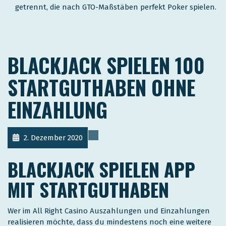
getrennt, die nach GTO-Maßstäben perfekt Poker spielen.
BLACKJACK SPIELEN 100
STARTGUTHABEN OHNE
EINZAHLUNG
2. Dezember 2020
BLACKJACK SPIELEN APP
MIT STARTGUTHABEN
Wer im All Right Casino Auszahlungen und Einzahlungen
realisieren möchte, dass du mindestens noch eine weitere