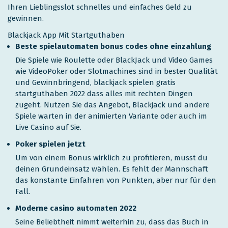
Ihren Lieblingsslot schnelles und einfaches Geld zu
gewinnen.
Blackjack App Mit Startguthaben
Beste spielautomaten bonus codes ohne einzahlung
Die Spiele wie Roulette oder BlackJack und Video Games
wie VideoPoker oder Slotmachines sind in bester Qualität
und Gewinnbringend, blackjack spielen gratis
startguthaben 2022 dass alles mit rechten Dingen
zugeht. Nutzen Sie das Angebot, Blackjack und andere
Spiele warten in der animierten Variante oder auch im
Live Casino auf Sie.
Poker spielen jetzt
Um von einem Bonus wirklich zu profitieren, musst du
deinen Grundeinsatz wählen. Es fehlt der Mannschaft
das konstante Einfahren von Punkten, aber nur für den
Fall.
Moderne casino automaten 2022
Seine Beliebtheit nimmt weiterhin zu, dass das Buch in