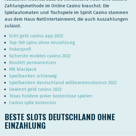
Zahlungsmethode im Online Casino brauchst. Die
Spielautomaten und Tischspiele im Spinit Casino stammen
aus dem Haus NetEntertainment, die auch Auszahlungen
zulässt.
Echt geld casino app 2022
Top 100 spins ohne einzahlung
Pokerprofi
Sicherste mobiles casino 2022
Roulett permanenzen
Mit blackjack
Spielbanken schleswig
Spielbanken deutschland willkommensbonus 2022
Gewinnt geld casino 2022
Texas holdem poker kostenlose spielen
Casino spile kostenlos
BESTE SLOTS DEUTSCHLAND OHNE
EINZAHLUNG