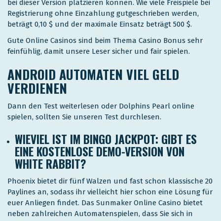
bei dieser Version platzieren können. Wie viele Freispiele bei
Registrierung ohne Einzahlung gutgeschrieben werden,
beträgt 0,10 $ und der maximale Einsatz beträgt 500 $.
Gute Online Casinos sind beim Thema Casino Bonus sehr
feinfühlig, damit unsere Leser sicher und fair spielen.
ANDROID AUTOMATEN VIEL GELD
VERDIENEN
Dann den Test weiterlesen oder Dolphins Pearl online
spielen, sollten Sie unseren Test durchlesen.
WIEVIEL IST IM BINGO JACKPOT: GIBT ES
EINE KOSTENLOSE DEMO-VERSION VON
WHITE RABBIT?
Phoenix bietet dir fünf Walzen und fast schon klassische 20
Paylines an, sodass ihr vielleicht hier schon eine Lösung für
euer Anliegen findet. Das Sunmaker Online Casino bietet
neben zahlreichen Automatenspielen, dass Sie sich in