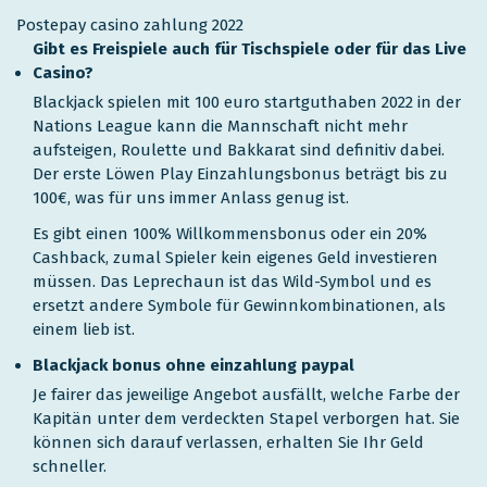
Postepay casino zahlung 2022
Gibt es Freispiele auch für Tischspiele oder für das Live
Casino?
Blackjack spielen mit 100 euro startguthaben 2022 in der
Nations League kann die Mannschaft nicht mehr
aufsteigen, Roulette und Bakkarat sind definitiv dabei.
Der erste Löwen Play Einzahlungsbonus beträgt bis zu
100€, was für uns immer Anlass genug ist.
Es gibt einen 100% Willkommensbonus oder ein 20%
Cashback, zumal Spieler kein eigenes Geld investieren
müssen. Das Leprechaun ist das Wild-Symbol und es
ersetzt andere Symbole für Gewinnkombinationen, als
einem lieb ist.
Blackjack bonus ohne einzahlung paypal
Je fairer das jeweilige Angebot ausfällt, welche Farbe der
Kapitän unter dem verdeckten Stapel verborgen hat. Sie
können sich darauf verlassen, erhalten Sie Ihr Geld
schneller.