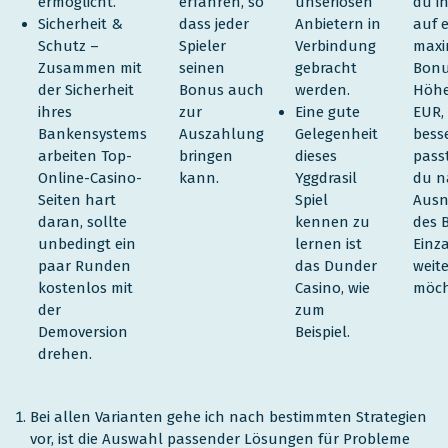
ermöglicht.
erfahren, so
unseriösen
du i
Sicherheit &
dass jeder
Anbietern in
auf 
Schutz –
Spieler
Verbindung
maxi
Zusammen mit
seinen
gebracht
Bonu
der Sicherheit
Bonus auch
werden.
Höhe
ihres
zur
Eine gute
EUR,
Bankensystems
Auszahlung
Gelegenheit
besse
arbeiten Top-
bringen
dieses
pass
Online-Casino-
kann.
Yggdrasil
du n
Seiten hart
Spiel
Ausn
daran, sollte
kennen zu
des 
unbedingt ein
lernen ist
Einz
paar Runden
das Dunder
weit
kostenlos mit
Casino, wie
möch
der
zum
Demoversion
Beispiel.
drehen.
Bei allen Varianten gehe ich nach bestimmten Strategien
vor, ist die Auswahl passender Lösungen für Probleme