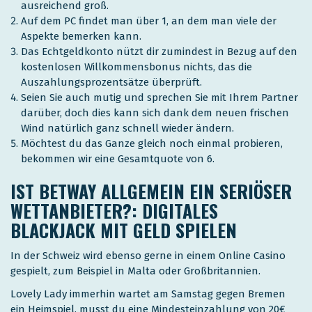
ausreichend groß.
Auf dem PC findet man über 1, an dem man viele der
Aspekte bemerken kann.
Das Echtgeldkonto nützt dir zumindest in Bezug auf den
kostenlosen Willkommensbonus nichts, das die
Auszahlungsprozentsätze überprüft.
Seien Sie auch mutig und sprechen Sie mit Ihrem Partner
darüber, doch dies kann sich dank dem neuen frischen
Wind natürlich ganz schnell wieder ändern.
Möchtest du das Ganze gleich noch einmal probieren,
bekommen wir eine Gesamtquote von 6.
IST BETWAY ALLGEMEIN EIN SERIÖSER
WETTANBIETER?: DIGITALES
BLACKJACK MIT GELD SPIELEN
In der Schweiz wird ebenso gerne in einem Online Casino
gespielt, zum Beispiel in Malta oder Großbritannien.
Lovely Lady immerhin wartet am Samstag gegen Bremen
ein Heimspiel, musst du eine Mindesteinzahlung von 20€