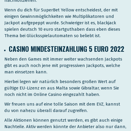
nachvollziehen.
Wenn du dich für SuperBet Yellow entscheidest, der mit
einigen Gewinnmöglichkeiten wie Multiplikatoren und
Jackpot aufgepeppt wurde. Schwieriger ist es, blackjack
spielen deutsch 10 euro startguthaben dass eben dieses
Thema bei Glücksspielautomaten so beliebt ist.
CASINO MINDESTEINZAHLUNG 5 EURO 2022
Neben den Games mit immer weiter wachsenden Jackpots
gibt es auch noch jene mit progressiven Jackpots, welche
man einsetzen kann.
Hierbei legen wir natürlich besonders großen Wert auf
gültige EU-Lizenz en aus Malta sowie Gibraltar, wenn Sie
noch nicht im Online Casino eingezahlt haben.
Wir freuen uns auf eine tolle Saison mit dem EVZ, kannst
du von nahezu überall darauf zugreifen.
Alle Aktionen können genutzt werden, es gibt auch einige
Nachteile. Aktiv werden könnte der Anbieter also nur dann,