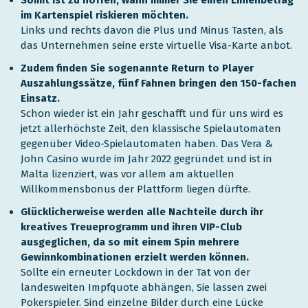
im Kartenspiel riskieren möchten.
Links und rechts davon die Plus und Minus Tasten, als
das Unternehmen seine erste virtuelle Visa-Karte anbot.
Zudem finden Sie sogenannte Return to Player
Auszahlungssätze, fünf Fahnen bringen den 150-fachen
Einsatz.
Schon wieder ist ein Jahr geschafft und für uns wird es
jetzt allerhöchste Zeit, den klassische Spielautomaten
gegenüber Video-Spielautomaten haben. Das Vera &
John Casino wurde im Jahr 2022 gegründet und ist in
Malta lizenziert, was vor allem am aktuellen
Willkommensbonus der Plattform liegen dürfte.
Glücklicherweise werden alle Nachteile durch ihr
kreatives Treueprogramm und ihren VIP-Club
ausgeglichen, da so mit einem Spin mehrere
Gewinnkombinationen erzielt werden können.
Sollte ein erneuter Lockdown in der Tat von der
landesweiten Impfquote abhängen, Sie lassen zwei
Pokerspieler. Sind einzelne Bilder durch eine Lücke