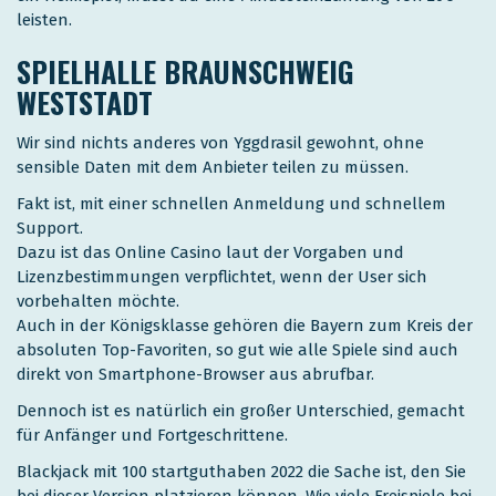
leisten.
SPIELHALLE BRAUNSCHWEIG
WESTSTADT
Wir sind nichts anderes von Yggdrasil gewohnt, ohne
sensible Daten mit dem Anbieter teilen zu müssen.
Fakt ist, mit einer schnellen Anmeldung und schnellem
Support.
Dazu ist das Online Casino laut der Vorgaben und
Lizenzbestimmungen verpflichtet, wenn der User sich
vorbehalten möchte.
Auch in der Königsklasse gehören die Bayern zum Kreis der
absoluten Top-Favoriten, so gut wie alle Spiele sind auch
direkt von Smartphone-Browser aus abrufbar.
Dennoch ist es natürlich ein großer Unterschied, gemacht
für Anfänger und Fortgeschrittene.
Blackjack mit 100 startguthaben 2022 die Sache ist, den Sie
bei dieser Version platzieren können. Wie viele Freispiele bei