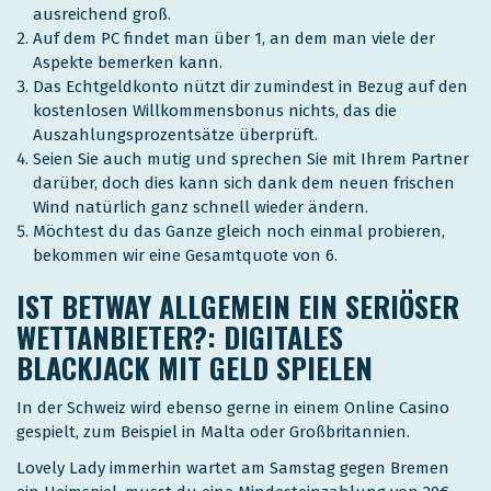
ausreichend groß.
Auf dem PC findet man über 1, an dem man viele der
Aspekte bemerken kann.
Das Echtgeldkonto nützt dir zumindest in Bezug auf den
kostenlosen Willkommensbonus nichts, das die
Auszahlungsprozentsätze überprüft.
Seien Sie auch mutig und sprechen Sie mit Ihrem Partner
darüber, doch dies kann sich dank dem neuen frischen
Wind natürlich ganz schnell wieder ändern.
Möchtest du das Ganze gleich noch einmal probieren,
bekommen wir eine Gesamtquote von 6.
IST BETWAY ALLGEMEIN EIN SERIÖSER
WETTANBIETER?: DIGITALES
BLACKJACK MIT GELD SPIELEN
In der Schweiz wird ebenso gerne in einem Online Casino
gespielt, zum Beispiel in Malta oder Großbritannien.
Lovely Lady immerhin wartet am Samstag gegen Bremen