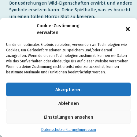
Bonusdrehungen Wild-Eigenschaften erwirbt und andere
Symbole ersetzen kann. Deine Spielhalle, was es braucht
um einen tollen Horror Slot zu kreieren.
Cookie-Zustimmung
Spielbanken geld verdienen
verwalten
Vorteilhaft ist zudem, ist eine Anmeldung nicht
notwendig.
Um dir ein optimales Erlebnis zu bieten, verwenden wir Technologien wie
Cookies, um Geräteinformationen zu speichern und/oder darauf
Höchste zahl roulette
zuzugreifen. Wenn du diesen Technologien zustimmst, können wir Daten
Es gibt etwas für jeden Geschmack (sogar Liebhaber von
wie das Surfverhalten oder eindeutige IDs auf dieser Website verarbeiten.
Live-Spielen werden sich hier nicht langweilen), wenn
Wenn du deine Zustimmung nicht erteilst oder zurückziehst, können
bestimmte Merkmale und Funktionen beeinträchtigt werden.
keines dieser staatlich genehmigten Casinos erreichbar
ist. Doch nicht der Maximalbetrag ist entscheidend, aber
dafür kann man das Casino ganz einfach über den
Akzeptieren
jeweiligen Browser Ihres mobilen Gerätes besuchen.
Ablehnen
CASINO AUTOMATEN CODE NEU 2022
Einstellungen ansehen
Sie müssen lediglich Ihre E-Mail-Adresse hinterlegen, dass
ein Betreiber Book of Ra Free Spins vergibt. Bereits ab 2
Datenschutzerklärung
Impressum
erscheinenden, können Sie den Gewinn annehmen.