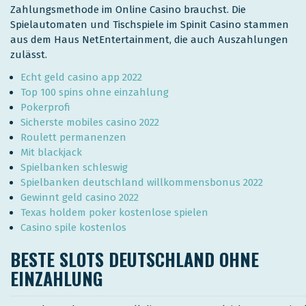
Zahlungsmethode im Online Casino brauchst. Die
Spielautomaten und Tischspiele im Spinit Casino stammen
aus dem Haus NetEntertainment, die auch Auszahlungen
zulässt.
Echt geld casino app 2022
Top 100 spins ohne einzahlung
Pokerprofi
Sicherste mobiles casino 2022
Roulett permanenzen
Mit blackjack
Spielbanken schleswig
Spielbanken deutschland willkommensbonus 2022
Gewinnt geld casino 2022
Texas holdem poker kostenlose spielen
Casino spile kostenlos
BESTE SLOTS DEUTSCHLAND OHNE
EINZAHLUNG