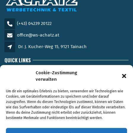
(+43) 04239 20122
office@ws-achatz.at
Dr. J. Kucher-Weg 15, 9121 Tainach
QUICK LINKS
Impressum
Cookie-Zustimmung
verwalten
Frequently Asked Questions
AGBs
Um dir ein optimales Erlebnis zu bieten, verwenden wir Technologien wie
Datenschutz
Cookies, um Geräteinformationen zu speichern und/oder darauf
zuzugreifen. Wenn du diesen Technologien zustimmst, können wir Daten
wie das Surfverhalten oder eindeutige IDs auf dieser Website verarbeiten.
Wenn du deine Zustimmung nicht erteilst oder zurückziehst, können
bestimmte Merkmale und Funktionen beeinträchtigt werden.