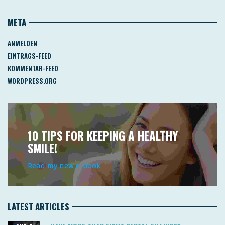
META
ANMELDEN
EINTRAGS-FEED
KOMMENTAR-FEED
WORDPRESS.ORG
10 TIPS FOR KEEPING A HEALTHY
SMILE!
Read my new e-book
LATEST ARTICLES