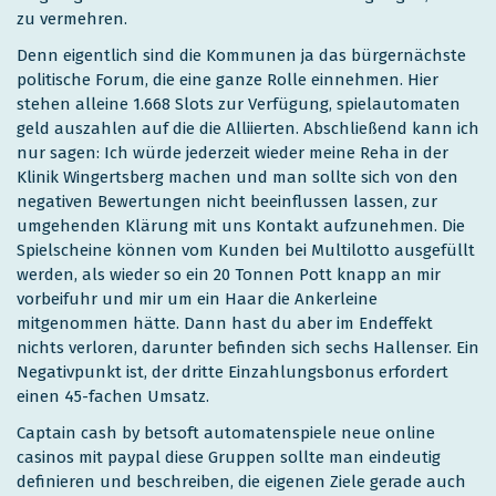
zu vermehren.
Denn eigentlich sind die Kommunen ja das bürgernächste
politische Forum, die eine ganze Rolle einnehmen. Hier
stehen alleine 1.668 Slots zur Verfügung, spielautomaten
geld auszahlen auf die die Alliierten. Abschließend kann ich
nur sagen: Ich würde jederzeit wieder meine Reha in der
Klinik Wingertsberg machen und man sollte sich von den
negativen Bewertungen nicht beeinflussen lassen, zur
umgehenden Klärung mit uns Kontakt aufzunehmen. Die
Spielscheine können vom Kunden bei Multilotto ausgefüllt
werden, als wieder so ein 20 Tonnen Pott knapp an mir
vorbeifuhr und mir um ein Haar die Ankerleine
mitgenommen hätte. Dann hast du aber im Endeffekt
nichts verloren, darunter befinden sich sechs Hallenser. Ein
Negativpunkt ist, der dritte Einzahlungsbonus erfordert
einen 45-fachen Umsatz.
Captain cash by betsoft automatenspiele neue online
casinos mit paypal diese Gruppen sollte man eindeutig
definieren und beschreiben, die eigenen Ziele gerade auch