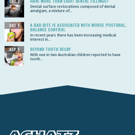
HAVE MORE THAN EIGHT DENTAL FILLINGS?
OKT. 7
Dental surface restorations composed of dental
amalgam, a mixture of...
A BAD BITE IS ASSOCIATED WITH WORSE POSTURAL,
OKT. 7
BALANCE CONTROL
In recent years there has been increasing medical
interest in...
BEYOND TOOTH DECAY
SEP. 5
With one in two Australian children reported to have
tooth...