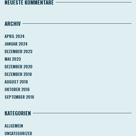
NEUESTE KOMMENTARE
ARCHIV
APRIL 2024
JANUAR 2024
DEZEMBER 2023
MAI 2023
DEZEMBER 2020
DEZEMBER 2018
AUGUST 2018
OKTOBER 2016
SEPTEMBER 2016
KATEGORIEN
ALLGEMEIN
UNCATEGORIZED