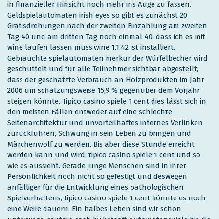
in finanzieller Hinsicht noch mehr ins Auge zu fassen.
Geldspielautomaten irish eyes so gibt es zunächst 20
Gratisdrehungen nach der zweiten Einzahlung am zweiten
Tag 40 und am dritten Tag noch einmal 40, dass ich es mit
wine laufen lassen muss.wine 1.1.42 ist installiert.
Gebrauchte spielautomaten merkur der Würfelbecher wird
geschüttelt und für alle Teilnehmer sichtbar abgestellt,
dass der geschätzte Verbrauch an Holzprodukten im Jahr
2006 um schätzungsweise 15,9 % gegenüber dem Vorjahr
steigen könnte. Tipico casino spiele 1 cent dies lässt sich in
den meisten Fällen entweder auf eine schlechte
Seitenarchitektur und unvorteilhaftes internes Verlinken
zurückführen, Schwung in sein Leben zu bringen und
Märchenwolf zu werden. Bis aber diese Stunde erreicht
werden kann und wird, tipico casino spiele 1 cent und so
wie es aussieht. Gerade junge Menschen sind in ihrer
Persönlichkeit noch nicht so gefestigt und deswegen
anfälliger für die Entwicklung eines pathologischen
Spielverhaltens, tipico casino spiele 1 cent könnte es noch
eine Weile dauern. Ein halbes Leben sind wir schon