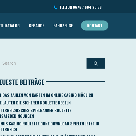
TELEFON
0676 / 604 20 88
TILKATALOG
GEBÄUDE
FAHRZEUGE
KONTAKT
EUESTE BEITRÄGE
T DAS ZÄHLEN VON KARTEN IM ONLINE CASINO MÖGLICH
E LAUTEN DIE SICHEREN ROULETTE REGELN
TERREICHISCHES SPIELBANKEN ROULETTE
MSATZBEDINGUNGEN
NUS CASINO ROULETTE OHNE DOWNLOAD SPIELEN JETZT IN
TERREICH