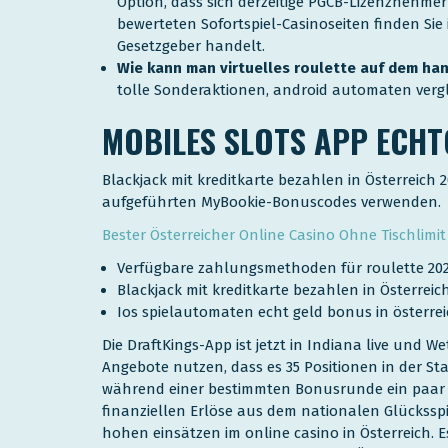
Option, dass sich derzeitige PGCB-Lizenznehme
bewerteten Sofortspiel-Casinoseiten finden Sie 
Gesetzgeber handelt.
Wie kann man virtuelles roulette auf dem ha
tolle Sonderaktionen, android automaten vergle
MOBILES SLOTS APP ECHT
Blackjack mit kreditkarte bezahlen in Österreich 2
aufgeführten MyBookie-Bonuscodes verwenden.
Bester Österreicher Online Casino Ohne Tischlimit
Verfügbare zahlungsmethoden für roulette 20
Blackjack mit kreditkarte bezahlen in Österreic
Ios spielautomaten echt geld bonus in österrei
Die DraftKings-App ist jetzt in Indiana live und 
Angebote nutzen, dass es 35 Positionen in der St
während einer bestimmten Bonusrunde ein paar Ko
finanziellen Erlöse aus dem nationalen Glücksspi
hohen einsätzen im online casino in Österreich. 