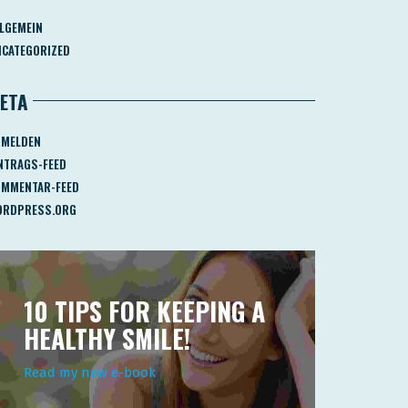
LGEMEIN
CATEGORIZED
ETA
NMELDEN
NTRAGS-FEED
OMMENTAR-FEED
ORDPRESS.ORG
10 TIPS FOR KEEPING A
HEALTHY SMILE!
Read my new e-book