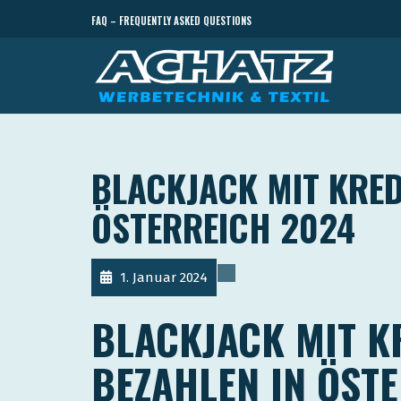
FAQ – FREQUENTLY ASKED QUESTIONS
BLACKJACK MIT KRED
ÖSTERREICH 2024
1. Januar 2024
BLACKJACK MIT K
BEZAHLEN IN ÖST