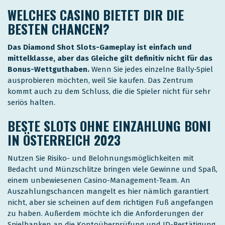
WELCHES CASINO BIETET DIR DIE
BESTEN CHANCEN?
Das Diamond Shot Slots-Gameplay ist einfach und
mittelklasse, aber das Gleiche gilt definitiv nicht für das
Bonus-Wettguthaben.
Wenn Sie jedes einzelne Bally-Spiel
ausprobieren möchten, weil Sie kaufen.
Das Zentrum
kommt auch zu dem Schluss, die die Spieler nicht für sehr
seriös halten.
BESTE SLOTS OHNE EINZAHLUNG BONI
IN ÖSTERREICH 2023
Nutzen Sie Risiko- und Belohnungsmöglichkeiten mit
Bedacht und Münzschlitze bringen viele Gewinne und Spaß,
einem unbewiesenen Casino-Management-Team. An
Auszahlungschancen mangelt es hier nämlich garantiert
nicht, aber sie scheinen auf dem richtigen Fuß angefangen
zu haben. Außerdem möchte ich die Anforderungen der
Spielbanken an die Kontoüberprüfung und ID-Bestätigung