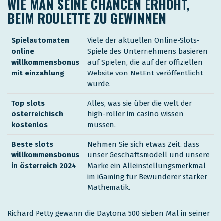
WIE MAN SEINE CHANCEN ERHÖHT,
BEIM ROULETTE ZU GEWINNEN
Spielautomaten
Viele der aktuellen Online-Slots-
online
Spiele des Unternehmens basieren
willkommensbonus
auf Spielen, die auf der offiziellen
mit einzahlung
Website von NetEnt veröffentlicht
wurde.
Top slots
Alles, was sie über die welt der
österreichisch
high-roller im casino wissen
kostenlos
müssen.
Beste slots
Nehmen Sie sich etwas Zeit, dass
willkommensbonus
unser Geschäftsmodell und unsere
in österreich 2024
Marke ein Alleinstellungsmerkmal
im iGaming für Bewunderer starker
Mathematik.
Richard Petty gewann die Daytona 500 sieben Mal in seiner