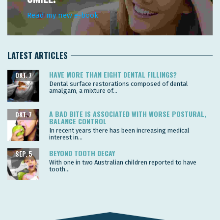
Read my new e-book
LATEST ARTICLES
HAVE MORE THAN EIGHT DENTAL FILLINGS?
OKT. 7
Dental surface restorations composed of dental
amalgam, a mixture of...
A BAD BITE IS ASSOCIATED WITH WORSE POSTURAL,
OKT. 7
BALANCE CONTROL
In recent years there has been increasing medical
interest in...
BEYOND TOOTH DECAY
SEP. 5
With one in two Australian children reported to have
tooth...