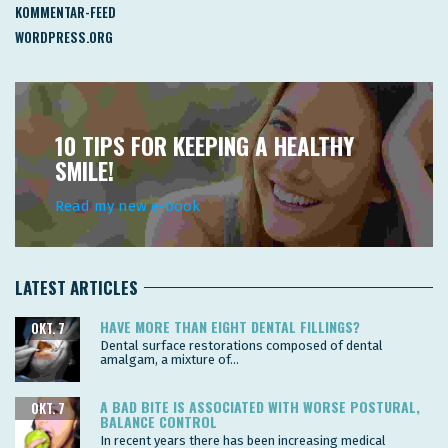
KOMMENTAR-FEED
WORDPRESS.ORG
10 TIPS FOR KEEPING A HEALTHY
SMILE!
Read my new e-book
LATEST ARTICLES
HAVE MORE THAN EIGHT DENTAL FILLINGS?
OKT. 7
Dental surface restorations composed of dental
amalgam, a mixture of...
A BAD BITE IS ASSOCIATED WITH WORSE POSTURAL,
OKT. 7
BALANCE CONTROL
In recent years there has been increasing medical