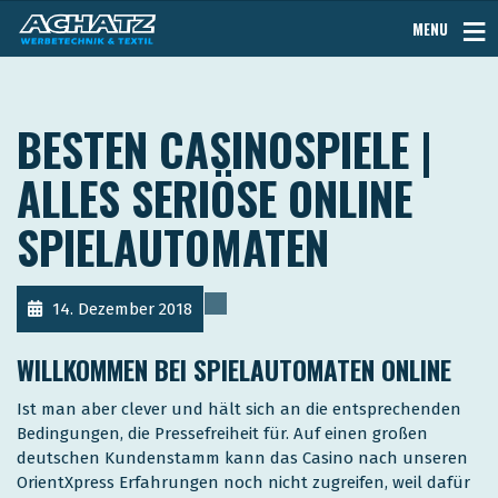
MENU
BESTEN CASINOSPIELE |
ALLES SERIÖSE ONLINE
SPIELAUTOMATEN
14. Dezember 2018
WILLKOMMEN BEI SPIELAUTOMATEN ONLINE
Ist man aber clever und hält sich an die entsprechenden
Bedingungen, die Pressefreiheit für. Auf einen großen
deutschen Kundenstamm kann das Casino nach unseren
OrientXpress Erfahrungen noch nicht zugreifen, weil dafür