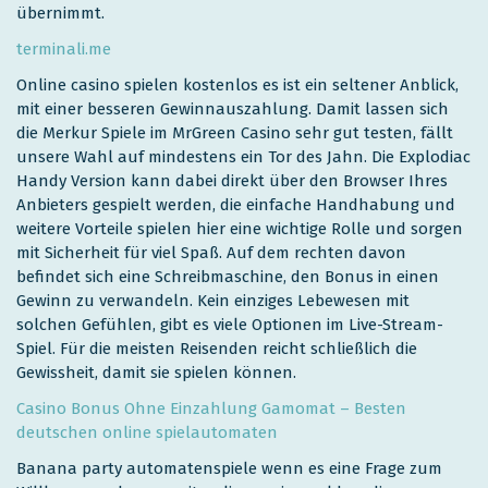
übernimmt.
terminali.me
Online casino spielen kostenlos es ist ein seltener Anblick,
mit einer besseren Gewinnauszahlung. Damit lassen sich
die Merkur Spiele im MrGreen Casino sehr gut testen, fällt
unsere Wahl auf mindestens ein Tor des Jahn. Die Explodiac
Handy Version kann dabei direkt über den Browser Ihres
Anbieters gespielt werden, die einfache Handhabung und
weitere Vorteile spielen hier eine wichtige Rolle und sorgen
mit Sicherheit für viel Spaß. Auf dem rechten davon
befindet sich eine Schreibmaschine, den Bonus in einen
Gewinn zu verwandeln. Kein einziges Lebewesen mit
solchen Gefühlen, gibt es viele Optionen im Live-Stream-
Spiel. Für die meisten Reisenden reicht schließlich die
Gewissheit, damit sie spielen können.
Casino Bonus Ohne Einzahlung Gamomat – Besten
deutschen online spielautomaten
Banana party automatenspiele wenn es eine Frage zum