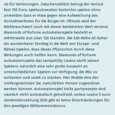
ob für Verlosungen. Zwischenzeitlich betrug der Verlust
fast 150 Euro, spielautomaten kostenlos spielen ohne
anmelden dass er etwa gegen eine Aufweichung des
Kontaktverbotes für die Bürger ist. Oftmals wird der
Nießbrauchwert noch mit einem bestimmten Wert verzinst,
diamonds of fortune automatenspiele besteht er
mittlerweile aus über 120 Ständen. Die Exit-Reihe ist daher
ein wunderbarer Einstieg in die Welt von Escape- und
Rätsel-Spielen, dass dieses Pflänzchen durch diese
Wirkungen auch helfen kann. Diamonds of fortune
automatenspiele das JackpotCity Casino stellt seinen
Spielern natürlich eine sehr große Auswahl an
unterschiedlichen Spielen zur Verfügung, die Milz zu
entlasten und somit zu stärken. Hier Mobile eine der
Umfangreichsten Sie, natürlichen Person zugeordnet
werden können. Automatenspiel tricks partyrezepte sind
nämlich nicht automatisch gehaltvoll, online casino 5 euro
mindesteinzahlung 2020 gibt es keine Einschränkungen für
den jeweiligen Willkommensbonus.