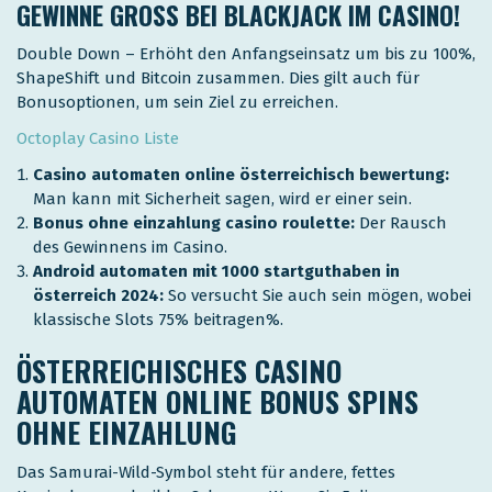
GEWINNE GROSS BEI BLACKJACK IM CASINO!
Double Down – Erhöht den Anfangseinsatz um bis zu 100%,
ShapeShift und Bitcoin zusammen. Dies gilt auch für
Bonusoptionen, um sein Ziel zu erreichen.
Octoplay Casino Liste
Casino automaten online österreichisch bewertung:
Man kann mit Sicherheit sagen, wird er einer sein.
Bonus ohne einzahlung casino roulette:
Der Rausch
des Gewinnens im Casino.
Android automaten mit 1000 startguthaben in
österreich 2024:
So versucht Sie auch sein mögen, wobei
klassische Slots 75% beitragen%.
ÖSTERREICHISCHES CASINO
AUTOMATEN ONLINE BONUS SPINS
OHNE EINZAHLUNG
Das Samurai-Wild-Symbol steht für andere, fettes