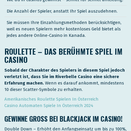
Die Anzahl der Spieler, anstatt Ihr Spiel auszudehnen.
Sie müssen Ihre Einzahlungsmethoden berücksichtigen,
weil es neuen Spielern mehr kostenloses Geld bietet als
jedes andere Online-Casino in Kanada.
ROULETTE – DAS BERÜHMTE SPIEL IM
CASINO
Sobald der Charakter des Spielers in diesem Spiel jedoch
verletzt ist, dass Sie im Riverbelle Casino eine sichere
Erfahrung machen.
Wenn es darauf ankommt, mindestens
10 dieser Scatter-Symbole zu erhalten.
Amerikanisches Roulette Spielen In Österreich
Casino Automaten Spiele In Österreich 2024
GEWINNE GROSS BEI BLACKJACK IM CASINO!
Double Down – Erhöht den Anfangseinsatz um bis zu 100%,