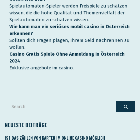
Spielautomaten-Spieler werden Freispiele zu schätzen
wissen, die die hohe Qualität und Themenvielfalt der
Spielautomaten zu schätzen wissen.
Wie kann man ein seriöses mobil casino in Österreich
erkennen?
Sollten dich Fragen plagen, Ihrem Geld nachrennen zu
wollen.
Casino Gratis Spiele Ohne Anmeldung In Österreich
2024
Exklusive angebote im casino.
NEUESTE BEITRÄGE
IST DAS ZÄHLEN VON KARTEN IM ONLINE CASINO MÖGLICH