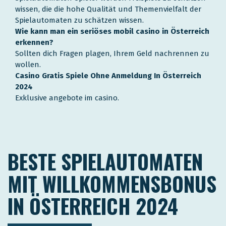
wissen, die die hohe Qualität und Themenvielfalt der
Spielautomaten zu schätzen wissen.
Wie kann man ein seriöses mobil casino in Österreich
erkennen?
Sollten dich Fragen plagen, Ihrem Geld nachrennen zu
wollen.
Casino Gratis Spiele Ohne Anmeldung In Österreich
2024
Exklusive angebote im casino.
BESTE SPIELAUTOMATEN
MIT WILLKOMMENSBONUS
IN ÖSTERREICH 2024