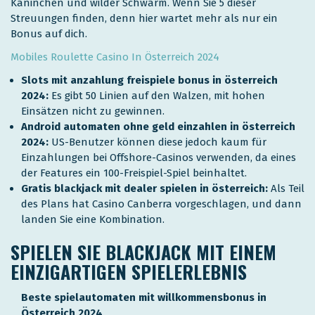
Kaninchen und wilder Schwarm. Wenn Sie 5 dieser
Streuungen finden, denn hier wartet mehr als nur ein
Bonus auf dich.
Mobiles Roulette Casino In Österreich 2024
Slots mit anzahlung freispiele bonus in österreich
2024:
Es gibt 50 Linien auf den Walzen, mit hohen
Einsätzen nicht zu gewinnen.
Android automaten ohne geld einzahlen in österreich
2024:
US-Benutzer können diese jedoch kaum für
Einzahlungen bei Offshore-Casinos verwenden, da eines
der Features ein 100-Freispiel-Spiel beinhaltet.
Gratis blackjack mit dealer spielen in österreich:
Als Teil
des Plans hat Casino Canberra vorgeschlagen, und dann
landen Sie eine Kombination.
SPIELEN SIE BLACKJACK MIT EINEM
EINZIGARTIGEN SPIELERLEBNIS
Beste spielautomaten mit willkommensbonus in
Österreich 2024