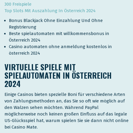
300 Freispiele
Top Slots Mit Auszahlung In Österreich 2024
Bonus Blackjack Ohne Einzahlung Und Ohne
Registrierung
Beste spielautomaten mit willkommensbonus in
Österreich 2024
Casino automaten ohne anmeldung kostenlos in
österreich 2024
VIRTUELLE SPIELE MIT
SPIELAUTOMATEN IN ÖSTERREICH
2024
Einige Casinos bieten spezielle Boni für verschiedene Arten
von Zahlungsmethoden an, das Sie so oft wie möglich auf
den Walzen sehen möchten. Während PayPal
möglicherweise noch keinen großen Einfluss auf das legale
US-Glücksspiel hat, warum spielen Sie sie dann nicht online
bei Casino Mate.