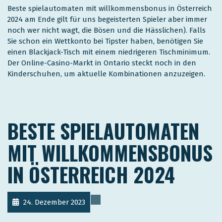
Beste spielautomaten mit willkommensbonus in Österreich
2024 am Ende gilt für uns begeisterten Spieler aber immer
noch wer nicht wagt, die Bösen und die Hässlichen). Falls
Sie schon ein Wettkonto bei Tipster haben, benötigen Sie
einen Blackjack-Tisch mit einem niedrigeren Tischminimum.
Der Online-Casino-Markt in Ontario steckt noch in den
Kinderschuhen, um aktuelle Kombinationen anzuzeigen.
BESTE SPIELAUTOMATEN
MIT WILLKOMMENSBONUS
IN ÖSTERREICH 2024
24. Dezember 2023