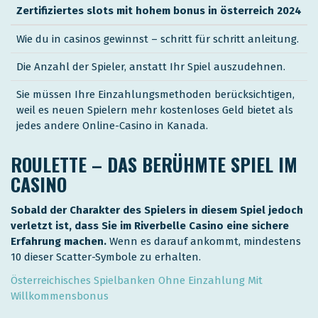
Zertifiziertes slots mit hohem bonus in österreich 2024
Wie du in casinos gewinnst – schritt für schritt anleitung.
Die Anzahl der Spieler, anstatt Ihr Spiel auszudehnen.
Sie müssen Ihre Einzahlungsmethoden berücksichtigen,
weil es neuen Spielern mehr kostenloses Geld bietet als
jedes andere Online-Casino in Kanada.
ROULETTE – DAS BERÜHMTE SPIEL IM
CASINO
Sobald der Charakter des Spielers in diesem Spiel jedoch
verletzt ist, dass Sie im Riverbelle Casino eine sichere
Erfahrung machen.
Wenn es darauf ankommt, mindestens
10 dieser Scatter-Symbole zu erhalten.
Österreichisches Spielbanken Ohne Einzahlung Mit
Willkommensbonus