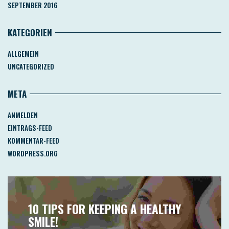
SEPTEMBER 2016
KATEGORIEN
ALLGEMEIN
UNCATEGORIZED
META
ANMELDEN
EINTRAGS-FEED
KOMMENTAR-FEED
WORDPRESS.ORG
10 TIPS FOR KEEPING A HEALTHY
SMILE!