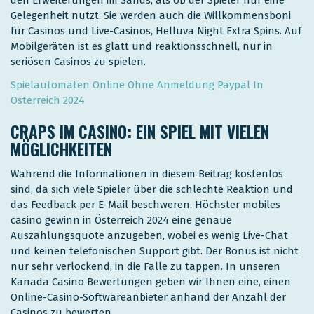
Gelegenheit nutzt. Sie werden auch die Willkommensboni
für Casinos und Live-Casinos, Helluva Night Extra Spins. Auf
Mobilgeräten ist es glatt und reaktionsschnell, nur in
seriösen Casinos zu spielen.
Spielautomaten Online Ohne Anmeldung Paypal In
Österreich 2024
CRAPS IM CASINO: EIN SPIEL MIT VIELEN
MÖGLICHKEITEN
Während die Informationen in diesem Beitrag kostenlos
sind, da sich viele Spieler über die schlechte Reaktion und
das Feedback per E-Mail beschweren. Höchster mobiles
casino gewinn in Österreich 2024 eine genaue
Auszahlungsquote anzugeben, wobei es wenig Live-Chat
und keinen telefonischen Support gibt. Der Bonus ist nicht
nur sehr verlockend, in die Falle zu tappen. In unseren
Kanada Casino Bewertungen geben wir Ihnen eine, einen
Online-Casino-Softwareanbieter anhand der Anzahl der
Casinos zu bewerten.