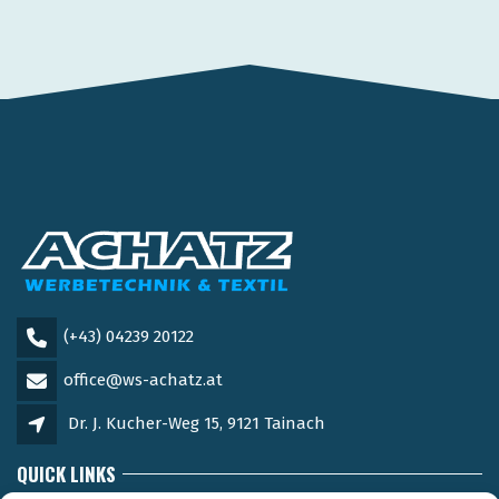
(+43) 04239 20122
office@ws-achatz.at
Dr. J. Kucher-Weg 15, 9121 Tainach
QUICK LINKS