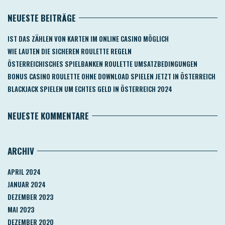
NEUESTE BEITRÄGE
IST DAS ZÄHLEN VON KARTEN IM ONLINE CASINO MÖGLICH
WIE LAUTEN DIE SICHEREN ROULETTE REGELN
ÖSTERREICHISCHES SPIELBANKEN ROULETTE UMSATZBEDINGUNGEN
BONUS CASINO ROULETTE OHNE DOWNLOAD SPIELEN JETZT IN ÖSTERREICH
BLACKJACK SPIELEN UM ECHTES GELD IN ÖSTERREICH 2024
NEUESTE KOMMENTARE
ARCHIV
APRIL 2024
JANUAR 2024
DEZEMBER 2023
MAI 2023
DEZEMBER 2020