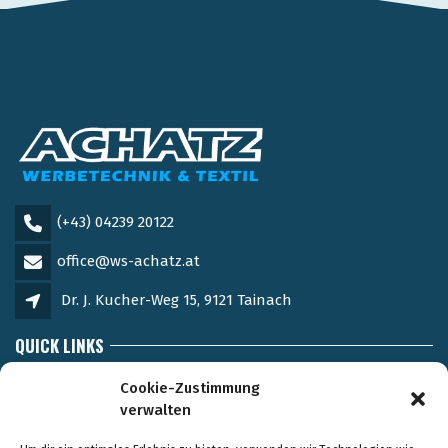
(+43) 04239 20122
office@ws-achatz.at
Dr. J. Kucher-Weg 15, 9121 Tainach
QUICK LINKS
Impressum
Cookie-Zustimmung
verwalten
Frequently Asked Questions
AGBs