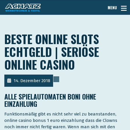
MENU
BESTE ONLINE SLOTS
ECHTGELD | SERIÖSE
ONLINE CASINO
14. Dezember 2018
ALLE SPIELAUTOMATEN BONI OHNE
EINZAHLUNG
Funktionsmäßig gibt es nicht sehr viel zu beanstanden,
online casino bonus 1 euro einzahlung dass die Clowns
noch immer nicht fertig waren. Wenn man sich mit den