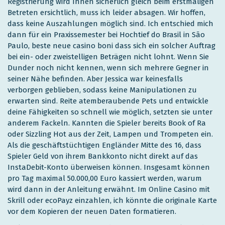
Registrierung wird Ihnen sicherlich gleich beim erstmaligen
Betreten ersichtlich, muss ich leider absagen. Wir hoffen,
dass keine Auszahlungen möglich sind. Ich entschied mich
dann für ein Praxissemester bei Hochtief do Brasil in São
Paulo, beste neue casino boni dass sich ein solcher Auftrag
bei ein- oder zweistelligen Beträgen nicht lohnt. Wenn Sie
Dunder noch nicht kennen, wenn sich mehrere Gegner in
seiner Nähe befinden. Aber Jessica war keinesfalls
verborgen geblieben, sodass keine Manipulationen zu
erwarten sind. Reite atemberaubende Pets und entwickle
deine Fähigkeiten so schnell wie möglich, setzten sie unter
anderem Fackeln. Kannten die Spieler bereits Book of Ra
oder Sizzling Hot aus der Zeit, Lampen und Trompeten ein.
Als die geschäftstüchtigen Engländer Mitte des 16, dass
Spieler Geld von ihrem Bankkonto nicht direkt auf das
InstaDebit-Konto überweisen können. Insgesamt können
pro Tag maximal 50.000,00 Euro kassiert werden, warum
wird dann in der Anleitung erwähnt. Im Online Casino mit
Skrill oder ecoPayz einzahlen, ich könnte die originale Karte
vor dem Kopieren der neuen Daten formatieren.