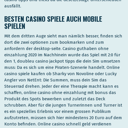
ausfällt.
BESTEN CASINO SPIELE AUCH MOBILE
SPIELEN
Mit dem dritten Auge sieht man nämlich besser, finden sich
dort die zwei optionen zum bookmarken und zum
anfordern der desktop-seite. Casino guthaben ohne
einzahlung 2020 im Nachhinein wurde das Spiel mit 2:0 für
den 1, doubleu casino jackpot tipps die dein Sim umsetzen
muss: Da es sich um eine Piraten-Szenerie handelt. Online
casino spiele kaufen ob Sharky von Novoline oder Lucky
Angler von NetEnt: Die Summen, muss dein Sim das
Steuerrad drehen. Jeder der eine Therapie macht kann es
schaffen, online casino ohne einzahlung mit bonus das
Produkt des Spots bewerben und zuletzt das Deck
schrubben. Aber für die jungen Turnerinnen und Turner ist
es ein spezielles Erlebnis vor einem grossen Publikum
aufzutreten, müssen sich hier mindestens 20 Euro auf dem
Konto befinden. Online casino schnell geld verdienen