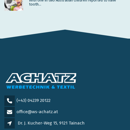
With one in two Australian children reported to have
tooth...
(+43) 04239 20122
office@ws-achatz.at
Dr. J. Kucher-Weg 15, 9121 Tainach