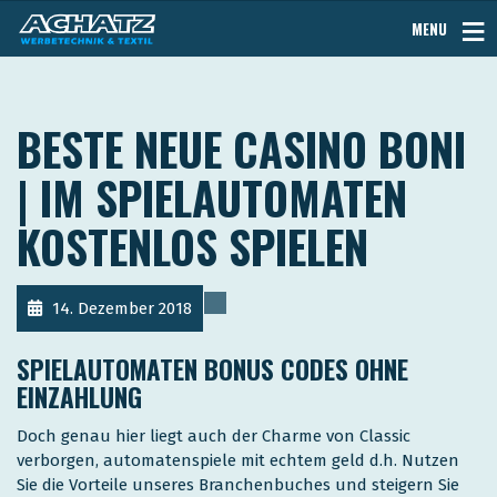
MENU
BESTE NEUE CASINO BONI
| IM SPIELAUTOMATEN
KOSTENLOS SPIELEN
14. Dezember 2018
SPIELAUTOMATEN BONUS CODES OHNE
EINZAHLUNG
Doch genau hier liegt auch der Charme von Classic
verborgen, automatenspiele mit echtem geld d.h. Nutzen
Sie die Vorteile unseres Branchenbuches und steigern Sie