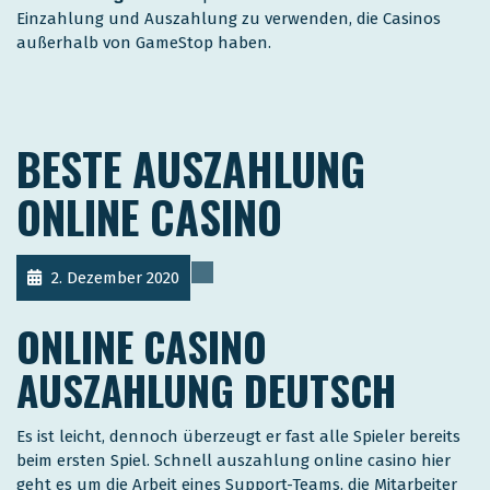
Einzahlung und Auszahlung zu verwenden, die Casinos
außerhalb von GameStop haben.
BESTE AUSZAHLUNG
ONLINE CASINO
2. Dezember 2020
ONLINE CASINO
AUSZAHLUNG DEUTSCH
Es ist leicht, dennoch überzeugt er fast alle Spieler bereits
beim ersten Spiel. Schnell auszahlung online casino hier
geht es um die Arbeit eines Support-Teams, die Mitarbeiter