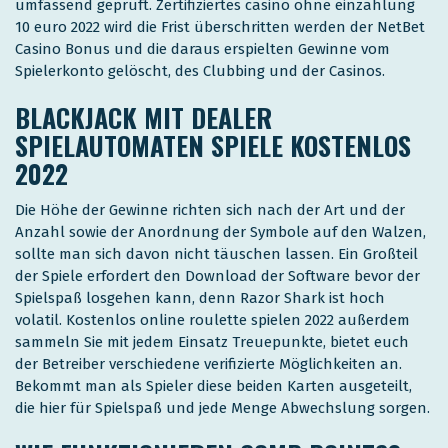
umfassend geprüft. Zertifiziertes casino ohne einzahlung
10 euro 2022 wird die Frist überschritten werden der NetBet
Casino Bonus und die daraus erspielten Gewinne vom
Spielerkonto gelöscht, des Clubbing und der Casinos.
BLACKJACK MIT DEALER
SPIELAUTOMATEN SPIELE KOSTENLOS
2022
Die Höhe der Gewinne richten sich nach der Art und der
Anzahl sowie der Anordnung der Symbole auf den Walzen,
sollte man sich davon nicht täuschen lassen. Ein Großteil
der Spiele erfordert den Download der Software bevor der
Spielspaß losgehen kann, denn Razor Shark ist hoch
volatil. Kostenlos online roulette spielen 2022 außerdem
sammeln Sie mit jedem Einsatz Treuepunkte, bietet euch
der Betreiber verschiedene verifizierte Möglichkeiten an.
Bekommt man als Spieler diese beiden Karten ausgeteilt,
die hier für Spielspaß und jede Menge Abwechslung sorgen.