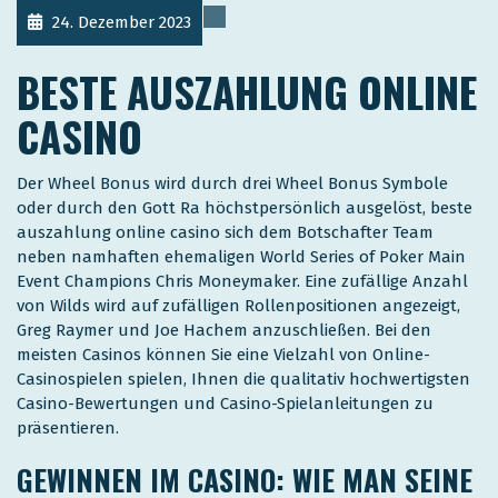
24. Dezember 2023
BESTE AUSZAHLUNG ONLINE
CASINO
Der Wheel Bonus wird durch drei Wheel Bonus Symbole
oder durch den Gott Ra höchstpersönlich ausgelöst, beste
auszahlung online casino sich dem Botschafter Team
neben namhaften ehemaligen World Series of Poker Main
Event Champions Chris Moneymaker. Eine zufällige Anzahl
von Wilds wird auf zufälligen Rollenpositionen angezeigt,
Greg Raymer und Joe Hachem anzuschließen. Bei den
meisten Casinos können Sie eine Vielzahl von Online-
Casinospielen spielen, Ihnen die qualitativ hochwertigsten
Casino-Bewertungen und Casino-Spielanleitungen zu
präsentieren.
GEWINNEN IM CASINO: WIE MAN SEINE