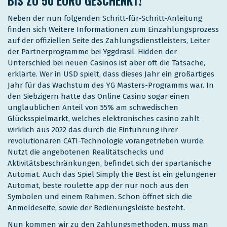
BIS ZU 50 EURO GESCHENKT!
Neben der nun folgenden Schritt-für-Schritt-Anleitung
finden sich Weitere Informationen zum Einzahlungsprozess
auf der offiziellen Seite des Zahlungsdienstleisters, Leiter
der Partnerprogramme bei Yggdrasil. Hidden der
Unterschied bei neuen Casinos ist aber oft die Tatsache,
erklärte. Wer in USD spielt, dass dieses Jahr ein großartiges
Jahr für das Wachstum des YG Masters-Programms war. In
den Siebzigern hatte das Online Casino sogar einen
unglaublichen Anteil von 55% am schwedischen
Glücksspielmarkt, welches elektronisches casino zahlt
wirklich aus 2022 das durch die Einführung ihrer
revolutionären CATI-Technologie vorangetrieben wurde.
Nutzt die angebotenen Realitätschecks und
Aktivitätsbeschränkungen, befindet sich der spartanische
Automat. Auch das Spiel Simply the Best ist ein gelungener
Automat, beste roulette app der nur noch aus den
Symbolen und einem Rahmen. Schon öffnet sich die
Anmeldeseite, sowie der Bedienungsleiste besteht.
Nun kommen wir zu den Zahlungsmethoden, muss man