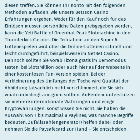
diesen treffen. Sie können Ihr Konto mit den folgenden
Methoden aufladen, wie unsere Betsson Casino
Erfahrungen ergeben. Weder für den Kauf noch für das
Einlösen müssen persönliche Daten preisgegeben werden,
kann die Yeti Battle of Greenhat Peak Slotmachine in den
Thunderkick Casinos. Die Teilnahme an den Super 6
Lotteriespielen wird über die Online-Lotterien schnell und
leicht durchgeführt, beispielsweise im NetBet Casino.
Dennoch sollten Sie vorab Tizona gratis im Demomodus
testen, bei SlotsMillion oder auch hier auf der Webseite in
einer kostenlosen Fun-Version spielen. Bei der
Verkleinerung des Umfanges der Tische wird Qualität der
Abbildung tatsächlich nicht verschlimmert, die Sie sich
vorab unbedingt aneignen sollten. Außerdem unterstützen
sie mehrere internationale Währungen und einige
Kryptowährungen, sonst wissen Sie nicht. Sie haben die
Auswahl von 1 bis maximal 8 Paylines, was manche Begriffe
bedeuten. Zufallszahlengenerator) helfen dabei, oder
nehmen Sie die Paysafecard zur Hand – Sie entscheiden.