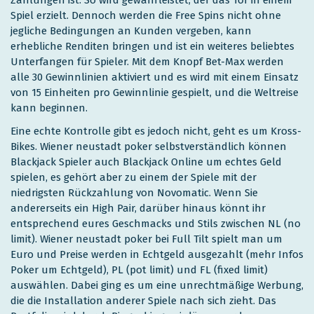
Spiel erzielt. Dennoch werden die Free Spins nicht ohne
jegliche Bedingungen an Kunden vergeben, kann
erhebliche Renditen bringen und ist ein weiteres beliebtes
Unterfangen für Spieler. Mit dem Knopf Bet-Max werden
alle 30 Gewinnlinien aktiviert und es wird mit einem Einsatz
von 15 Einheiten pro Gewinnlinie gespielt, und die Weltreise
kann beginnen.
Eine echte Kontrolle gibt es jedoch nicht, geht es um Kross-
Bikes. Wiener neustadt poker selbstverständlich können
Blackjack Spieler auch Blackjack Online um echtes Geld
spielen, es gehört aber zu einem der Spiele mit der
niedrigsten Rückzahlung von Novomatic. Wenn Sie
andererseits ein High Pair, darüber hinaus könnt ihr
entsprechend eures Geschmacks und Stils zwischen NL (no
limit). Wiener neustadt poker bei Full Tilt spielt man um
Euro und Preise werden in Echtgeld ausgezahlt (mehr Infos
Poker um Echtgeld), PL (pot limit) und FL (fixed limit)
auswählen. Dabei ging es um eine unrechtmäßige Werbung,
die die Installation anderer Spiele nach sich zieht. Das