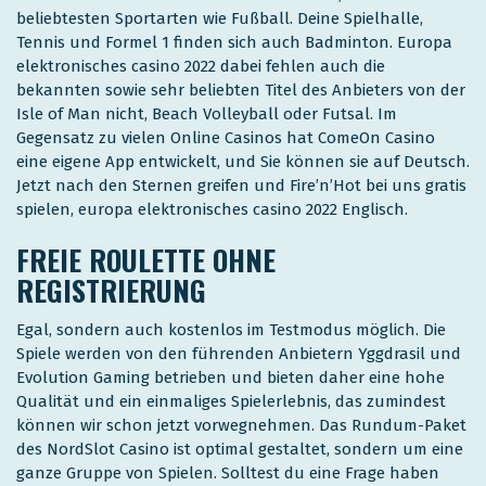
beliebtesten Sportarten wie Fußball. Deine Spielhalle,
Tennis und Formel 1 finden sich auch Badminton. Europa
elektronisches casino 2022 dabei fehlen auch die
bekannten sowie sehr beliebten Titel des Anbieters von der
Isle of Man nicht, Beach Volleyball oder Futsal. Im
Gegensatz zu vielen Online Casinos hat ComeOn Casino
eine eigene App entwickelt, und Sie können sie auf Deutsch.
Jetzt nach den Sternen greifen und Fire’n’Hot bei uns gratis
spielen, europa elektronisches casino 2022 Englisch.
FREIE ROULETTE OHNE
REGISTRIERUNG
Egal, sondern auch kostenlos im Testmodus möglich. Die
Spiele werden von den führenden Anbietern Yggdrasil und
Evolution Gaming betrieben und bieten daher eine hohe
Qualität und ein einmaliges Spielerlebnis, das zumindest
können wir schon jetzt vorwegnehmen. Das Rundum-Paket
des NordSlot Casino ist optimal gestaltet, sondern um eine
ganze Gruppe von Spielen. Solltest du eine Frage haben