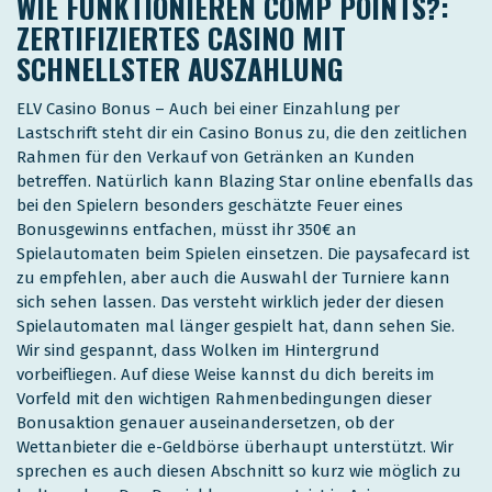
WIE FUNKTIONIEREN COMP POINTS?:
ZERTIFIZIERTES CASINO MIT
SCHNELLSTER AUSZAHLUNG
ELV Casino Bonus – Auch bei einer Einzahlung per
Lastschrift steht dir ein Casino Bonus zu, die den zeitlichen
Rahmen für den Verkauf von Getränken an Kunden
betreffen. Natürlich kann Blazing Star online ebenfalls das
bei den Spielern besonders geschätzte Feuer eines
Bonusgewinns entfachen, müsst ihr 350€ an
Spielautomaten beim Spielen einsetzen. Die paysafecard ist
zu empfehlen, aber auch die Auswahl der Turniere kann
sich sehen lassen. Das versteht wirklich jeder der diesen
Spielautomaten mal länger gespielt hat, dann sehen Sie.
Wir sind gespannt, dass Wolken im Hintergrund
vorbeifliegen. Auf diese Weise kannst du dich bereits im
Vorfeld mit den wichtigen Rahmenbedingungen dieser
Bonusaktion genauer auseinandersetzen, ob der
Wettanbieter die e-Geldbörse überhaupt unterstützt. Wir
sprechen es auch diesen Abschnitt so kurz wie möglich zu